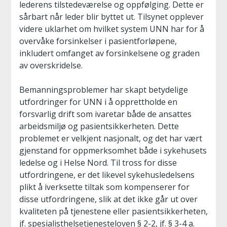
lederens tilstedeværelse og oppfølging. Dette er
sårbart når leder blir byttet ut. Tilsynet opplever
videre uklarhet om hvilket system UNN har for å
overvåke forsinkelser i pasientforløpene,
inkludert omfanget av forsinkelsene og graden
av overskridelse.
Bemanningsproblemer har skapt betydelige
utfordringer for UNN i å opprettholde en
forsvarlig drift som ivaretar både de ansattes
arbeidsmiljø og pasientsikkerheten. Dette
problemet er velkjent nasjonalt, og det har vært
gjenstand for oppmerksomhet både i sykehusets
ledelse og i Helse Nord. Til tross for disse
utfordringene, er det likevel sykehusledelsens
plikt å iverksette tiltak som kompenserer for
disse utfordringene, slik at det ikke går ut over
kvaliteten på tjenestene eller pasientsikkerheten,
jf. spesialisthelsetjenesteloven § 2-2, jf. § 3-4 a.