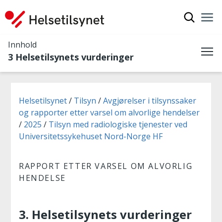
Vis søkef
Nav
Luk
Innhold
3 Helsetilsynets vurderinger
Me
Du er her:
Helsetilsynet
Tilsyn
Avgjørelser i tilsynssaker
og rapporter etter varsel om alvorlige hendelser
2025
Tilsyn med radiologiske tjenester ved
Universitetssykehuset Nord-Norge HF
RAPPORT ETTER VARSEL OM ALVORLIG
HENDELSE
3. Helsetilsynets vurderinger