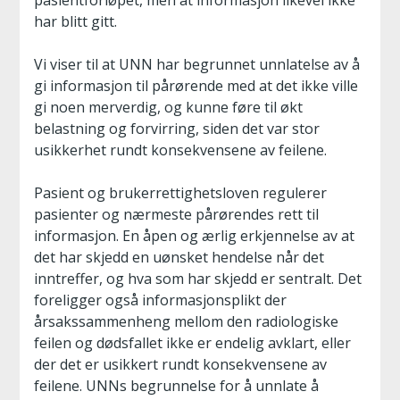
pasientforløpet, men at informasjon likevel ikke
har blitt gitt.
Vi viser til at UNN har begrunnet unnlatelse av å
gi informasjon til pårørende med at det ikke ville
gi noen merverdig, og kunne føre til økt
belastning og forvirring, siden det var stor
usikkerhet rundt konsekvensene av feilene.
Pasient og brukerrettighetsloven regulerer
pasienter og nærmeste pårørendes rett til
informasjon. En åpen og ærlig erkjennelse av at
det har skjedd en uønsket hendelse når det
inntreffer, og hva som har skjedd er sentralt. Det
foreligger også informasjonsplikt der
årsakssammenheng mellom den radiologiske
feilen og dødsfallet ikke er endelig avklart, eller
der det er usikkert rundt konsekvensene av
feilene. UNNs begrunnelse for å unnlate å