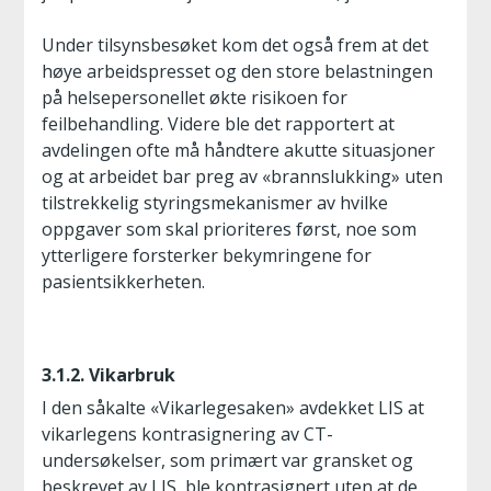
Under tilsynsbesøket kom det også frem at det
høye arbeidspresset og den store belastningen
på helsepersonellet økte risikoen for
feilbehandling. Videre ble det rapportert at
avdelingen ofte må håndtere akutte situasjoner
og at arbeidet bar preg av «brannslukking» uten
tilstrekkelig styringsmekanismer av hvilke
oppgaver som skal prioriteres først, noe som
ytterligere forsterker bekymringene for
pasientsikkerheten.
3.1.2. Vikarbruk
I den såkalte «Vikarlegesaken» avdekket LIS at
vikarlegens kontrasignering av CT-
undersøkelser, som primært var gransket og
beskrevet av LIS, ble kontrasignert uten at de