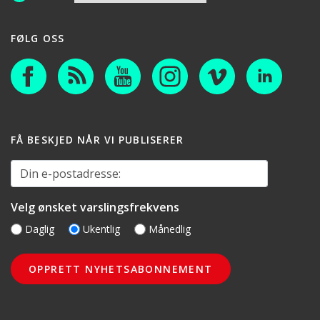
FØLG OSS
FÅ BESKJED NÅR VI PUBLISERER
Din e-postadresse:
Velg ønsket varslingsfrekvens
Daglig
Ukentlig
Månedlig