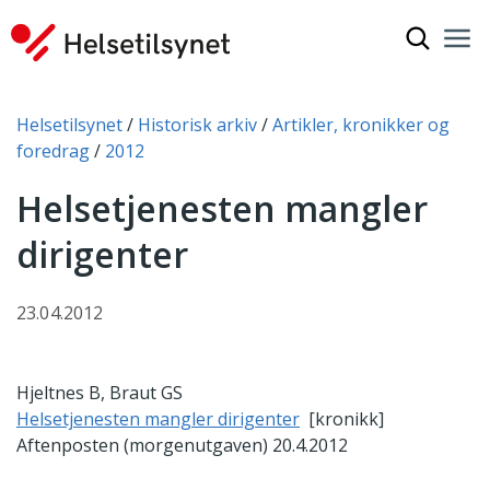
Vis søkef
Nav
Luk
Du er her:
Helsetilsynet
Historisk arkiv
Artikler, kronikker og
foredrag
2012
Helsetjenesten mangler
dirigenter
23.04.2012
Hjeltnes B, Braut GS
Helsetjenesten mangler dirigenter
[kronikk]
Aftenposten (morgenutgaven) 20.4.2012