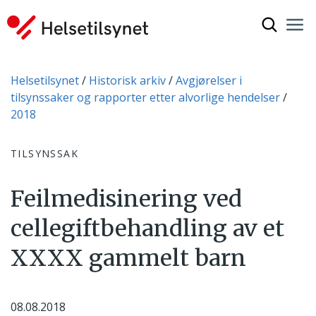
Vis søkef
Nav
Luk
Du er her:
Helsetilsynet
Historisk arkiv
Avgjørelser i
tilsynssaker og rapporter etter alvorlige hendelser
2018
TILSYNSSAK
Feilmedisinering ved
cellegiftbehandling av et
XXXX gammelt barn
08.08.2018