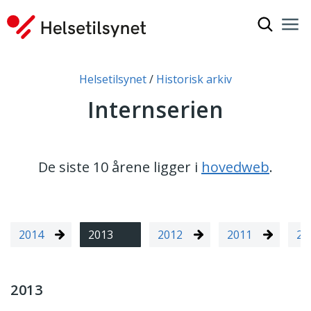
Vis søkef
Nav
Luk
Du er her:
Helsetilsynet
Historisk arkiv
Internserien
De siste 10 årene ligger i
hovedweb
.
2014
2013
2012
2011
20
2013