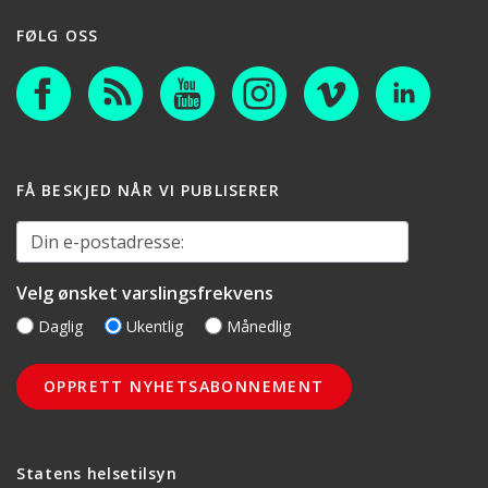
FØLG OSS
FÅ BESKJED NÅR VI PUBLISERER
Din e-postadresse:
Velg ønsket varslingsfrekvens
Daglig
Ukentlig
Månedlig
Statens helsetilsyn