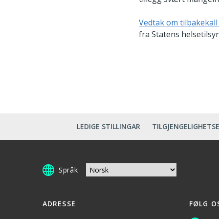
Vedtak om tilbakekall 
fra Statens helsetilsyn 
LEDIGE STILLINGAR
TILGJENGELIGHETS
Språk
ADRESSE
FØLG O