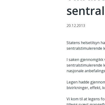
sentra
20.12.2013
Statens helsetilsyn ha
sentralstimulerende l
I saken gjennomgikk v
sentralstimulerende l
nasjonale anbefaling
Legen hadde gjennomg
bivirkninger, effekt, 
Vi kom til at legens f
tillegg svært mangelf