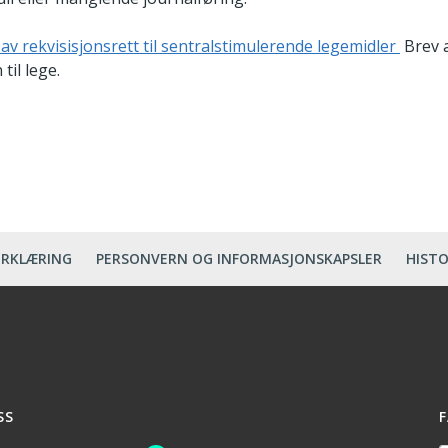
av rekvisisjonsrett til sentralstimulerende legemidler
Brev 
til lege.
ERKLÆRING
PERSONVERN OG INFORMASJONSKAPSLER
HISTO
SS
F