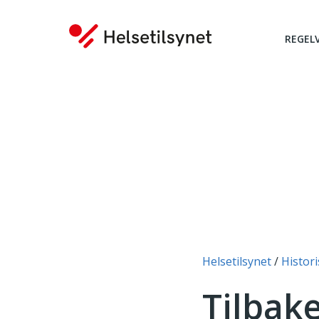
REGEL
Du er her:
Helsetilsynet
Histori
Tilbake