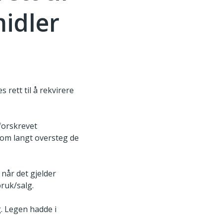
idler
 rett til å rekvirere
forskrevet
som langt oversteg de
når det gjelder
bruk/salg.
g. Legen hadde i