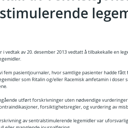
lstimulerende legem
r i vedtak av 20. desember 2013 vedtatt å tilbakekalle en leges
egemidler.
i fem pasientjournaler, hvor samtlige pasienter hadde fått 
egemidler som Ritalin og/eller Racemisk amfetamin i doser 
ene.
ående utført forskrivninger uten nødvendige vurderinger 
kontraindikasjoner, forsiktighetsregler, og vurdering av mis
orskrivning av sentralstimulerende legemidler var uforsvarli
ull eller manglende journalføring.