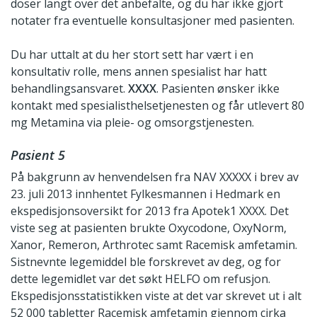
doser langt over det anbefalte, og du har ikke gjort
notater fra eventuelle konsultasjoner med pasienten.
Du har uttalt at du her stort sett har vært i en
konsultativ rolle, mens annen spesialist har hatt
behandlingsansvaret.
XXXX
. Pasienten ønsker ikke
kontakt med spesialisthelsetjenesten og får utlevert 80
mg Metamina via pleie- og omsorgstjenesten.
Pasient 5
På bakgrunn av henvendelsen fra NAV XXXXX i brev av
23. juli 2013 innhentet Fylkesmannen i Hedmark en
ekspedisjonsoversikt for 2013 fra Apotek1 XXXX. Det
viste seg at pasienten brukte Oxycodone, OxyNorm,
Xanor, Remeron, Arthrotec samt Racemisk amfetamin.
Sistnevnte legemiddel ble forskrevet av deg, og for
dette legemidlet var det søkt HELFO om refusjon.
Ekspedisjonsstatistikken viste at det var skrevet ut i alt
52 000 tabletter Racemisk amfetamin gjennom cirka