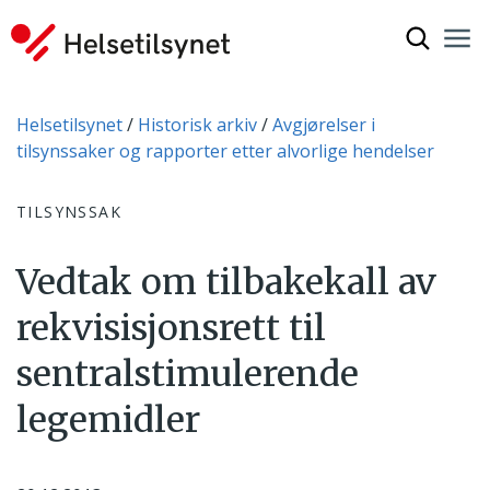
Vis søkef
Nav
Luk
Du er her:
Helsetilsynet
Historisk arkiv
Avgjørelser i
tilsynssaker og rapporter etter alvorlige hendelser
TILSYNSSAK
Vedtak om tilbakekall av
rekvisisjonsrett til
sentralstimulerende
legemidler