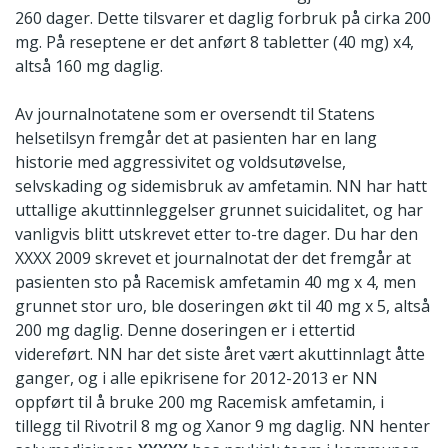
260 dager. Dette tilsvarer et daglig forbruk på cirka 200
mg. På reseptene er det anført 8 tabletter (40 mg) x4,
altså 160 mg daglig.
Av journalnotatene som er oversendt til Statens
helsetilsyn fremgår det at pasienten har en lang
historie med aggressivitet og voldsutøvelse,
selvskading og sidemisbruk av amfetamin. NN har hatt
uttallige akuttinnleggelser grunnet suicidalitet, og har
vanligvis blitt utskrevet etter to-tre dager. Du har den
XXXX 2009 skrevet et journalnotat der det fremgår at
pasienten sto på Racemisk amfetamin 40 mg x 4, men
grunnet stor uro, ble doseringen økt til 40 mg x 5, altså
200 mg daglig. Denne doseringen er i ettertid
videreført. NN har det siste året vært akuttinnlagt åtte
ganger, og i alle epikrisene for 2012-2013 er NN
oppført til å bruke 200 mg Racemisk amfetamin, i
tillegg til Rivotril 8 mg og Xanor 9 mg daglig. NN henter