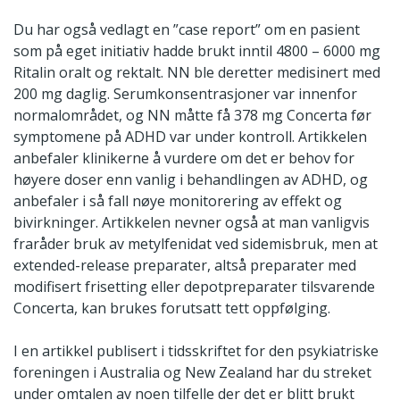
Du har også vedlagt en ”case report” om en pasient
som på eget initiativ hadde brukt inntil 4800 – 6000 mg
Ritalin oralt og rektalt. NN ble deretter medisinert med
200 mg daglig. Serumkonsentrasjoner var innenfor
normalområdet, og NN måtte få 378 mg Concerta før
symptomene på ADHD var under kontroll. Artikkelen
anbefaler klinikerne å vurdere om det er behov for
høyere doser enn vanlig i behandlingen av ADHD, og
anbefaler i så fall nøye monitorering av effekt og
bivirkninger. Artikkelen nevner også at man vanligvis
fraråder bruk av metylfenidat ved sidemisbruk, men at
extended-release preparater, altså preparater med
modifisert frisetting eller depotpreparater tilsvarende
Concerta, kan brukes forutsatt tett oppfølging.
I en artikkel publisert i tidsskriftet for den psykiatriske
foreningen i Australia og New Zealand har du streket
under omtalen av noen tilfelle der det er blitt brukt