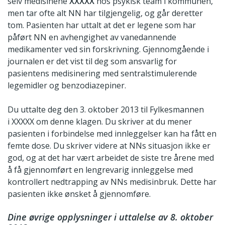
selv medisinene
XXXXX
hos psykisk team i kommunen,
men tar ofte alt NN har tilgjengelig, og går deretter
tom. Pasienten har uttalt at det er legene som har
påført NN en avhengighet av vanedannende
medikamenter ved sin forskrivning. Gjennomgående i
journalen er det vist til deg som ansvarlig for
pasientens medisinering med sentralstimulerende
legemidler og benzodiazepiner.
Du uttalte deg den 3. oktober 2013 til Fylkesmannen
i XXXXX om denne klagen. Du skriver at du mener
pasienten i forbindelse med innleggelser kan ha fått en
femte dose. Du skriver videre at NNs situasjon ikke er
god, og at det har vært arbeidet de siste tre årene med
å få gjennomført en lengrevarig innleggelse med
kontrollert nedtrapping av NNs medisinbruk. Dette har
pasienten ikke ønsket å gjennomføre.
Dine øvrige opplysninger i uttalelse av 8. oktober