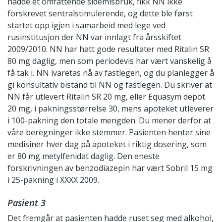
hadde et omfattende sidemisbruk, fikk NN ikke
forskrevet sentralstimulerende, og dette ble først
startet opp igjen i samarbeid med lege ved
rusinstitusjon der NN var innlagt fra årsskiftet
2009/2010. NN har hatt gode resultater med Ritalin SR
80 mg daglig, men som periodevis har vært vanskelig å
få tak i. NN ivaretas nå av fastlegen, og du planlegger å
gi konsultativ bistand til NN og fastlegen. Du skriver at
NN får utlevert Ritalin SR 20 mg, eller Equasym depot
20 mg, i pakningsstørrelse 30, mens apoteket utleverer
i 100-pakning den totale mengden. Du mener derfor at
våre beregninger ikke stemmer. Pasienten henter sine
medisiner hver dag på apoteket i riktig dosering, som
er 80 mg metylfenidat daglig. Den eneste
forskrivningen av benzodiazepin har vært Sobril 15 mg
i 25-pakning i XXXX 2009.
Pasient 3
Det fremgår at pasienten hadde ruset seg med alkohol,