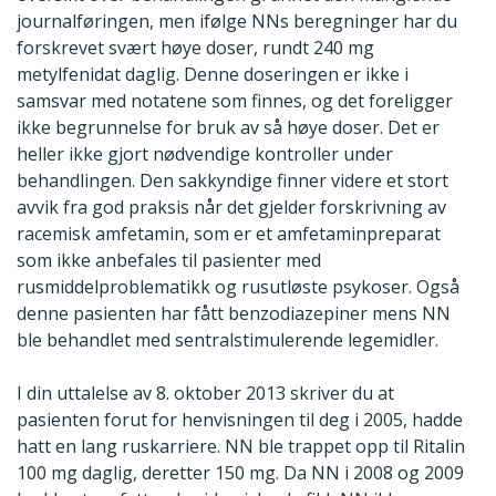
journalføringen, men ifølge NNs beregninger har du
forskrevet svært høye doser, rundt 240 mg
metylfenidat daglig. Denne doseringen er ikke i
samsvar med notatene som finnes, og det foreligger
ikke begrunnelse for bruk av så høye doser. Det er
heller ikke gjort nødvendige kontroller under
behandlingen. Den sakkyndige finner videre et stort
avvik fra god praksis når det gjelder forskrivning av
racemisk amfetamin, som er et amfetaminpreparat
som ikke anbefales til pasienter med
rusmiddelproblematikk og rusutløste psykoser. Også
denne pasienten har fått benzodiazepiner mens NN
ble behandlet med sentralstimulerende legemidler.
I din uttalelse av 8. oktober 2013 skriver du at
pasienten forut for henvisningen til deg i 2005, hadde
hatt en lang ruskarriere. NN ble trappet opp til Ritalin
100 mg daglig, deretter 150 mg. Da NN i 2008 og 2009