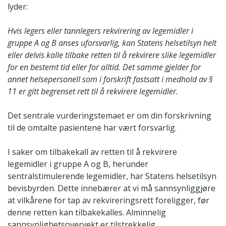
lyder:
Hvis legers eller tannlegers rekvirering av legemidler i
gruppe A og B anses uforsvarlig, kan Statens helsetilsyn helt
eller delvis kalle tilbake retten til å rekvirere slike legemidler
for en bestemt tid eller for alltid. Det samme gjelder for
annet helsepersonell som i forskrift fastsatt i medhold av §
11 er gitt begrenset rett til å rekvirere legemidler.
Det sentrale vurderingstemaet er om din forskrivning
til de omtalte pasientene har vært forsvarlig.
I saker om tilbakekall av retten til å rekvirere
legemidler i gruppe A og B, herunder
sentralstimulerende legemidler, har Statens helsetilsyn
bevisbyrden. Dette innebærer at vi må sannsynliggjøre
at vilkårene for tap av rekvireringsrett foreligger, før
denne retten kan tilbakekalles. Alminnelig
sannsynlighetsovervekt er tilstrekkelig.