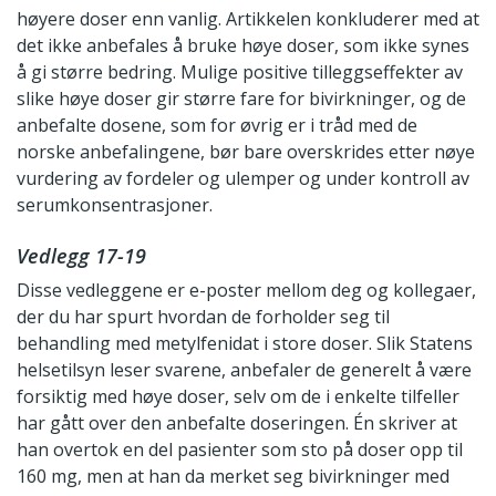
høyere doser enn vanlig. Artikkelen konkluderer med at
det ikke anbefales å bruke høye doser, som ikke synes
å gi større bedring. Mulige positive tilleggseffekter av
slike høye doser gir større fare for bivirkninger, og de
anbefalte dosene, som for øvrig er i tråd med de
norske anbefalingene, bør bare overskrides etter nøye
vurdering av fordeler og ulemper og under kontroll av
serumkonsentrasjoner.
Vedlegg 17-19
Disse vedleggene er e-poster mellom deg og kollegaer,
der du har spurt hvordan de forholder seg til
behandling med metylfenidat i store doser. Slik Statens
helsetilsyn leser svarene, anbefaler de generelt å være
forsiktig med høye doser, selv om de i enkelte tilfeller
har gått over den anbefalte doseringen. Én skriver at
han overtok en del pasienter som sto på doser opp til
160 mg, men at han da merket seg bivirkninger med