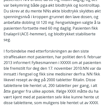
var bekymring både pga økt blodtrykk og kontrolltap.
Du skrev at du mente NNs økte blodtrykk skyldtes økt
spenningsnivå i kroppen grunnet den lave dosen, og
anbefalte dobling til 120 mg. Fengselslegen valgte å la
pasienten fortsette med 60 mg daglig. Pasienten fikk
Enalapril (ACE-hemmer), og blodtrykket stabiliserte
seg.
I forbindelse med etterforskningen av den siste
straffesaken mot pasienten, har politiet den 6. februar
2013 informert Fylkesmannen i XXXXX om at pasienten
ble fremstilt for deg den 17. november 2010.NN var da
innsatt i fengsel og fikk sine medisiner derfra. NN fikk
likevel resept av deg på 2000 tabletter Ritalin. Disse
tablettene ble hentet ut, 200 tabletter per gang, i alt
åtte ganger fra ulike apotek. Ifølge XXXX måtte du ha
vært kjent med at pasienten selv ikke kunne hente ut
disse tablettene, som muligens ble hentet ut av XXXX.