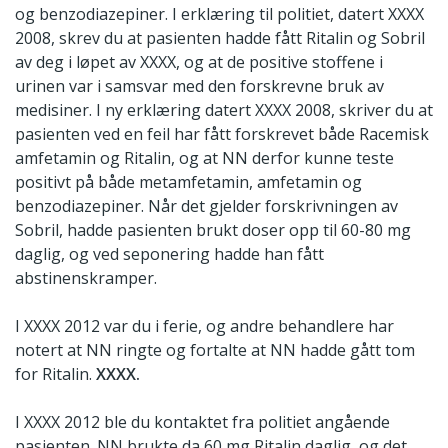
og benzodiazepiner. I erklæring til politiet, datert XXXX
2008, skrev du at pasienten hadde fått Ritalin og Sobril
av deg i løpet av XXXX, og at de positive stoffene i
urinen var i samsvar med den forskrevne bruk av
medisiner. I ny erklæring datert XXXX 2008, skriver du at
pasienten ved en feil har fått forskrevet både Racemisk
amfetamin og Ritalin, og at NN derfor kunne teste
positivt på både metamfetamin, amfetamin og
benzodiazepiner. Når det gjelder forskrivningen av
Sobril, hadde pasienten brukt doser opp til 60-80 mg
daglig, og ved seponering hadde han fått
abstinenskramper.
I XXXX 2012 var du i ferie, og andre behandlere har
notert at NN ringte og fortalte at NN hadde gått tom
for Ritalin.
XXXX.
I XXXX 2012 ble du kontaktet fra politiet angående
pasienten. NN brukte da 60 mg Ritalin daglig, og det