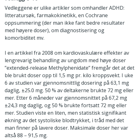
Vedleggene er ulike artikler som omhandler ADHD:
litteratursøk, farmakokinetikk, en Cochrane
oppsummering (der man ikke fant bedre resultater
med høyere doser), om diagnostisering og
komorbiditet mv.
I en artikkel fra 2008 om kardiovaskulære effekter av
lengrevarig behandling av ungdom med høye doser
”extended-release Methylphenidate” fremgår det at det
ble brukt doser opp til 1,5 mg pr. kilo kroppsvekt. I uke
6 av studien var gjennomsnittlig dosering på 63,1 mg
daglig, ±25.0 mg. 50 % av deltakerne brukte 72 mg eller
mer. Etter 6 måneder var gjennomsnittet på 67,2 mg
±24,3 mg daglig, og 50 % brukte fortsatt 72 mg eller
mer. Studien viste en liten, men statistisk signifikant
økning av det systoliske blodtrykket, i tråd med det
man finner på lavere doser. Maksimale doser her var
altså 88 – 91,5 mg.