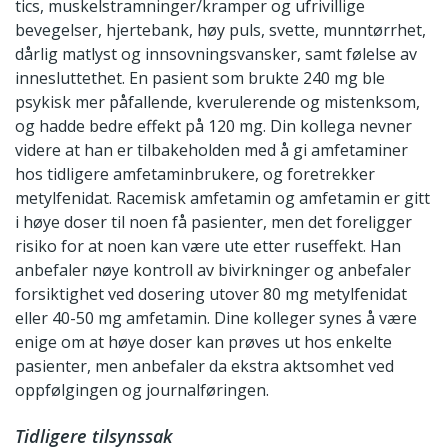
tics, muskelstramninger/kramper og ufrivillige
bevegelser, hjertebank, høy puls, svette, munntørrhet,
dårlig matlyst og innsovningsvansker, samt følelse av
innesluttethet. En pasient som brukte 240 mg ble
psykisk mer påfallende, kverulerende og mistenksom,
og hadde bedre effekt på 120 mg. Din kollega nevner
videre at han er tilbakeholden med å gi amfetaminer
hos tidligere amfetaminbrukere, og foretrekker
metylfenidat. Racemisk amfetamin og amfetamin er gitt
i høye doser til noen få pasienter, men det foreligger
risiko for at noen kan være ute etter ruseffekt. Han
anbefaler nøye kontroll av bivirkninger og anbefaler
forsiktighet ved dosering utover 80 mg metylfenidat
eller 40-50 mg amfetamin. Dine kolleger synes å være
enige om at høye doser kan prøves ut hos enkelte
pasienter, men anbefaler da ekstra aktsomhet ved
oppfølgingen og journalføringen.
Tidligere tilsynssak