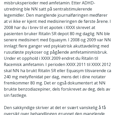
misbruksperioder med amfetamin. Etter ADHD-
utredning ble NN satt på sentralstimulerende
legemidler. Den manglende journalføringen medfører
at vi ikke er kjent med medisineringen de første årene. I
2008 har du i brev til et apotek i XXXX skrevet at
pasienten bruker Ritalin SR depot 80 mg daglig. NN ble
senere medisinert med Equasym. I 2008 og 2009 var NN
innlagt flere ganger ved psykiatrisk akuttavdeling med
rusutløste psykoser og pågående amfetaminmisbruk.
Under et opphold i XXXX 2009 endret du Ritalin til
Racemisk amfetamin. I perioden XXXX 2011 til XXXX 2012
skal NN ha brukt Ritalin SR eller Equasym tilsvarende ca
240 mg metylfenidat per dag, mens det i dine notater
fremkommer 80 mg. Det er også dokumentert at NN
brukte benzodiazepiner, dels forskrevet av deg, dels av
sin fastlege.
Den sakkyndige skriver at det er svært vanskelig å få
oversikt over behandlingen grunnet den manglende