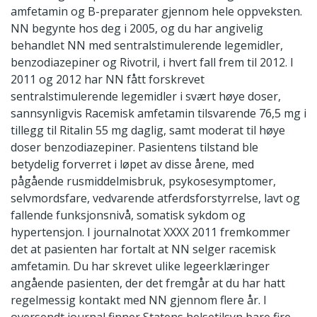
amfetamin og B-preparater gjennom hele oppveksten.
NN begynte hos deg i 2005, og du har angivelig
behandlet NN med sentralstimulerende legemidler,
benzodiazepiner og Rivotril, i hvert fall frem til 2012. I
2011 og 2012 har NN fått forskrevet
sentralstimulerende legemidler i svært høye doser,
sannsynligvis Racemisk amfetamin tilsvarende 76,5 mg i
tillegg til Ritalin 55 mg daglig, samt moderat til høye
doser benzodiazepiner. Pasientens tilstand ble
betydelig forverret i løpet av disse årene, med
pågående rusmiddelmisbruk, psykosesymptomer,
selvmordsfare, vedvarende atferdsforstyrrelse, lavt og
fallende funksjonsnivå, somatisk sykdom og
hypertensjon. I journalnotat XXXX 2011 fremkommer
det at pasienten har fortalt at NN selger racemisk
amfetamin. Du har skrevet ulike legeerklæringer
angående pasienten, der det fremgår at du har hatt
regelmessig kontakt med NN gjennom flere år. I
oversendt journal finner Statens helsetilsyn bare fire