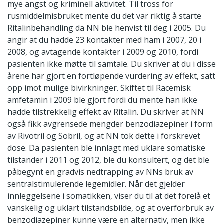
mye angst og kriminell aktivitet. Til tross for
rusmiddelmisbruket mente du det var riktig å starte
Ritalinbehandling da NN ble henvist til deg i 2005. Du
angir at du hadde 23 kontakter med ham i 2007, 20 i
2008, og avtagende kontakter i 2009 og 2010, fordi
pasienten ikke møtte til samtale. Du skriver at du i disse
årene har gjort en fortløpende vurdering av effekt, satt
opp imot mulige bivirkninger. Skiftet til Racemisk
amfetamin i 2009 ble gjort fordi du mente han ikke
hadde tilstrekkelig effekt av Ritalin. Du skriver at NN
også fikk avgrensede mengder benzodiazepiner i form
av Rivotril og Sobril, og at NN tok dette i forskrevet
dose. Da pasienten ble innlagt med uklare somatiske
tilstander i 2011 og 2012, ble du konsultert, og det ble
påbegynt en gradvis nedtrapping av NNs bruk av
sentralstimulerende legemidler. Når det gjelder
innleggelsene i somatikken, viser du til at det forelå et
vanskelig og uklart tilstandsbilde, og at overforbruk av
benzodiazepiner kunne være en alternativ, men ikke