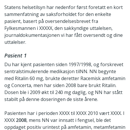
Statens helsetilsyn har nedenfor først foretatt en kort
sammenfatning av saksforholdet for den enkelte
pasient, basert på oversendelsesbrevet fra
Fylkesmannen i XXXXX, den sakkyndige uttalelsen,
journaldokumentasjonen vi har fått oversendt og dine
uttalelser.
Pasient 1
Du har kjent pasienten siden 1997/1998, og forskrevet
sentralstimulerende medikasjon tilNN. NN begynte
med Ritalin 60 mg, brukte deretter Racemisk amfetamin
og Concerta, men har siden 2008 bare brukt Ritalin.
Dosen ble i 2009 økt til 240 mg daglig, og NN har stått
stabilt på denne doseringen de siste årene.
Pasienten har i perioden XXXX til XXXX 2010 vært XXXX. I
XXXX
2008
, mens NN var innsatt i fengsel, ble det
oppdaget positiv urintest på amfetamin, metamfetamin