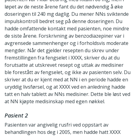
løpet av de neste årene fant du det nødvendig å øke
doseringen til 240 mg daglig. Du mener NNs sviktende
impulskontroll bedret seg på denne doseringen. Du
hadde omfattende kontakt med pasienten, noe mindre
de siste årene. Forskrivning av benzodiazepiner var i
avgrensede sammenhenger og i forholdsvis moderate
mengder. Når det gjelder resepten du skrev under
fremstillingen fra fengselet i XXXX, skriver du at du
forutsatte at utskrevet resept og uttak av medisiner
ble forestått av fengselet, og ikke av pasienten selv. Du
skriver at du er kjent med at NN i en periode hadde en
uryddig livsførsel, og at XXXX ved en anledning hadde
tatt en halv tablett av NNs medisiner. Dette ble løst ved
at NN kjøpte medisinskap med egen nøkkel.
Pasient 2
Pasienten var angivelig rusfri ved oppstart av
behandlingen hos deg i 2005, men hadde hatt XXXX