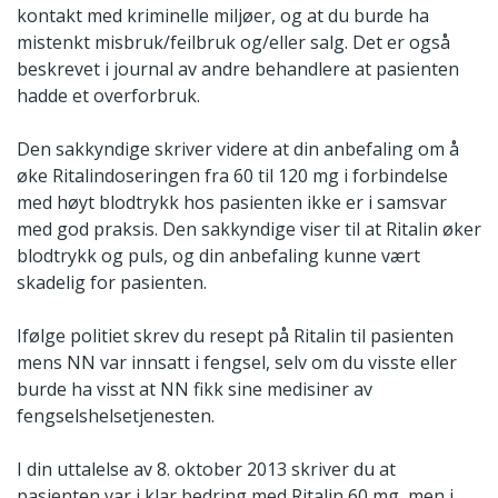
kontakt med kriminelle miljøer, og at du burde ha
mistenkt misbruk/feilbruk og/eller salg. Det er også
beskrevet i journal av andre behandlere at pasienten
hadde et overforbruk.
Den sakkyndige skriver videre at din anbefaling om å
øke Ritalindoseringen fra 60 til 120 mg i forbindelse
med høyt blodtrykk hos pasienten ikke er i samsvar
med god praksis. Den sakkyndige viser til at Ritalin øker
blodtrykk og puls, og din anbefaling kunne vært
skadelig for pasienten.
Ifølge politiet skrev du resept på Ritalin til pasienten
mens NN var innsatt i fengsel, selv om du visste eller
burde ha visst at NN fikk sine medisiner av
fengselshelsetjenesten.
I din uttalelse av 8. oktober 2013 skriver du at
pasienten var i klar bedring med Ritalin 60 mg, men i