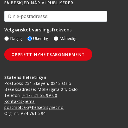
FÅ BESKJED NÅR VI PUBLISERER
Din e-postadresse:
Velg ønsket varslingsfrekvens
Daglig
Ukentlig
Månedlig
Statens helsetilsyn
Postboks 231 Skøyen, 0213 Oslo
Besøksadresse: Møllergata 24, Oslo
Telefon
(+47) 21 52 99 00
Kontaktskjema
postmottak@helsetilsynet.no
Org. nr. 974 761 394