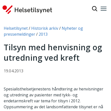
Vis søkef
Nav
Luk
Du er her:
Helsetilsynet
Historisk arkiv
Nyheter og
pressemeldinger
2013
Tilsyn med henvisning og
utredning ved kreft
19.04.2013
Spesialisthelsetjenestens håndtering av henvisninger
og utredning av pasienter med tykk- og
endetarmskreft var tema for tilsyn i 2012.
Oppsummering av det landsomfattende tilsynet er nå