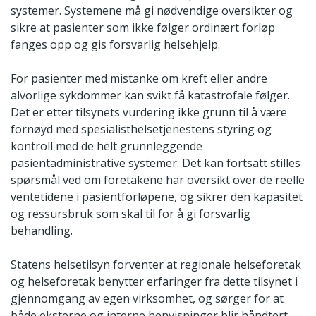
systemer. Systemene må gi nødvendige oversikter og
sikre at pasienter som ikke følger ordinært forløp
fanges opp og gis forsvarlig helsehjelp.
For pasienter med mistanke om kreft eller andre
alvorlige sykdommer kan svikt få katastrofale følger.
Det er etter tilsynets vurdering ikke grunn til å være
fornøyd med spesialisthelsetjenestens styring og
kontroll med de helt grunnleggende
pasientadministrative systemer. Det kan fortsatt stilles
spørsmål ved om foretakene har oversikt over de reelle
ventetidene i pasientforløpene, og sikrer den kapasitet
og ressursbruk som skal til for å gi forsvarlig
behandling.
Statens helsetilsyn forventer at regionale helseforetak
og helseforetak benytter erfaringer fra dette tilsynet i
gjennomgang av egen virksomhet, og sørger for at
både eksterne og interne henvisninger blir håndtert