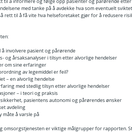
t til å informere og følge opp pasienter og pårørende etter 
ndelsene med tanke på å avdekke hva som eventuelt sviktet
rett til å få vite hva helseforetaket gjør for å redusere ris
ten:
 å involvere pasient og pårørende
s- og årsaksanalyser i tilsyn etter alvorlige hendelser
er om sine erfaringer
rordning av legemiddel er feil?
iet – en alvorlig hendelse
faring med stedlig tilsyn etter alvorlige hendelser
sjoner – i teori og praksis
 sikkerhet, pasientens autonomi og pårørendes ønsker
ket avdeling
ny måte å varsle på
og omsorgstjenesten er viktige målgrupper for rapporten. St