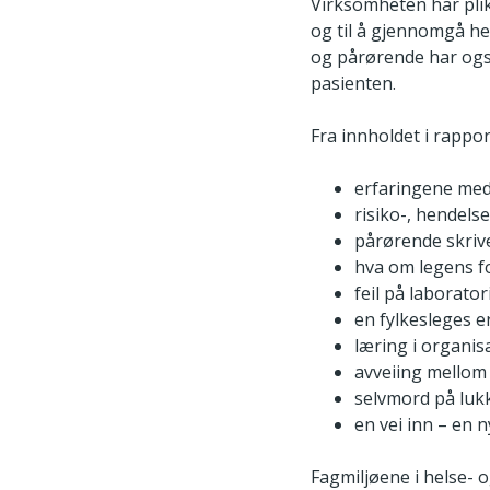
Virksomheten har plik
og til å gjennomgå he
og pårørende har også 
pasienten.
Fra innholdet i rappor
erfaringene med
risiko-, hendelse
pårørende skriv
hva om legens fo
feil på laborator
en fylkesleges er
læring i organisa
avveiing mellom
selvmord på luk
en vei inn – en 
Fagmiljøene i helse- 