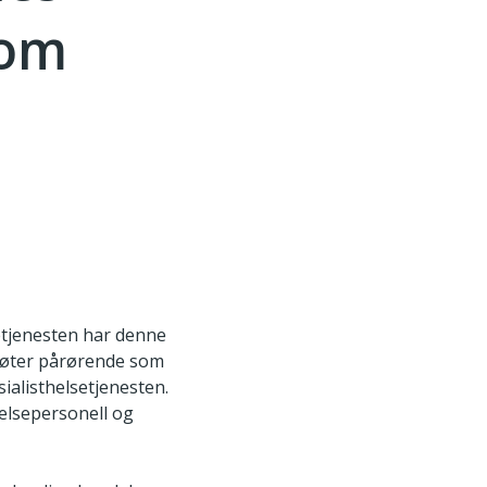
 om
etjenesten har denne
møter pårørende som
sialisthelsetjenesten.
elsepersonell og