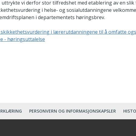
uttrykte vi derfor stor tilfredshet med etablering av en slik 
ikkethetsvurdering i helse- og sosialutdanningene velkomme
fremdriftsplanen i departementets høringsbrev.
m skikkethetsvurdering i lærerutdanningene til å omfatte og
 - høringsuttalelse
ERKLÆRING
PERSONVERN OG INFORMASJONSKAPSLER
HISTO