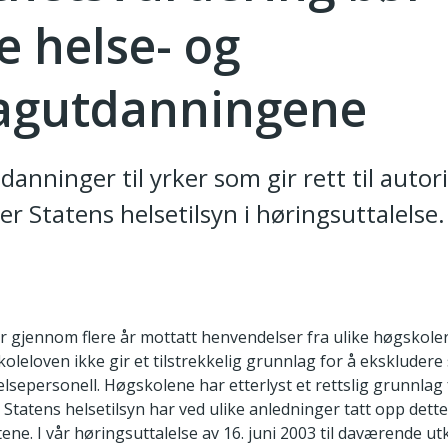
e helse- og
fagutdanningene
danninger til yrker som gir rett til autor
r Statens helsetilsyn i høringsuttalelse.
ar gjennom flere år mottatt henvendelser fra ulike høgskoler
koleloven ikke gir et tilstrekkelig grunnlag for å ekskluder
elsepersonell. Høgskolene har etterlyst et rettslig grunnlag
 Statens helsetilsyn har ved ulike anledninger tatt opp dett
. I vår høringsuttalelse av 16. juni 2003 til daværende utkas