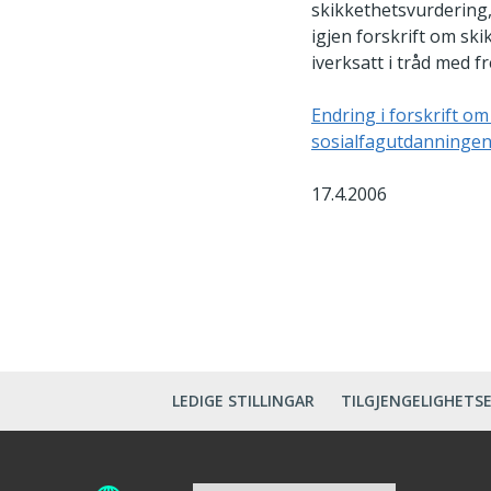
skikkethetsvurdering, 
igjen forskrift om sk
iverksatt i tråd med 
Endring i forskrift o
sosialfagutdanningene
17.4.2006
LEDIGE STILLINGAR
TILGJENGELIGHETS