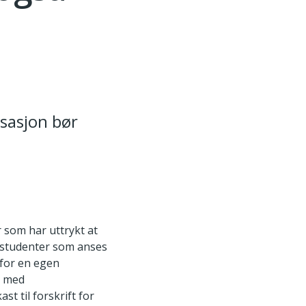
isasjon bør
 som har uttrykt at
e studenter som anses
 for en egen
e med
t til forskrift for