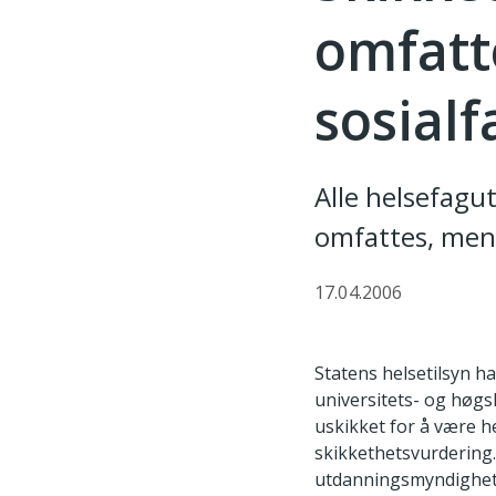
omfatt
sosial
Alle helsefagut
omfattes, mene
17.04.2006
Statens helsetilsyn h
universitets- og høgs
uskikket for å være h
skikkethetsvurdering.
utdanningsmyndighetene