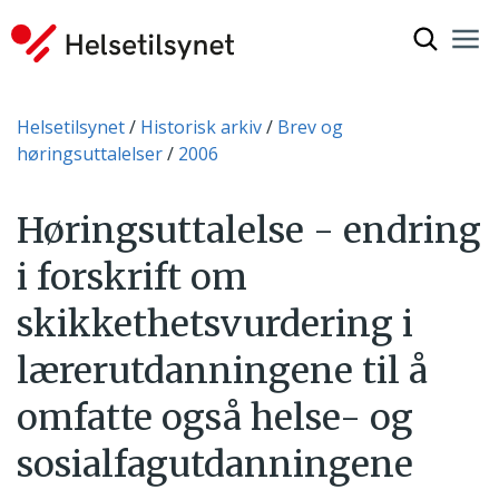
Vis søkef
Nav
Luk
Du er her:
Helsetilsynet
Historisk arkiv
Brev og
høringsuttalelser
2006
Høringsuttalelse - endring
i forskrift om
skikkethetsvurdering i
lærerutdanningene til å
omfatte også helse- og
sosialfagutdanningene