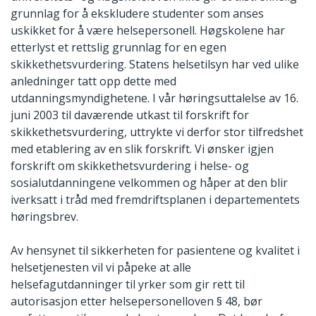
grunnlag for å ekskludere studenter som anses
uskikket for å være helsepersonell. Høgskolene har
etterlyst et rettslig grunnlag for en egen
skikkethetsvurdering. Statens helsetilsyn har ved ulike
anledninger tatt opp dette med
utdanningsmyndighetene. I vår høringsuttalelse av 16.
juni 2003 til daværende utkast til forskrift for
skikkethetsvurdering, uttrykte vi derfor stor tilfredshet
med etablering av en slik forskrift. Vi ønsker igjen
forskrift om skikkethetsvurdering i helse- og
sosialutdanningene velkommen og håper at den blir
iverksatt i tråd med fremdriftsplanen i departementets
høringsbrev.
Av hensynet til sikkerheten for pasientene og kvalitet i
helsetjenesten vil vi påpeke at alle
helsefagutdanninger til yrker som gir rett til
autorisasjon etter helsepersonelloven § 48, bør