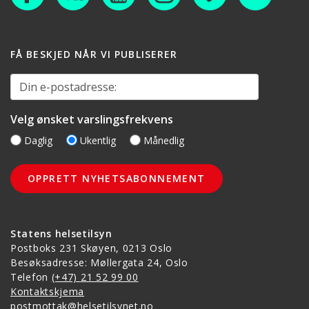
FÅ BESKJED NÅR VI PUBLISERER
Din e-postadresse:
Velg ønsket varslingsfrekvens
Daglig
Ukentlig
Månedlig
Statens helsetilsyn
Postboks 231 Skøyen, 0213 Oslo
Besøksadresse: Møllergata 24, Oslo
Telefon
(+47) 21 52 99 00
Kontaktskjema
postmottak@helsetilsynet.no