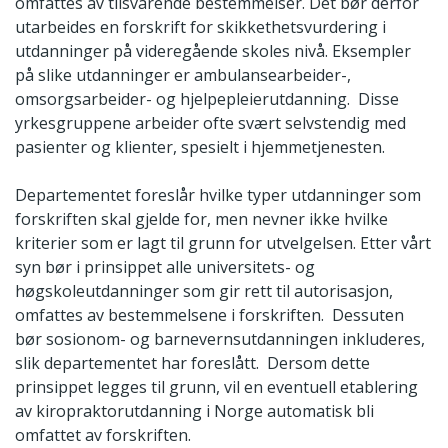
omfattes av tilsvarende bestemmelser. Det bør derfor
utarbeides en forskrift for skikkethetsvurdering i
utdanninger på videregående skoles nivå. Eksempler
på slike utdanninger er ambulansearbeider-,
omsorgsarbeider- og hjelpepleierutdanning. Disse
yrkesgruppene arbeider ofte svært selvstendig med
pasienter og klienter, spesielt i hjemmetjenesten.
Departementet foreslår hvilke typer utdanninger som
forskriften skal gjelde for, men nevner ikke hvilke
kriterier som er lagt til grunn for utvelgelsen. Etter vårt
syn bør i prinsippet alle universitets- og
høgskoleutdanninger som gir rett til autorisasjon,
omfattes av bestemmelsene i forskriften. Dessuten
bør sosionom- og barnevernsutdanningen inkluderes,
slik departementet har foreslått. Dersom dette
prinsippet legges til grunn, vil en eventuell etablering
av kiropraktorutdanning i Norge automatisk bli
omfattet av forskriften.