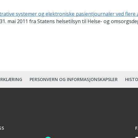
trative systemer og elektroniske pasientjournaler ved flere 
31. mai 2011 fra Statens helsetilsyn til Helse- og omsorgsd
ERKLÆRING
PERSONVERN OG INFORMASJONSKAPSLER
HISTO
SS
F