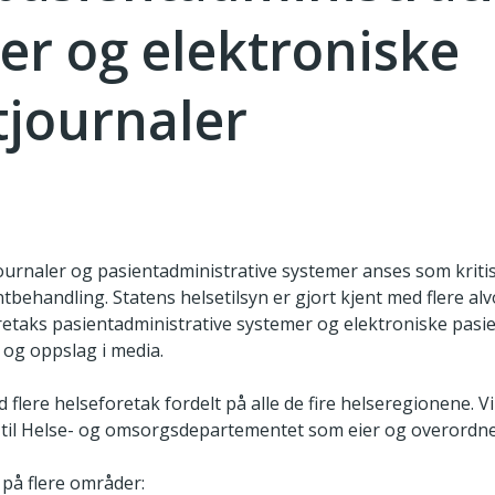
er og elektroniske
tjournaler
ournaler og pasientadministrative systemer anses som kriti
ntbehandling. Statens helsetilsyn er gjort kjent med flere alv
seforetaks pasientadministrative systemer og elektroniske pa
 og oppslag i media.
d flere helseforetak fordelt på alle de fire helseregionene. V
s til Helse- og omsorgsdepartementet som eier og overordn
 på flere områder: