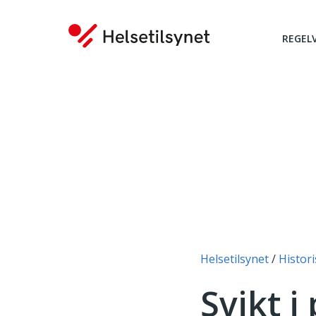
REGEL
Du er her:
Helsetilsynet
Histori
Svikt i