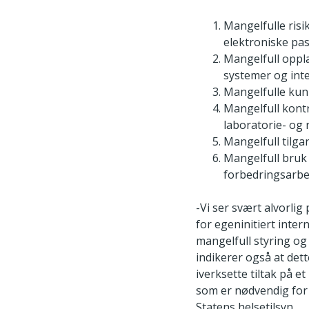
Mangelfulle risi
elektroniske pas
Mangelfull opplæ
systemer og inte
Mangelfulle ku
Mangelfull kontr
laboratorie- og
Mangelfull tilgan
Mangelfull bruk 
forbedringsarbe
-Vi ser svært alvorlig
for egeninitiert inte
mangelfull styring og
indikerer også at det
iverksette tiltak på 
som er nødvendig for 
Statens helsetilsyn.