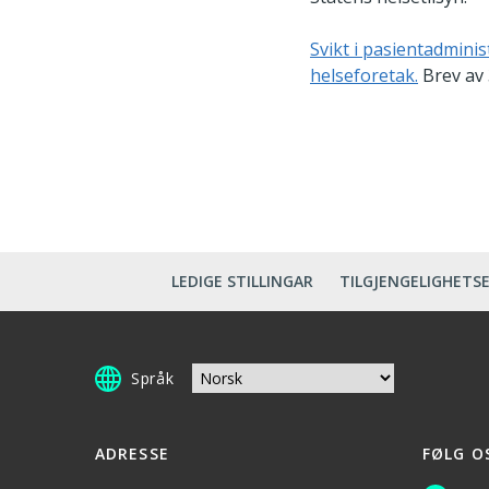
Svikt i pasientadminis
helseforetak.
Brev av 
LEDIGE STILLINGAR
TILGJENGELIGHETS
Språk
ADRESSE
FØLG O