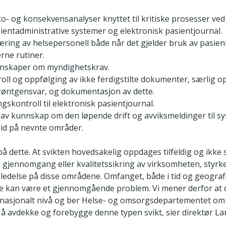
ko- og konsekvensanalyser knyttet til kritiske prosesser ved
ientadministrative systemer og elektronisk pasientjournal.
ring av helsepersonell både når det gjelder bruk av pasien
rne rutiner.
nnskaper om myndighetskrav.
oll og oppfølging av ikke ferdigstilte dokumenter, særlig o
 røntgensvar, og dokumentasjon av dette.
gskontroll til elektronisk pasientjournal.
av kunnskap om den løpende drift og avviksmeldinger til s
id på nevnte områder.
 på dette. At svikten hovedsakelig oppdages tilfeldig og ikke
rn gjennomgang eller kvalitetssikring av virksomheten, styrk
 ledelse på disse områdene. Omfanget, både i tid og geograf
te kan være et gjennomgående problem. Vi mener derfor at 
et nasjonalt nivå og ber Helse- og omsorgsdepartementet om å
å avdekke og forebygge denne typen svikt, sier direktør Lar