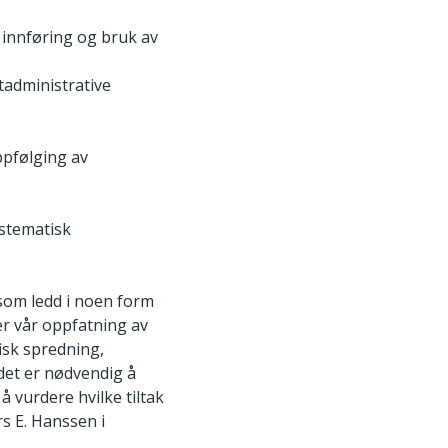
 innføring og bruk av
tadministrative
ppfølging av
ystematisk
 som ledd i noen form
er vår oppfatning av
isk spredning,
det er nødvendig å
 vurdere hvilke tiltak
s E. Hanssen i