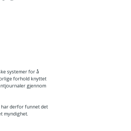
ske systemer for å
orlige forhold knyttet
sientjournaler gjennom
i har derfor funnet det
et myndighet.