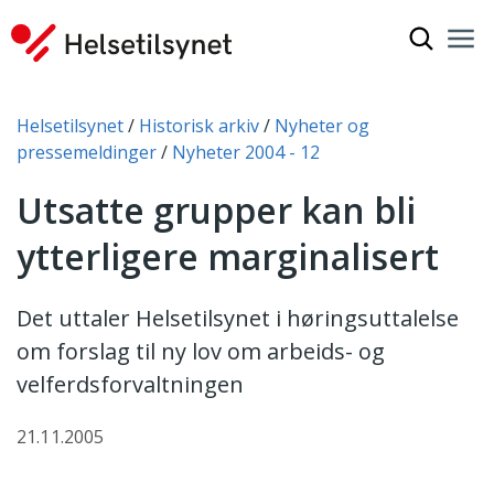
Vis søkef
Nav
Luk
Du er her:
Helsetilsynet
Historisk arkiv
Nyheter og
pressemeldinger
Nyheter 2004 - 12
Utsatte grupper kan bli
ytterligere marginalisert
Det uttaler Helsetilsynet i høringsuttalelse
om forslag til ny lov om arbeids- og
velferdsforvaltningen
21.11.2005