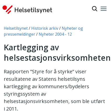
Vis søkef
Nav
Luk
Du er her:
Helsetilsynet
Historisk arkiv
Nyheter og
pressemeldinger
Nyheter 2004 - 12
Kartlegging av
helsestasjonsvirksomheten
Rapporten ”Styre for å styrke” viser
resultatene av Statens helsetilsyns
kartlegging av kommuners/bydelers
styringssystem av
helsestasjonsvirksomheten, som ble utført
i 2011.