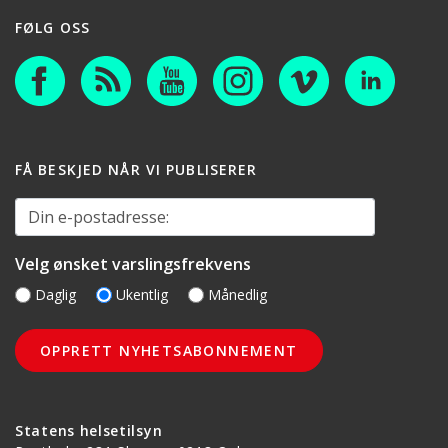
FØLG OSS
FÅ BESKJED NÅR VI PUBLISERER
Din e-postadresse:
Velg ønsket varslingsfrekvens
Daglig
Ukentlig
Månedlig
Statens helsetilsyn