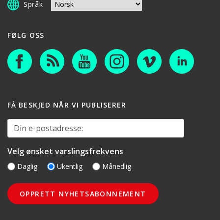
Språk
FØLG OSS
FÅ BESKJED NÅR VI PUBLISERER
Din e-postadresse:
Velg ønsket varslingsfrekvens
Daglig
Ukentlig
Månedlig