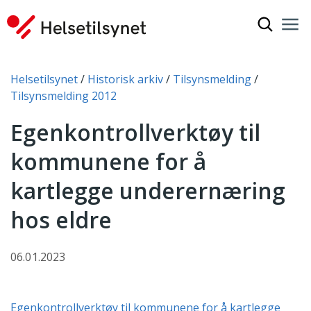
Vis søkef
Nav
Luk
Du er her:
Helsetilsynet
Historisk arkiv
Tilsynsmelding
Tilsynsmelding 2012
Egenkontrollverktøy til
kommunene for å
kartlegge underernæring
hos eldre
06.01.2023
Egenkontrollverktøy til kommunene for å kartlegge