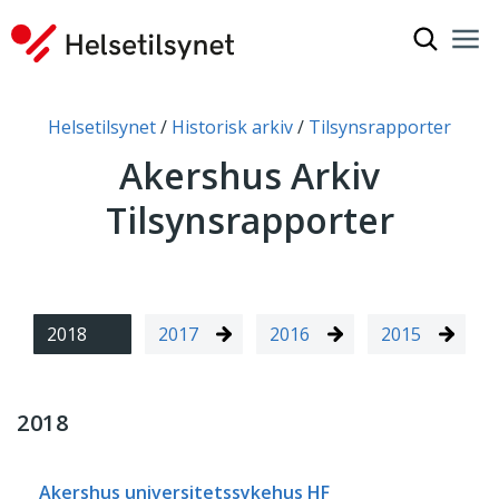
Vis søkef
Nav
Luk
Du er her:
Helsetilsynet
Historisk arkiv
Tilsynsrapporter
Akershus Arkiv
Tilsynsrapporter
2018
2017
2016
2015
2018
Akershus universitetssykehus HF