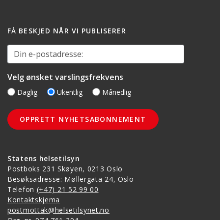
FÅ BESKJED NÅR VI PUBLISERER
Din e-postadresse:
Velg ønsket varslingsfrekvens
Daglig
Ukentlig
Månedlig
Statens helsetilsyn
Postboks 231 Skøyen, 0213 Oslo
Besøksadresse: Møllergata 24, Oslo
Telefon
(+47) 21 52 99 00
Kontaktskjema
postmottak@helsetilsynet.no