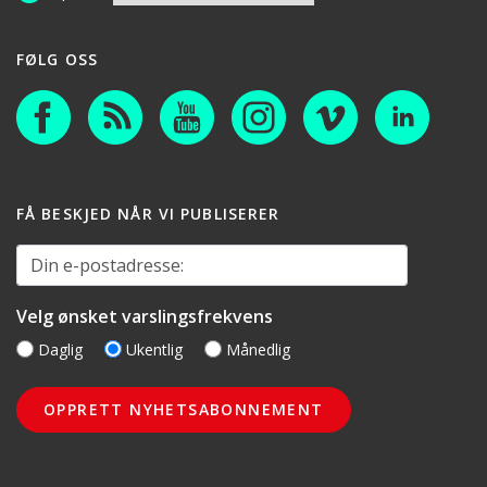
FØLG OSS
FÅ BESKJED NÅR VI PUBLISERER
Din e-postadresse:
Velg ønsket varslingsfrekvens
Daglig
Ukentlig
Månedlig