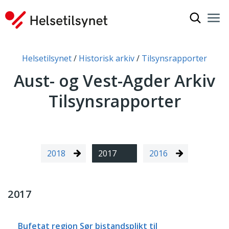
Vis søkef
Nav
Luk
Du er her:
Helsetilsynet
Historisk arkiv
Tilsynsrapporter
Aust- og Vest-Agder Arkiv
Tilsynsrapporter
2018
2017
2016
2017
Bufetat region Sør bistandsplikt til