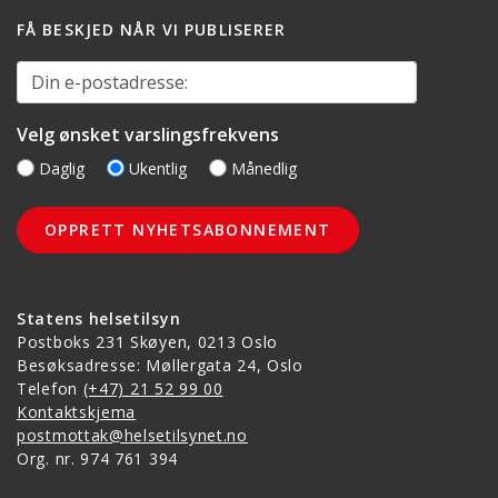
FÅ BESKJED NÅR VI PUBLISERER
Din e-postadresse:
Velg ønsket varslingsfrekvens
Daglig
Ukentlig
Månedlig
Statens helsetilsyn
Postboks 231 Skøyen, 0213 Oslo
Besøksadresse: Møllergata 24, Oslo
Telefon
(+47) 21 52 99 00
Kontaktskjema
postmottak@helsetilsynet.no
Org. nr. 974 761 394