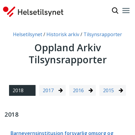
Vis søkef
Nav
Luk
Du er her:
Helsetilsynet
Historisk arkiv
Tilsynsrapporter
Oppland Arkiv
Tilsynsrapporter
2018
2017
2016
2015
2018
Barnevernsinstitusjon forsvarlig omsorg og