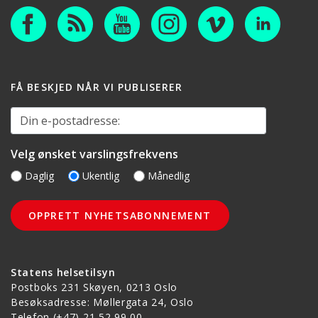
FÅ BESKJED NÅR VI PUBLISERER
Din e-postadresse:
Velg ønsket varslingsfrekvens
Daglig
Ukentlig
Månedlig
Statens helsetilsyn
Postboks 231 Skøyen, 0213 Oslo
Besøksadresse: Møllergata 24, Oslo
Telefon
(+47) 21 52 99 00