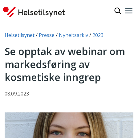
Vis søkef
Nav
Luk
Du er her:
Helsetilsynet
Presse
Nyheitsarkiv
2023
Se opptak av webinar om
markedsføring av
kosmetiske inngrep
08.09.2023