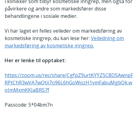
i klinikker som tilbyr kosmetiske inngrep, men også for
påvirkere og andre som markedsfører disse
behandlingene i sosiale medier.
Vi har laget en felles veileder om markedsføring av
kosmetiske inngrep, du kan lese her:
Veiledning om
markedsføring av kosmetiske inngrep.
Her er lenke til opptaket:
https://zoom.us/rec/share/CgfpZ9urtKYYZSC8D5AwnpF
RPtChR3wVA7wQtii7o96L6hGoWozH1vmFabuMgbQk.w
oJmMxmKKJaBRS7f
Passcode: 5*04bm7n