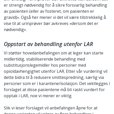
er strengt nødvendig for å sikre forsvarlig behandling
av pasienten (eller av fosteret, om pasienten er
gravid)». Også her mener vi det vil være tilstrekkelig å
vise til at urinprøver bør avkreves «dersom det er
nødvendig».
Oppstart av behandling utenfor LAR
Vi støtter hovedanbefalingen om at leger kan starte
midlertidig, stabiliserende behandling med
substitusjonslegemidler hos personer med
opioidavhengighet utenfor LAR. Etter vår vurdering vil
dette bidra til å redusere smittespredning, særlig via
personer som er i karantene/isolasjon. Det vektlegges i
forslaget at disse pasientene må bli raskt vurdert for
opptak i LAR, noe vi mener er viktig.
Slik vi leser forslaget vil anbefalingen åpne for at
denne varianten vil velges av flere behandlere i