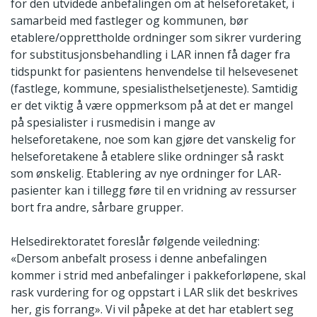
for den utvidede anbefalingen om at helseforetaket, i
samarbeid med fastleger og kommunen, bør
etablere/opprettholde ordninger som sikrer vurdering
for substitusjonsbehandling i LAR innen få dager fra
tidspunkt for pasientens henvendelse til helsevesenet
(fastlege, kommune, spesialisthelsetjeneste). Samtidig
er det viktig å være oppmerksom på at det er mangel
på spesialister i rusmedisin i mange av
helseforetakene, noe som kan gjøre det vanskelig for
helseforetakene å etablere slike ordninger så raskt
som ønskelig. Etablering av nye ordninger for LAR-
pasienter kan i tillegg føre til en vridning av ressurser
bort fra andre, sårbare grupper.
Helsedirektoratet foreslår følgende veiledning:
«Dersom anbefalt prosess i denne anbefalingen
kommer i strid med anbefalinger i pakkeforløpene, skal
rask vurdering for og oppstart i LAR slik det beskrives
her, gis forrang». Vi vil påpeke at det har etablert seg