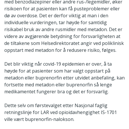
med benzodiazepiner eller andre rus-/legemidler, øker
risikoen for at pasienten kan få pusteproblemer eller
dø av overdose. Det er derfor viktig at man i den
individuelle vurderingen, tar høyde for samtidig
risikabel bruk av andre rusmidler med metadon. Det er
videre av avgjørende betydning for forsvarligheten at
de tiltakene som Helsedirektoratet angir ved poliklinisk
oppstart med metadon for å redusere risiko, følges.
Det blir viktig når covid-19 epidemien er over, å ta
høyde for at pasienter som har valgt oppstart på
metadon eller buprenorfin etter utvidet anbefaling, kan
fortsette med metadon eller buprenorfin så lenge
medikamentet fungerer bra og det er forsvarlig.
Dette selv om førstevalget etter Nasjonal faglig
retningslinje for LAR ved opioidavhengighet IS-1701
ville vært buprenorfin-nalokson.