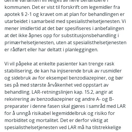
kommunen. Det er vist til forskrift om legemidler fra
apotek § 2-1 og kravet om at plan for behandlingen er
utarbeidet i samarbeid med spesialisthelsetjenesten. Vi
mener imidlertid at det bør spesifiseres i anbefalingen
at det ikke åpnes opp for substitusjonsbehandling i
primærhelsetjenesten, uten at spesialisthelsetjenesten
er rådført eller har deltatt i planleggingen.
Vi vil påpeke at enkelte pasienter kan trenge rask
stabilisering, de kan ha injiserende bruk av rusmidler
og sidebruk av for eksempel benzodiazepiner, og bør
ses på med største årvåkenhet ved oppstart av
behandling. LAR-retningslinjen kap. 15.2, angir at
rekvirering av benzodiazepiner og andre A- og B-
preparater i denne fasen skal gjøres i samråd med LAR
for å unngå risikabel legemiddelbruk og risiko for
morbiditet og mortalitet. Det er derfor viktig at
spesialisthelsetjenesten ved LAR må ha tilstrekkelige