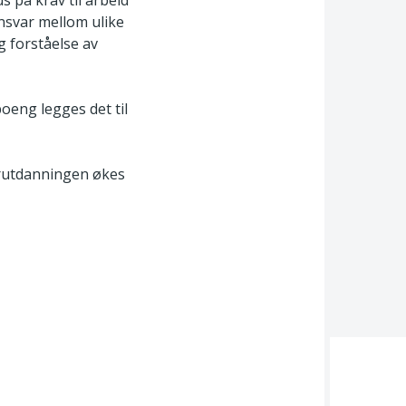
us på krav til arbeid
ansvar mellom ulike
g forståelse av
oeng legges det til
erutdanningen økes