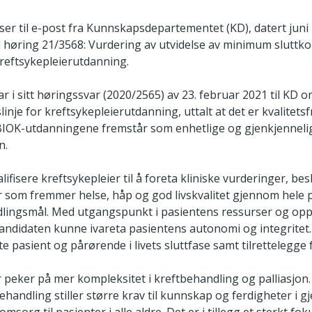
iser til e-post fra Kunnskapsdepartementet (KD), datert juni
il høring 21/3568: Vurdering av utvidelse av minimum sluttko
reftsykepleierutdanning.
r i sitt høringssvar (2020/2565) av 23. februar 2021 til KD om
linje for kreftsykepleierutdanning, uttalt at det er kvalite
BIOK-utdanningene fremstår som enhetlige og gjenkjenneli
n.
ifisere kreftsykepleier til å foreta kliniske vurderinger, be
r som fremmer helse, håp og god livskvalitet gjennom hele 
lingsmål. Med utgangspunkt i pasientens ressurser og opp
andidaten kunne ivareta pasientens autonomi og integritet.
tte pasient og pårørende i livets sluttfase samt tilrettelegge 
 peker på mer kompleksitet i kreftbehandling og palliasjon.
 behandling stiller større krav til kunnskap og ferdigheter i