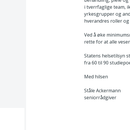
behandling, pleie og o
i tverrfaglige team, 
yrkesgrupper og andr
hverandres roller o
Ved å øke minimumsra
rette for at alle ve
Statens helsetilsyn
fra 60 til 90 studiepo
Med hilsen
Ståle Ackermann
seniorrådgiver