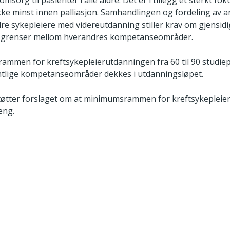
msorg til pasienter i alle aldre. Det er i tillegg et sterkt fok
ikke minst innen palliasjon. Samhandlingen og fordeling av 
e sykepleiere med videreutdanning stiller krav om gjensidi
g grenser mellom hverandres kompetanseområder.
mmen for kreftsykepleierutdanningen fra 60 til 90 studiep
sentlige kompetanseområder dekkes i utdanningsløpet.
 støtter forslaget om at minimumsrammen for kreftsykeplei
eng.