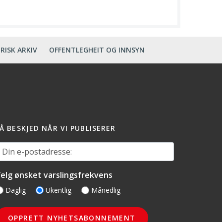
RISK ARKIV
OFFENTLEGHEIT OG INNSYN
Å BESKJED NÅR VI PUBLISERER
in e-postadresse:
elg ønsket varslingsfrekvens
Daglig
Ukentlig
Månedlig