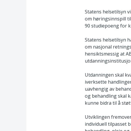
Statens helsetilsyn v
om høringsinnspill t
90 studiepoeng for k
Statens helsetilsyn ha
om nasjonal retnings
hensiktsmessig at A
utdanningsinstitusjo
Utdanningen skal kval
iverksette handlinge
uavhengig av behand
og behandling skal k
kunne bidra til å stø
Utviklingen fremover
individuell tilpasset