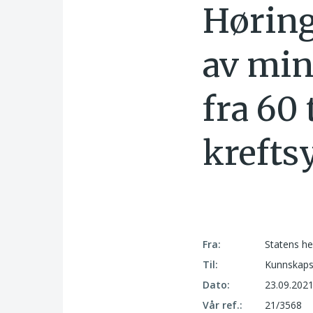
Høring
av mi
fra 60 
krefts
Fra:
Statens he
Til:
Kunnskaps
Dato:
23.09.202
Vår ref.:
21/3568