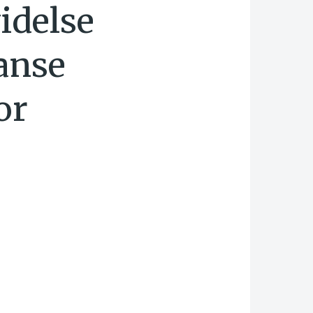
idelse
anse
or