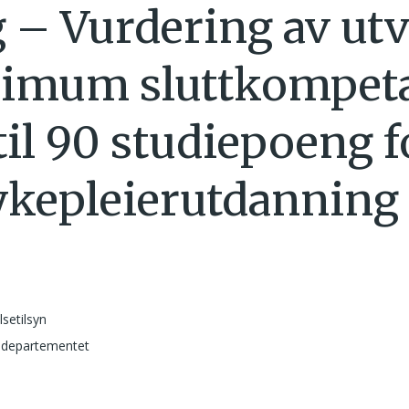
 – Vurdering av utv
nimum sluttkompet
til 90 studiepoeng f
ykepleierutdanning
lsetilsyn
departementet
1