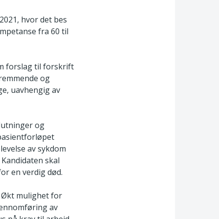
 2021, hvor det bes
mpetanse fra 60 til
 forslag til forskrift
tsfremmende og
ge, uavhengig av
slutninger og
pasientforløpet
levelse av sykdom
 Kandidaten skal
for en verdig død.
 Økt mulighet for
 gjennomføring av