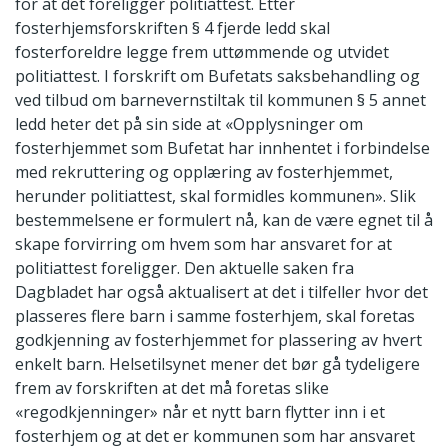
for at det foreligger politiattest. Etter
fosterhjemsforskriften § 4 fjerde ledd skal
fosterforeldre legge frem uttømmende og utvidet
politiattest. I forskrift om Bufetats saksbehandling og
ved tilbud om barnevernstiltak til kommunen § 5 annet
ledd heter det på sin side at «Opplysninger om
fosterhjemmet som Bufetat har innhentet i forbindelse
med rekruttering og opplæring av fosterhjemmet,
herunder politiattest, skal formidles kommunen». Slik
bestemmelsene er formulert nå, kan de være egnet til å
skape forvirring om hvem som har ansvaret for at
politiattest foreligger. Den aktuelle saken fra
Dagbladet har også aktualisert at det i tilfeller hvor det
plasseres flere barn i samme fosterhjem, skal foretas
godkjenning av fosterhjemmet for plassering av hvert
enkelt barn. Helsetilsynet mener det bør gå tydeligere
frem av forskriften at det må foretas slike
«regodkjenninger» når et nytt barn flytter inn i et
fosterhjem og at det er kommunen som har ansvaret