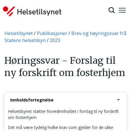
Vis søkef
Nav
Luk
Du er her:
Helsetilsynet
Publikasjoner
Brev og høyringssvar frå
Statens helsetilsyn
2023
Høringssvar - Forslag til
ny forskrift om fosterhjem
Innholdsfortegnelse
Helsetilsynet støtter hovedinnholdet i forslag til ny forskrift
om fosterhjem
Det må være tydelig hvilke krav som gjelder for de ulike