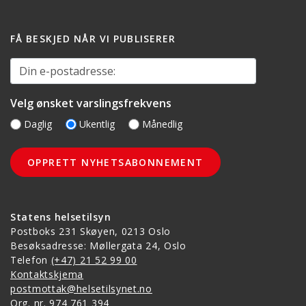
FÅ BESKJED NÅR VI PUBLISERER
Din e-postadresse:
Velg ønsket varslingsfrekvens
Daglig
Ukentlig
Månedlig
Statens helsetilsyn
Postboks 231 Skøyen, 0213 Oslo
Besøksadresse: Møllergata 24, Oslo
Telefon
(+47) 21 52 99 00
Kontaktskjema
postmottak@helsetilsynet.no
Org. nr. 974 761 394