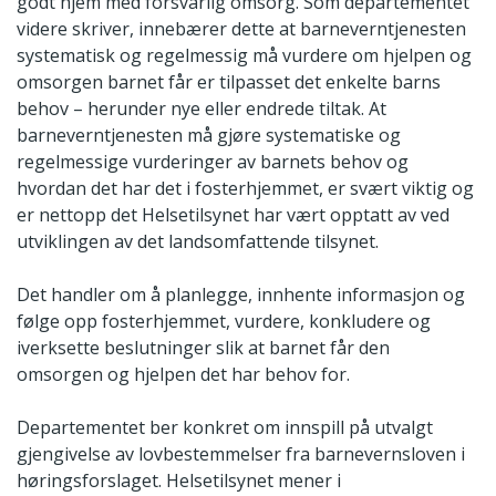
godt hjem med forsvarlig omsorg. Som departementet
videre skriver, innebærer dette at barneverntjenesten
systematisk og regelmessig må vurdere om hjelpen og
omsorgen barnet får er tilpasset det enkelte barns
behov – herunder nye eller endrede tiltak. At
barneverntjenesten må gjøre systematiske og
regelmessige vurderinger av barnets behov og
hvordan det har det i fosterhjemmet, er svært viktig og
er nettopp det Helsetilsynet har vært opptatt av ved
utviklingen av det landsomfattende tilsynet.
Det handler om å planlegge, innhente informasjon og
følge opp fosterhjemmet, vurdere, konkludere og
iverksette beslutninger slik at barnet får den
omsorgen og hjelpen det har behov for.
Departementet ber konkret om innspill på utvalgt
gjengivelse av lovbestemmelser fra barnevernsloven i
høringsforslaget. Helsetilsynet mener i