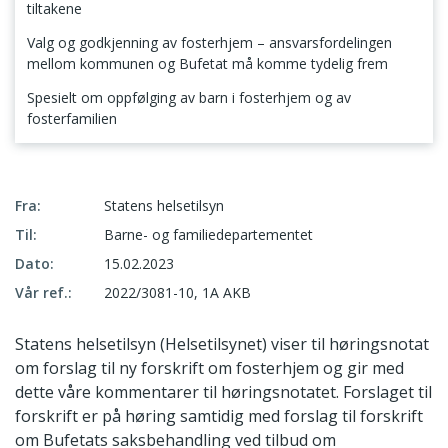
tiltakene
Valg og godkjenning av fosterhjem – ansvarsfordelingen
mellom kommunen og Bufetat må komme tydelig frem
Spesielt om oppfølging av barn i fosterhjem og av
fosterfamilien
Helsetilsynet støtter hovedinnholdet i forslag til ny forskrift om fosterhjem
Fra:
Statens helsetilsyn
Til:
Barne- og familiedepartementet
Dato:
15.02.2023
Vår ref.:
2022/3081-10, 1A AKB
Statens helsetilsyn (Helsetilsynet) viser til høringsnotat
om forslag til ny forskrift om fosterhjem og gir med
dette våre kommentarer til høringsnotatet. Forslaget til
forskrift er på høring samtidig med forslag til forskrift
om Bufetats saksbehandling ved tilbud om