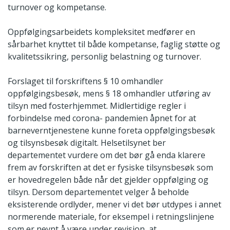
turnover og kompetanse.
Oppfølgingsarbeidets kompleksitet medfører en
sårbarhet knyttet til både kompetanse, faglig støtte og
kvalitetssikring, personlig belastning og turnover.
Forslaget til forskriftens § 10 omhandler
oppfølgingsbesøk, mens § 18 omhandler utføring av
tilsyn med fosterhjemmet. Midlertidige regler i
forbindelse med corona- pandemien åpnet for at
barneverntjenestene kunne foreta oppfølgingsbesøk
og tilsynsbesøk digitalt. Helsetilsynet ber
departementet vurdere om det bør gå enda klarere
frem av forskriften at det er fysiske tilsynsbesøk som
er hovedregelen både når det gjelder oppfølging og
tilsyn. Dersom departementet velger å beholde
eksisterende ordlyder, mener vi det bør utdypes i annet
normerende materiale, for eksempel i retningslinjene
som er nevnt å være under revisjon, at