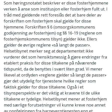
Som høringsnotatet beskriver er disse fosterhjemmene
verken å anse som institusjon eller fosterhjem fullt ut. I
tråd med gjeldende rett foreslås det at bare deler av
forskriften om fosterhjem skal gjelde for disse
hjemmene. Forskriften § 6 (omsorgskommunens
godkjenning av fosterhjem) og §§ 16-19 (reglene om
fosterhjemskommunens tilsyn) gjelder ikke. Ellers
gjelder de øvrige reglene «så langt de passer».
Helsetilsynet merker seg at departementet ikke
vurderer det som hensiktsmessig å gjøre endringer fra
etablert praksis for disse tiltakene på nåværende
tidspunkt, da de benyttes i svært liten grad. Vi mener
likevel at ordlyden «reglene gjelder så langt de passer»
gjør det utydelig for tjenestene hvilke regler som
faktisk gjelder for disse tiltakene. Også i et
tilsynsperspektiv er det viktig at kravene til de ulike
tiltakene er tydelige. Helsetilsynet mener at fosterhjem
med særlige forutsetninger vil kunne kreve noe annet
av oppfølgingen fra barneverntjenesten enn et