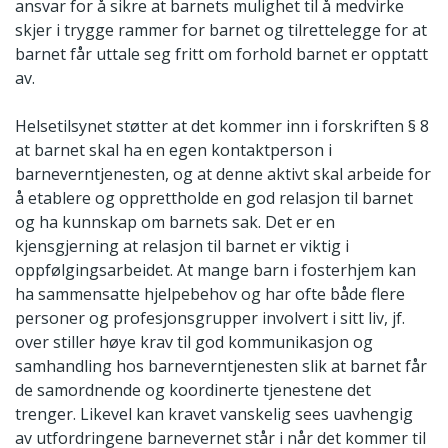
ansvar for å sikre at barnets mulighet til å medvirke
skjer i trygge rammer for barnet og tilrettelegge for at
barnet får uttale seg fritt om forhold barnet er opptatt
av.
Helsetilsynet støtter at det kommer inn i forskriften § 8
at barnet skal ha en egen kontaktperson i
barneverntjenesten, og at denne aktivt skal arbeide for
å etablere og opprettholde en god relasjon til barnet
og ha kunnskap om barnets sak. Det er en
kjensgjerning at relasjon til barnet er viktig i
oppfølgingsarbeidet. At mange barn i fosterhjem kan
ha sammensatte hjelpebehov og har ofte både flere
personer og profesjonsgrupper involvert i sitt liv, jf.
over stiller høye krav til god kommunikasjon og
samhandling hos barneverntjenesten slik at barnet får
de samordnende og koordinerte tjenestene det
trenger. Likevel kan kravet vanskelig sees uavhengig
av utfordringene barnevernet står i når det kommer til