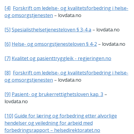
[4]
Forskrift om ledelse- og kvalitetsforbedring i helse-
og omsorgstjenesten
– lovdata.no
[5]
Spesialisthelsetjenesteloven § 3-4 a
– lovdata.no
[6]
Helse- og omsorgstjenesteloven § 4-2
– lovdata.no
[7]
Kvalitet og pasienttryggleik - regjeringen.no
[8]
Forskrift om ledelse- og kvalitetsforbedring i helse-
og omsorgstjenesten
– lovdata.no
[9]
Pasient- og brukerrettighetsloven kap. 3
–
lovdata.no
[10]
Guide for læring og forbedring etter alvorlige
hendelser og veiledning for arbeid med
forbedringsrapport – helsedirektoratet.no