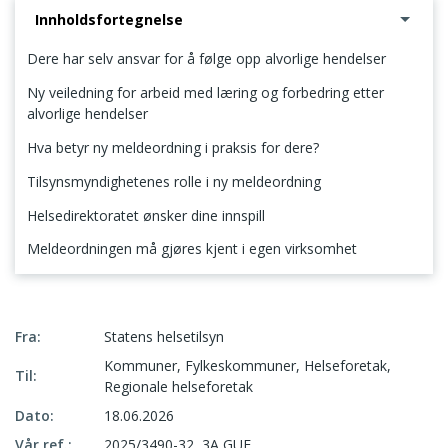
Innholdsfortegnelse
Dere har selv ansvar for å følge opp alvorlige hendelser
Ny veiledning for arbeid med læring og forbedring etter
alvorlige hendelser
Hva betyr ny meldeordning i praksis for dere?
Tilsynsmyndighetenes rolle i ny meldeordning
Helsedirektoratet ønsker dine innspill
Meldeordningen må gjøres kjent i egen virksomhet
Dere har selv ansvar for å følge opp alvorlige hendelser
Fra:
Statens helsetilsyn
Kommuner, Fylkeskommuner, Helseforetak,
Til:
Regionale helseforetak
Dato:
18.06.2026
Vår ref.:
2025/3490-32, 3A GUF