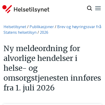
Vis søkef
Nav
Luk
Du er her:
Helsetilsynet
Publikasjoner
Brev og høyringssvar frå
Statens helsetilsyn
2026
Ny meldeordning for
alvorlige hendelser i
helse- og
omsorgstjenesten innføres
fra 1. juli 2026