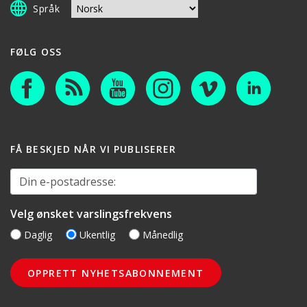
Språk
FØLG OSS
FÅ BESKJED NÅR VI PUBLISERER
Din e-postadresse:
Velg ønsket varslingsfrekvens
Daglig
Ukentlig
Månedlig