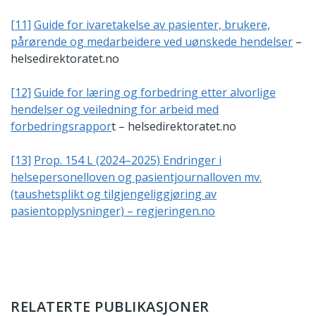
[11]
Guide for ivaretakelse av pasienter, brukere,
pårørende og medarbeidere ved uønskede hendelser
–
helsedirektoratet.no
[12]
Guide for læring og forbedring etter alvorlige
hendelser og veiledning for arbeid med
forbedringsrappor
t – helsedirektoratet.no
[13]
Prop. 154 L (2024–2025) Endringer i
helsepersonelloven og pasientjournalloven mv.
(taushetsplikt og tilgjengeliggjøring av
pasientopplysninger) – regjeringen.no
RELATERTE PUBLIKASJONER