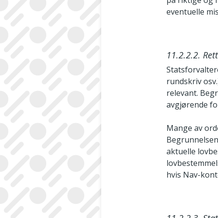
på riktige og 
eventuelle mis
11.2.2.2. Ret
Statsforvalter
rundskriv osv.
relevant. Beg
avgjørende fo
Mange av orde
Begrunnelsen 
aktuelle lovb
lovbestemmels
hvis Nav-­kont