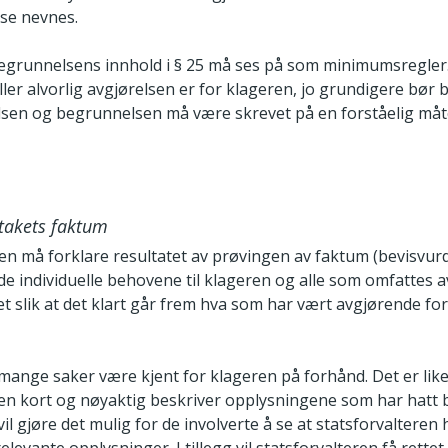
se nevnes.
grunnelsens innhold i § 25 må ses på som minimumsregler.
ller alvorlig avgjørelsen er for klageren, jo grundigere bør
lsen og begrunnelsen må være skrevet på en forståelig måt
dtakets faktum
ren må forklare resultatet av prøvingen av faktum (bevisvur
e individuelle behovene til klageren og alle som omfattes a
t slik at det klart går frem hva som har vært avgjørende fo
.
 mange saker være kjent for klageren på forhånd. Det er likev
ren kort og nøyaktig beskriver opplysningene som har hatt 
vil gjøre det mulig for de involverte å se at statsforvalteren 