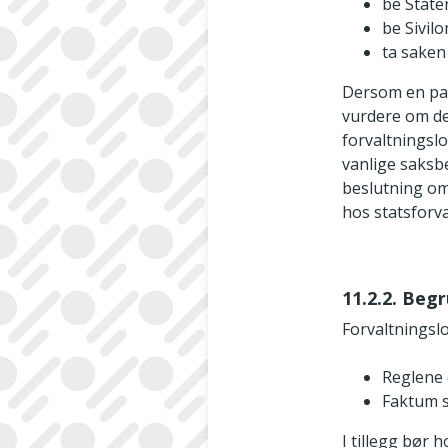
be State
be Sivil
ta saken
Dersom en par
vurdere om de
forvaltningslo
vanlige saksb
beslutning om
hos statsforva
11.2.2. Beg
Forvaltningsl
Reglene 
Faktum s
I tillegg bør