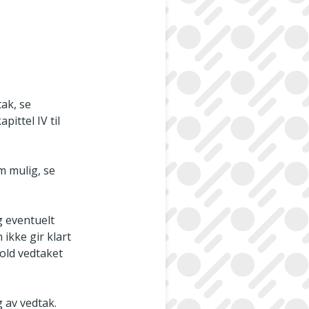
tak, se
ittel IV til
om mulig, se
g eventuelt
ikke gir klart
hold vedtaket
 av vedtak.