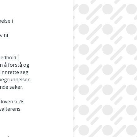
else i
 til
medhold i
n å forstå og
 innrette seg
n begrunnelsen
nde saker.
loven § 28.
rvalterens