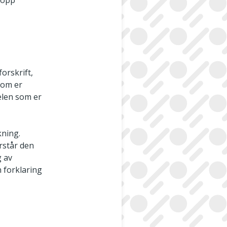
t opp
orskrift,
 som er
elen som er
kning.
rstår den
g av
 forklaring