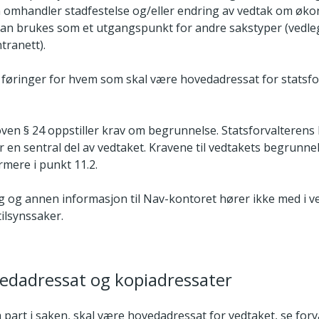
 omhandler stadfestelse og/eller endring av vedtak om øk
an brukes som et utgangspunkt for andre sakstyper (vedle
ntranett).
r føringer for hvem som skal være hovedadressat for statsf
oven § 24 oppstiller krav om begrunnelse. Statsforvalteren
r en sentral del av vedtaket. Kravene til vedtakets begrunne
mere i punkt 11.2.
g og annen informasjon til Nav­-kontoret hører ikke med i v
tilsynssaker.
edadressat og kopiadressater
 part i saken, skal være hovedadressat for vedtaket, se for