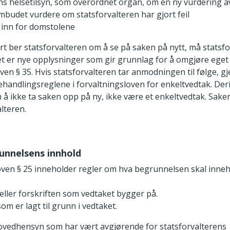
ns helsetilsyn, som overordnet organ, om en ny vurdering a
ombudet vurdere om statsforvalteren har gjort feil
 inn for domstolene
t ber statsforvalteren om å se på saken på nytt, må statsf
t er nye opplysninger som gir grunnlag for å omgjøre eget 
ven § 35. Hvis statsforvalteren tar anmodningen til følge, gj
ehandlingsreglene i forvaltningsloven for enkeltvedtak. Deri
 å ikke ta saken opp på ny, ikke være et enkeltvedtak. Sake
lteren.
runnelsens innhold
oven § 25 inneholder regler om hva begrunnelsen skal inneh
eller forskriften som vedtaket bygger på.
om er lagt til grunn i vedtaket.
 hovedhensyn som har vært avgjørende for statsforvalterens