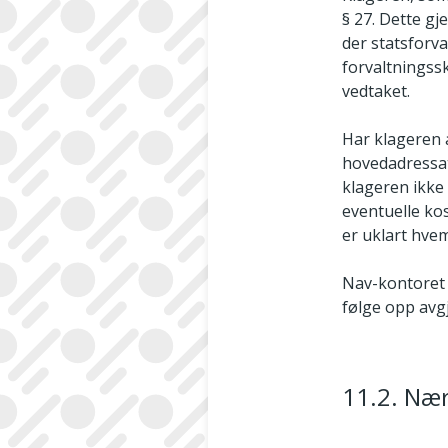
§ 27. Dette g
der statsforv
forvaltningss
vedtaket.
Har klageren 
hovedadressat 
klageren ikke
eventuelle ko
er uklart hvem
Nav-­kontoret 
følge opp avg
11.2. Næ