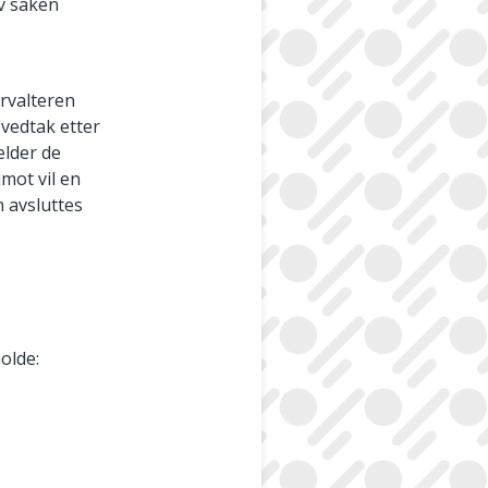
v saken
orvalteren
vedtak etter
elder de
mot vil en
n avsluttes
olde: