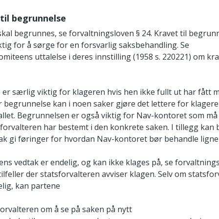
 til begrunnelse
kal begrunnes, se forvaltningsloven § 24. Kravet til begrunn
ktig for å sørge for en forsvarlig saksbehandling. Se
miteens uttalelse i deres innstilling (1958 s. 220­221) om krav
r særlig viktig for klageren hvis hen ikke fullt ut har fått 
r begrunnelse kan i noen saker gjøre det lettere for klagere
allet. Begrunnelsen er også viktig for Nav-­kontoret som må
sforvalteren har bestemt i den konkrete saken. I tillegg ka
sak gi føringer for hvordan Nav-kontoret bør behandle ligne
ens vedtak er endelig, og kan ikke klages på, se forvaltnings
ilfeller der statsforvalteren avviser klagen. Selv om statsfo
elig, kan partene
forvalteren om å se på saken på nytt