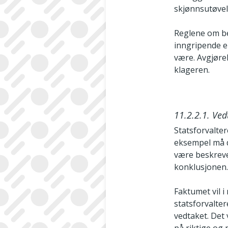
skjønnsutøvel
Reglene om be
inngripende e
være. Avgjøre
klageren.
11.2.2.1. Ve
Statsforvalte
eksempel må d
være beskreve
konklusjonen
Faktumet vil i
statsforvalte
vedtaket. Det 