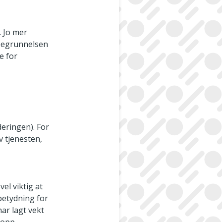
 Jo mer
 begrunnelsen
e for
deringen). For
v tjenesten,
r
el viktig at
betydning for
har lagt vekt