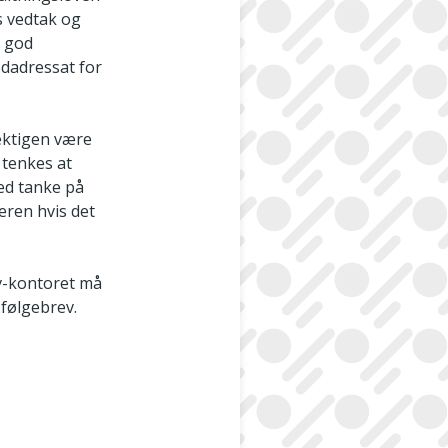
s vedtak og
d god
edadressat for
mektigen være
 tenkes at
ed tanke på
eren hvis det
v­-kontoret må
 følgebrev.