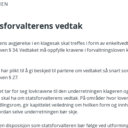
IEN
tsforvalterens vedtak
ens avgjørelse i en klagesak skal treffes i form av enkeltved
ven § 34. Vedtaket må oppfylle kravene i forvaltningsloven kap
har plikt til å gi beskjed til partene om vedtaket så snart s
ven § 27.
et tar for seg lovkravene til den underretningen klageren o
 skal ha om statsforvalterens vedtak. På områder hvor loven 
dlingsrom, gir kapittelet veiledning om hvilken form og inn
ordan selve underretningen bør skje.
 en disposisjon som statsforvalteren bør følge ved utforming