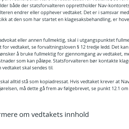
jelder både der statsforvalteren opprettholder Nav-kontoret
alteren endrer eller opphever vedtaket. Det er i samsvar me
kikk at den som har startet en klagesaksbehandling, er hov
advokat eller annen fullmektig, skal i utgangspunktet full
for vedtaket, se forvaltningsloven § 12 tredje ledd. Det kan
 ønsker å bruke fullmektig for gjennomgang av vedtaket, m
stnader som kan påløpe. Statsforvalteren bør kontakte klag
 vedtaket skal sendes til.
skal alltid stå som kopiadressat. Hvis vedtaket krever at Na
jørelsen, må dette gå frem av følgebrevet, se punkt 12.1 om
rmere om vedtakets innhold