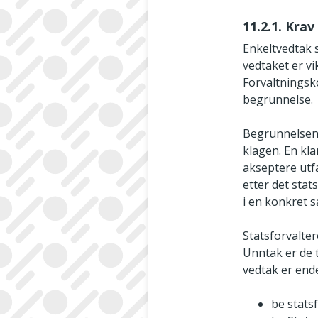
11.2.1. Krav
Enkeltvedtak s
vedtaket er vi
Forvaltningsko
begrunnelse.
Begrunnelsen e
klagen. En kla
akseptere utf
etter det stat
i en konkret 
Statsforvalter
Unntak er de t
vedtak er end
be stats