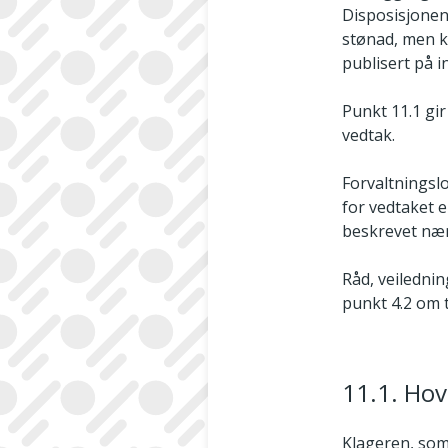
Disposisjonen
stønad, men k
publisert på i
Punkt 11.1 gi
vedtak.
Forvaltningsl
for vedtaket e
beskrevet nær
Råd, veilednin
punkt 4.2 om 
11.1. Hov
Klageren, som