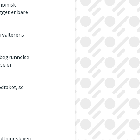
onomisk
gget er bare
orvalterens
s begrunnelse
lse er
edtaket, se
valtningsloven