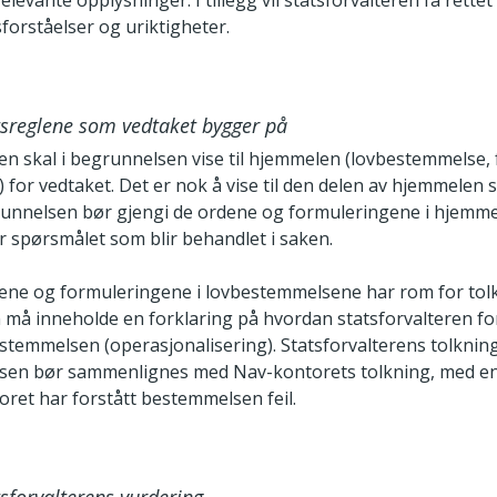
relevante opplysninger. I tillegg vil statsforvalteren få rette
forståelser og uriktigheter.
tsreglene som vedtaket bygger på
en skal i begrunnelsen vise til hjemmelen (lovbestemmelse, f
) for vedtaket. Det er nok å vise til den delen av hjemmelen
runnelsen bør gjengi de ordene og formuleringene i hjemm
r spørsmålet som blir behandlet i saken.
ne og formuleringene i lovbestemmelsene har rom for tol
må inneholde en forklaring på hvordan statsforvalteren fo
estemmelsen (operasjonalisering). Statsforvalterens tolknin
en bør sammenlignes med Nav­-kontorets tolkning, med en
oret har forstått bestemmelsen feil.