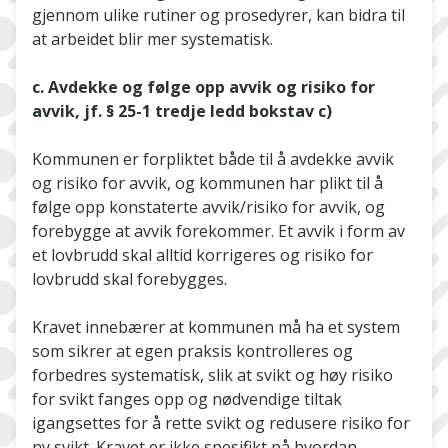
gjennom ulike rutiner og prosedyrer, kan bidra til
at arbeidet blir mer systematisk.
c. Avdekke og følge opp avvik og risiko for
avvik, jf. § 25-1 tredje ledd bokstav c)
Kommunen er forpliktet både til å avdekke avvik
og risiko for avvik, og kommunen har plikt til å
følge opp konstaterte avvik/risiko for avvik, og
forebygge at avvik forekommer. Et avvik i form av
et lovbrudd skal alltid korrigeres og risiko for
lovbrudd skal forebygges.
Kravet innebærer at kommunen må ha et system
som sikrer at egen praksis kontrolleres og
forbedres systematisk, slik at svikt og høy risiko
for svikt fanges opp og nødvendige tiltak
igangsettes for å rette svikt og redusere risiko for
ny svikt. Kravet er ikke spesifikt på hvordan