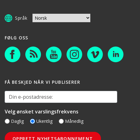
Språk
FØLG OSS
FÅ BESKJED NÅR VI PUBLISERER
Din e-postadresse:
Velg ønsket varslingsfrekvens
Daglig
Ukentlig
Månedlig