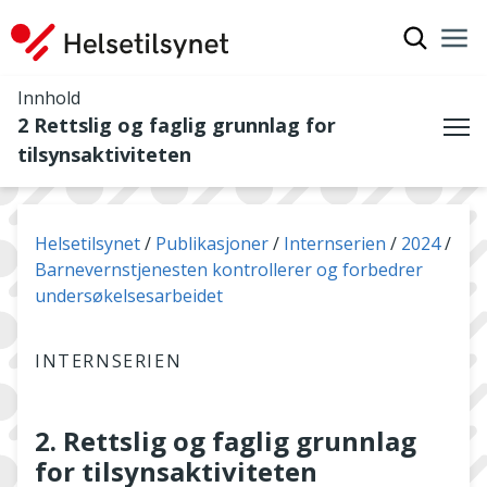
Vis søkef
Nav
Luk
Innhold
2 Rettslig og faglig grunnlag for
Me
tilsynsaktiviteten
Du er her:
Helsetilsynet
Publikasjoner
Internserien
2024
Barnevernstjenesten kontrollerer og forbedrer
undersøkelsesarbeidet
INTERNSERIEN
2. Rettslig og faglig grunnlag
for tilsynsaktiviteten