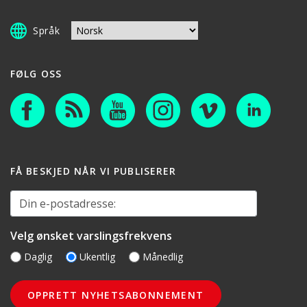
Språk
FØLG OSS
FÅ BESKJED NÅR VI PUBLISERER
Din e-postadresse:
Velg ønsket varslingsfrekvens
Daglig
Ukentlig
Månedlig