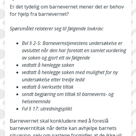
Er det tydelig om barnevernet mener det er behov
for hjelp fra barnevernet?
Spørsmålet relaterer seg til følgende lovkrav:
Bvl § 2-5: Barnevernstjenestens undersøkelse er
avsluttet når den har foretatt en samlet vurdering
av saken og gjort ett av følgende
vedtatt å henlegge saken
vedtatt å henlegge saken med mulighet for ny
undersøkelse etter tredje ledd
vedtatt å iverksette tiltak
sendt begjæring om tiltak til barneverns- og
helsenemnda
Fvl § 17: utredningsplikt
Barnevernet skal konkludere med å foreslå
barneverntiltak når dette kan avhjelpe barnets
situasjon, selv om partene formidler at de ikke vil