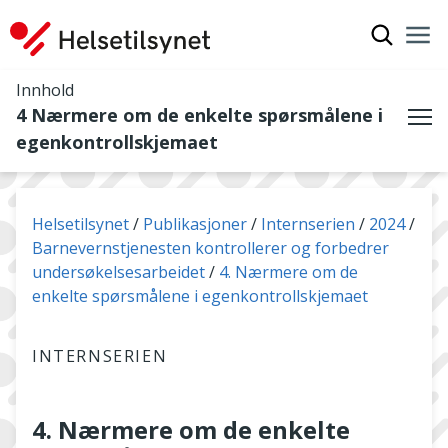
Vis søkef
Nav
Luk
Innhold
4 Nærmere om de enkelte spørsmålene i
Me
egenkontrollskjemaet
Du er her:
Helsetilsynet
Publikasjoner
Internserien
2024
Barnevernstjenesten kontrollerer og forbedrer
undersøkelsesarbeidet
4. Nærmere om de
enkelte spørsmålene i egenkontrollskjemaet
INTERNSERIEN
4. Nærmere om de enkelte