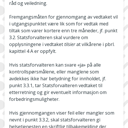
råd og veiledning.
Fremgangsmåten for gjennomgang av vedtaket vil
i utgangspunktet være lik som for vedtak med
tiltak som varer kortere enn tre måneder, jf. punkt
3.2. Statsforvalteren skal vurdere om
opplysningene i vedtaket
tilsier
at vilkårene i pbrl.
kapittel 4 A er oppfylt.
Hvis statsforvalteren kan svare «ja» på alle
kontrollspørsmålene, eller manglene som
avdekkes ikke har betydning for innholdet, jf.
punkt 3.3.1, tar Statsforvalteren vedtaket til
etterretning og gir eventuelt informasjon om
forbedringsmuligheter.
Hvis gjennomgangen viser feil eller mangler som
nevnt i punkt 3.3.2, skal statsforvalteren gi
helsetjenesten en skriftlig tilbakemelding der