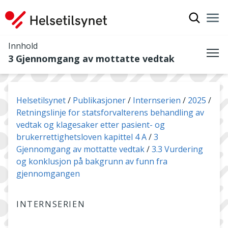
Vis søkef
Nav
Luk
Innhold
3 Gjennomgang av mottatte vedtak
Me
Du er her:
Helsetilsynet
Publikasjoner
Internserien
2025
Retningslinje for statsforvalterens behandling av
vedtak og klagesaker etter pasient- og
brukerrettighetsloven kapittel 4 A
3
Gjennomgang av mottatte vedtak
3.3 Vurdering
og konklusjon på bakgrunn av funn fra
gjennomgangen
INTERNSERIEN