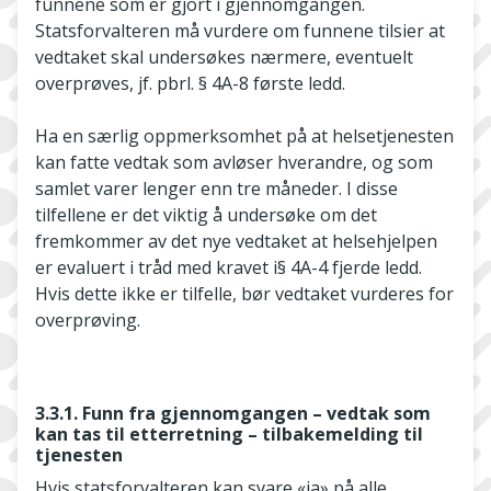
funnene som er gjort i gjennomgangen.
Statsforvalteren må vurdere om funnene tilsier at
vedtaket skal undersøkes nærmere, eventuelt
overprøves, jf. pbrl. § 4A-8 første ledd.
Ha en særlig oppmerksomhet på at helsetjenesten
kan fatte vedtak som avløser hverandre, og som
samlet varer lenger enn tre måneder. I disse
tilfellene er det viktig å undersøke om det
fremkommer av det nye vedtaket at helsehjelpen
er evaluert i tråd med kravet i§ 4A-4 fjerde ledd.
Hvis dette ikke er tilfelle, bør vedtaket vurderes for
overprøving.
3.3.1. Funn fra gjennomgangen – vedtak som
kan tas til etterretning – tilbakemelding til
tjenesten
Hvis statsforvalteren kan svare «ja» på alle