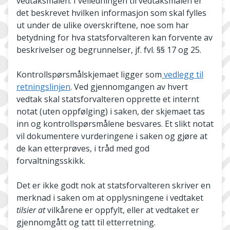
vedtaksmalen. I veiledningen til vedtaksmalen er
det beskrevet hvilken informasjon som skal fylles
ut under de ulike overskriftene, noe som har
betydning for hva statsforvalteren kan forvente av
beskrivelser og begrunnelser, jf. fvl. §§ 17 og 25.
Kontrollspørsmålskjemaet ligger som
vedlegg til
retningslinjen
. Ved gjennomgangen av hvert
vedtak skal statsforvalteren opprette et internt
notat (uten oppfølging) i saken, der skjemaet tas
inn og kontrollspørsmålene besvares. Et slikt notat
vil dokumentere vurderingene i saken og gjøre at
de kan etterprøves, i tråd med god
forvaltningsskikk.
Det er ikke godt nok at statsforvalteren skriver en
merknad i saken om at opplysningene i vedtaket
tilsier at
vilkårene er oppfylt, eller at vedtaket er
gjennomgått og tatt til etterretning.