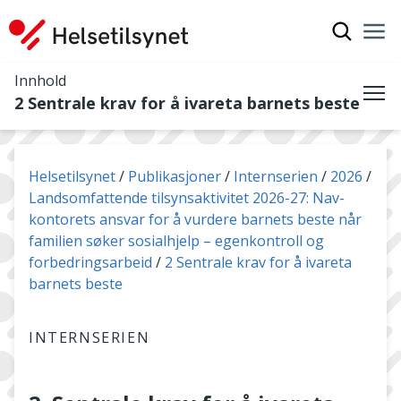
Vis søkef
Nav
Luk
Innhold
2 Sentrale krav for å ivareta barnets beste
Me
Du er her:
Helsetilsynet
Publikasjoner
Internserien
2026
Landsomfattende tilsynsaktivitet 2026-27: Nav-
kontorets ansvar for å vurdere barnets beste når
familien søker sosialhjelp – egenkontroll og
forbedringsarbeid
2 Sentrale krav for å ivareta
barnets beste
INTERNSERIEN