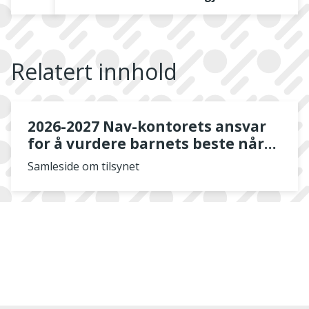
Relatert innhold
2026-2027 Nav-kontorets ansvar
for å vurdere barnets beste når
familien søker sosialhjelp
Samleside om tilsynet