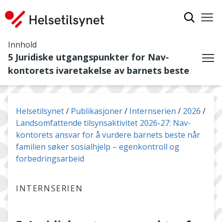
Vis søkef
Nav
Luk
Innhold
5 Juridiske utgangspunkter for Nav-
Me
kontorets ivaretakelse av barnets beste
Du er her:
Helsetilsynet
Publikasjoner
Internserien
2026
Landsomfattende tilsynsaktivitet 2026-27: Nav-
kontorets ansvar for å vurdere barnets beste når
familien søker sosialhjelp – egenkontroll og
forbedringsarbeid
INTERNSERIEN