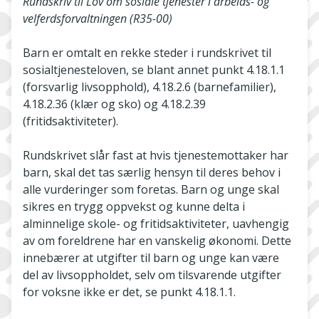
Rundskriv til Lov om sosiale tjenester i arbeids- og
velferdsforvaltningen (R35-00)
Barn er omtalt en rekke steder i rundskrivet til
sosialtjenesteloven, se blant annet punkt 4.18.1.1
(forsvarlig livsopphold), 4.18.2.6 (barnefamilier),
4.18.2.36 (klær og sko) og 4.18.2.39
(fritidsaktiviteter).
Rundskrivet slår fast at hvis tjenestemottaker har
barn, skal det tas særlig hensyn til deres behov i
alle vurderinger som foretas. Barn og unge skal
sikres en trygg oppvekst og kunne delta i
alminnelige skole- og fritidsaktiviteter, uavhengig
av om foreldrene har en vanskelig økonomi. Dette
innebærer at utgifter til barn og unge kan være
del av livsoppholdet, selv om tilsvarende utgifter
for voksne ikke er det, se punkt 4.18.1.1.