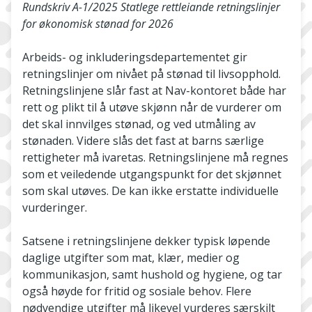
Rundskriv A-1/2025 Statlege rettleiande retningslinjer
for økonomisk stønad for 2026
Arbeids- og inkluderingsdepartementet gir
retningslinjer om nivået på stønad til livsopphold.
Retningslinjene slår fast at Nav-kontoret både har
rett og plikt til å utøve skjønn når de vurderer om
det skal innvilges stønad, og ved utmåling av
stønaden. Videre slås det fast at barns særlige
rettigheter må ivaretas. Retningslinjene må regnes
som et veiledende utgangspunkt for det skjønnet
som skal utøves. De kan ikke erstatte individuelle
vurderinger.
Satsene i retningslinjene dekker typisk løpende
daglige utgifter som mat, klær, medier og
kommunikasjon, samt hushold og hygiene, og tar
også høyde for fritid og sosiale behov. Flere
nødvendige utgifter må likevel vurderes særskilt