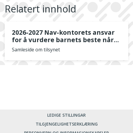
Relatert innhold
2026-2027 Nav-kontorets ansvar
for å vurdere barnets beste når
familien søker sosialhjelp
Samleside om tilsynet
LEDIGE STILLINGAR
TILGJENGELIGHETSERKLÆRING
PERSONVERN OG INFORMASJONSKAPSLER