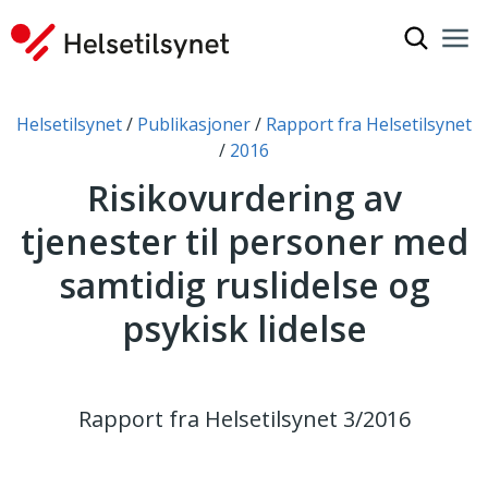
Vis søkef
Nav
Luk
Du er her:
Helsetilsynet
Publikasjoner
Rapport fra Helsetilsynet
2016
Risikovurdering av
tjenester til personer med
samtidig ruslidelse og
psykisk lidelse
Rapport fra Helsetilsynet 3/2016