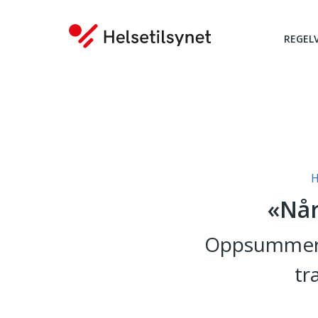
REGEL
Du er her:
H
«Når
Oppsummerin
tr