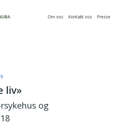
NUBA
Om oss
Kontakt oss
Presse
19
 liv»
orsykehus og
018