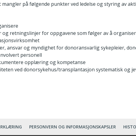
 mangler på følgende punkter ved ledelse og styring av aktiv
ganisere
r og retningslinjer for oppgavene som følger av å organis
tasjonsvirksomhet
r, ansvar og myndighet for donoransvarlig sykepleier, don
involvert personell
okumentere opplæring og kompetanse
iteten ved donorsykehus/transplantasjon systematisk og je
ERKLÆRING
PERSONVERN OG INFORMASJONSKAPSLER
HISTO