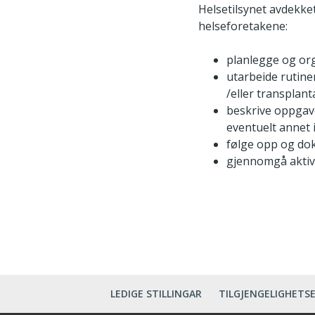
Helsetilsynet avdekket
helseforetakene:
planlegge og or
utarbeide rutine
/eller transplan
beskrive oppgave
eventuelt annet 
følge opp og d
gjennomgå aktiv
LEDIGE STILLINGAR
TILGJENGELIGHETS