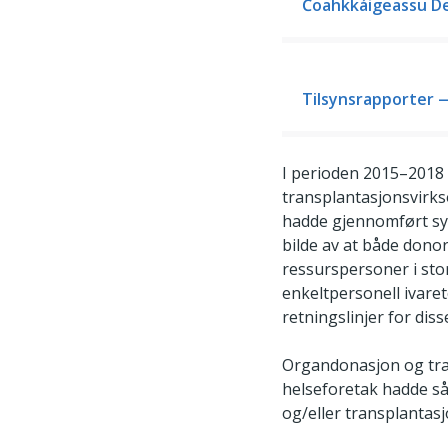
Čoahkkáigeassu D
Tilsynsrapporter 
I perioden 2015–2018 
transplantasjonsvirks
hadde gjennomført sys
bilde av at både dono
ressurspersoner i stor
enkeltpersonell ivare
retningslinjer for dis
Organdonasjon og tran
helseforetak hadde så
og/eller transplantasj