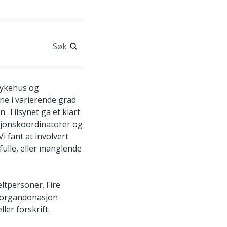
Søk
sykehus og
ne i varierende grad
 Tilsynet ga et klart
asjonskoordinatorer og
i fant at involvert
ulle, eller manglende
ltpersoner. Fire
d organdonasjon
ler forskrift.