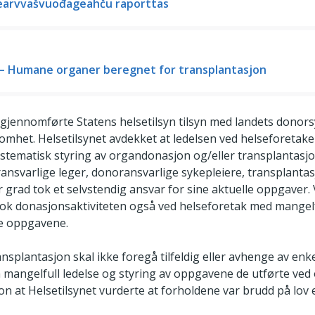
earvvašvuođageahču raporttas
— Humane organer beregnet for transplantasjon
gjennomførte Statens helsetilsyn tilsyn med landets donor
omhet. Helsetilsynet avdekket at ledelsen ved helseforetake
tematisk styring av organdonasjon og/eller transplantasjon.
ransvarlige leger, donoransvarlige sykepleiere, transplant
 grad tok et selvstendig ansvar for sine aktuelle oppgaver. V
tok donasjonsaktiviteten også ved helseforetak med mangelf
se oppgavene.
splantasjon skal ikke foregå tilfeldig eller avhenge av enke
 mangelfull ledelse og styring av oppgavene de utførte ve
on at Helsetilsynet vurderte at forholdene var brudd på lov el