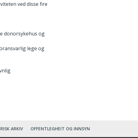
iteten ved disse fire
ere donorsykehus og
oransvarlig lege og
vnlig
RISK ARKIV
OFFENTLEGHEIT OG INNSYN