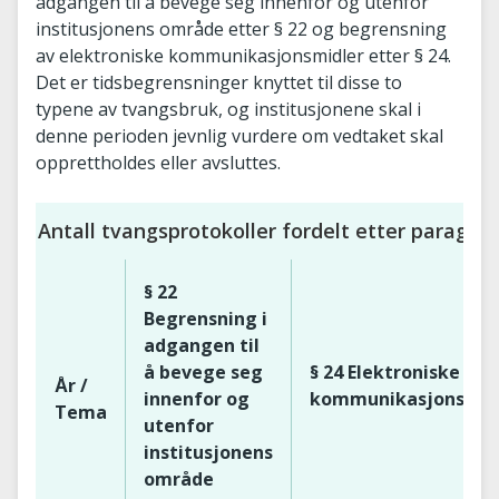
adgangen til å bevege seg innenfor og utenfor
institusjonens område etter § 22 og begrensning
av elektroniske kommunikasjonsmidler etter § 24.
Det er tidsbegrensninger knyttet til disse to
typene av tvangsbruk, og institusjonene skal i
denne perioden jevnlig vurdere om vedtaket skal
opprettholdes eller avsluttes.
Antall tvangsprotokoller fordelt etter paragraf
§ 22
Begrensning i
adgangen til
å bevege seg
§ 24 Elektroniske
År /
innenfor og
kommunikasjonsmid
Tema
utenfor
institusjonens
område