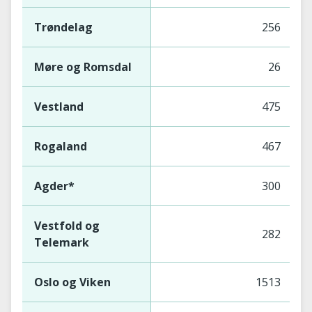
Trøndelag
256
Møre og Romsdal
26
Vestland
475
Rogaland
467
Agder*
300
Vestfold og
282
Telemark
Oslo og Viken
1513