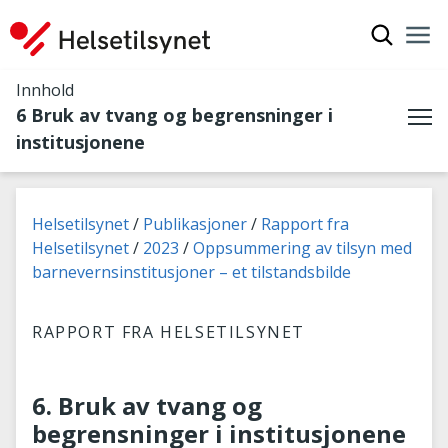
Vis søkef
Nav
Luk
Innhold
6 Bruk av tvang og begrensninger i
Me
institusjonene
Du er her:
Helsetilsynet
Publikasjoner
Rapport fra
Helsetilsynet
2023
Oppsummering av tilsyn med
barnevernsinstitusjoner – et tilstandsbilde
RAPPORT FRA HELSETILSYNET
6. Bruk av tvang og
begrensninger i institusjonene