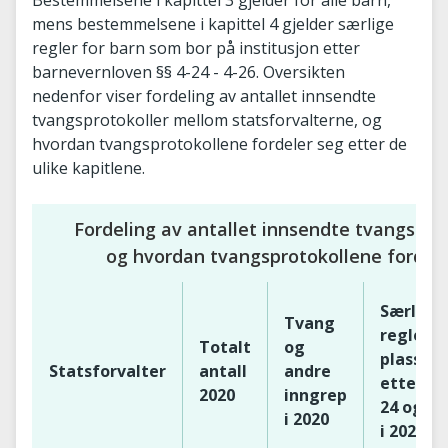
mens bestemmelsene i kapittel 4 gjelder særlige
regler for barn som bor på institusjon etter
barnevernloven §§ 4-24 - 4-26. Oversikten
nedenfor viser fordeling av antallet innsendte
tvangsprotokoller mellom statsforvalterne, og
hvordan tvangsprotokollene fordeler seg etter de
ulike kapitlene.
Fordeling av antallet innsendte tvangspro
og hvordan tvangsprotokollene fordeler
Særlige
Tvang
regler v
Totalt
og
plasseri
Statsforvalter
antall
andre
etter §§ 
2020
inngrep
24 og 4-
i 2020
i 2020