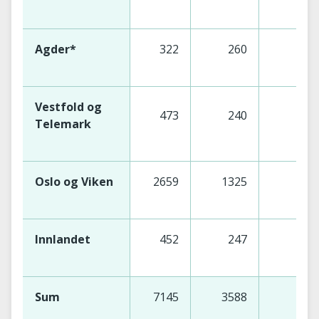
Agder*
322
260
Vestfold og
473
240
2
Telemark
Oslo og Viken
2659
1325
13
Innlandet
452
247
2
Sum
7145
3588
35