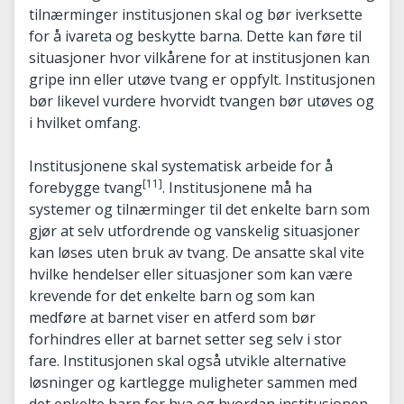
tilnærminger institusjonen skal og bør iverksette
for å ivareta og beskytte barna. Dette kan føre til
situasjoner hvor vilkårene for at institusjonen kan
gripe inn eller utøve tvang er oppfylt. Institusjonen
bør likevel vurdere hvorvidt tvangen bør utøves og
i hvilket omfang.
Institusjonene skal systematisk arbeide for å
[11]
forebygge tvang
. Institusjonene må ha
systemer og tilnærminger til det enkelte barn som
gjør at selv utfordrende og vanskelig situasjoner
kan løses uten bruk av tvang. De ansatte skal vite
hvilke hendelser eller situasjoner som kan være
krevende for det enkelte barn og som kan
medføre at barnet viser en atferd som bør
forhindres eller at barnet setter seg selv i stor
fare. Institusjonen skal også utvikle alternative
løsninger og kartlegge muligheter sammen med
det enkelte barn for hva og hvordan institusjonen