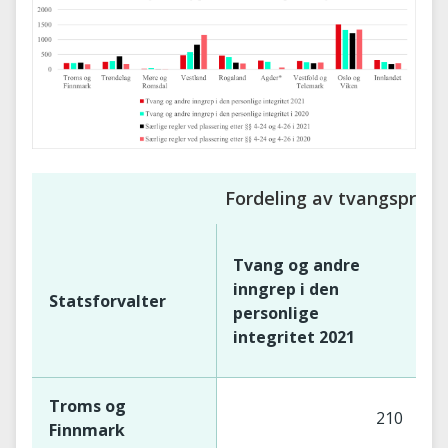
Fordeling av tvangsprotok
Tvang og andre
T
inngrep i den
i
Statsforvalter
personlige
p
integritet 2021
i
Troms og
210
Finnmark