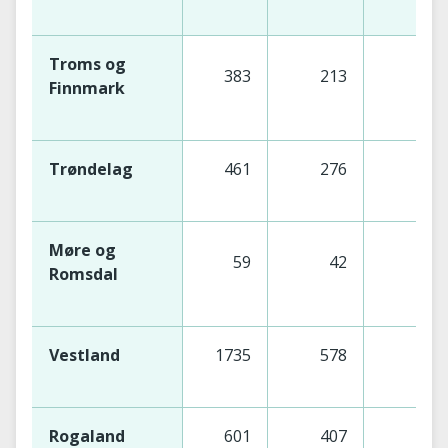
Troms og
383
213
1
Finnmark
Trøndelag
461
276
1
Møre og
59
42
Romsdal
Vestland
1735
578
11
Rogaland
601
407
1