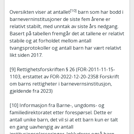
[10]
Oversikten viser at antallet
barn som har bodd i
barneverninstitusjoner de siste fem årene er
relativt stabilt, med unntak av siste års nedgang.
Basert på tabellen fremgår det at tallene er relativt
stabile og at forholdet mellom antall
tvangsprotokoller og antall barn har vært relativt
likt siden 2017.
[9] Rettighetsforskriften § 26 (FOR-2011-11-15-
1103, erstattet av FOR-2022-12-20-2358 Forskrift
om barns rettigheter i barnevernsinstitusjon,
gjeldende fra 2023)
[10] Informasjon fra Barne-, ungdoms- og
familiedirektoratet etter forespørsel. Dette er
antall unike barn, det vil si at ett barn kun er talt
en gang uavhengig av antall
institusjonsplasseringer. Inkluderer også barn