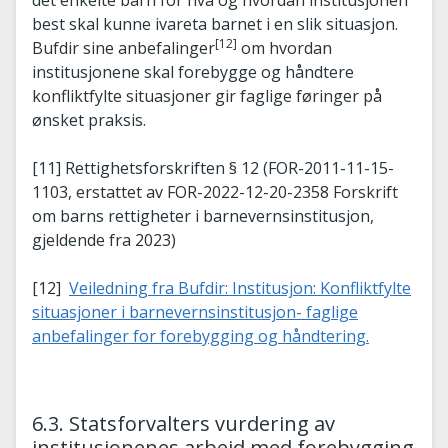
best skal kunne ivareta barnet i en slik situasjon.
[12]
Bufdir sine anbefalinger
om hvordan
institusjonene skal forebygge og håndtere
konfliktfylte situasjoner gir faglige føringer på
ønsket praksis.
[11] Rettighetsforskriften § 12 (FOR-2011-11-15-
1103, erstattet av FOR-2022-12-20-2358 Forskrift
om barns rettigheter i barnevernsinstitusjon,
gjeldende fra 2023)
[12]
Veiledning fra Bufdir: Institusjon: Konfliktfylte
situasjoner i barnevernsinstitusjon- faglige
anbefalinger for forebygging og håndtering.
6.3. Statsforvalters vurdering av
institusjonenes arbeid med forebygging