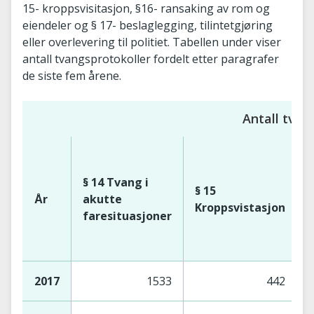
15- kroppsvisitasjon, §16- ransaking av rom og
eiendeler og § 17- beslaglegging, tilintetgjøring
eller overlevering til politiet. Tabellen under viser
antall tvangsprotokoller fordelt etter paragrafer
de siste fem årene.
Antall tvan
§
§ 14 Tvang i
§ 15
År
akutte
Kroppsvistasjon
faresituasjoner
2017
1533
442