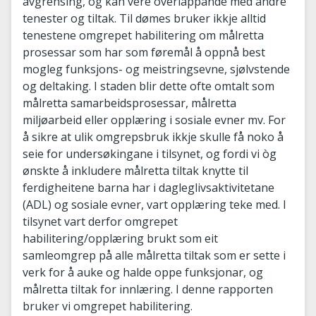
avgrensing, og kan vere overlappande med andre
tenester og tiltak. Til dømes bruker ikkje alltid
tenestene omgrepet habilitering om målretta
prosessar som har som føremål å oppnå best
mogleg funksjons- og meistringsevne, sjølvstende
og deltaking. I staden blir dette ofte omtalt som
målretta samarbeidsprosessar, målretta
miljøarbeid eller opplæring i sosiale evner mv. For
å sikre at ulik omgrepsbruk ikkje skulle få noko å
seie for undersøkingane i tilsynet, og fordi vi òg
ønskte å inkludere målretta tiltak knytte til
ferdigheitene barna har i dagleglivsaktivitetane
(ADL) og sosiale evner, vart opplæring teke med. I
tilsynet vart derfor omgrepet
habilitering/opplæring brukt som eit
samleomgrep på alle målretta tiltak som er sette i
verk for å auke og halde oppe funksjonar, og
målretta tiltak for innlæring. I denne rapporten
bruker vi omgrepet habilitering.