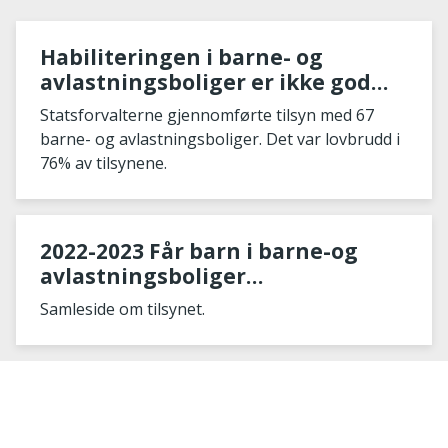
Habiliteringen i barne- og
avlastningsboliger er ikke god
nok
Statsforvalterne gjennomførte tilsyn med 67
barne- og avlastningsboliger. Det var lovbrudd i
76% av tilsynene.
2022-2023 Får barn i barne-og
avlastningsboliger
habilitering/opplæring i samsvar
Samleside om tilsynet.
med sine behov?