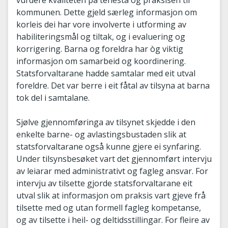
vurdere kvaliteten på tenesta og praksisen til
kommunen. Dette gjeld særleg informasjon om
korleis dei har vore involverte i utforming av
habiliteringsmål og tiltak, og i evaluering og
korrigering. Barna og foreldra har òg viktig
informasjon om samarbeid og koordinering.
Statsforvaltarane hadde samtalar med eit utval
foreldre. Det var berre i eit fåtal av tilsyna at barna
tok del i samtalane.
Sjølve gjennomføringa av tilsynet skjedde i den
enkelte barne- og avlastingsbustaden slik at
statsforvaltarane også kunne gjere ei synfaring.
Under tilsynsbesøket vart det gjennomført intervju
av leiarar med administrativt og fagleg ansvar. For
intervju av tilsette gjorde statsforvaltarane eit
utval slik at informasjon om praksis vart gjeve frå
tilsette med og utan formell fagleg kompetanse,
og av tilsette i heil- og deltidsstillingar. For fleire av