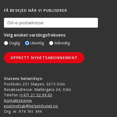
FÅ BESKJED NÅR VI PUBLISERER
Din e-postadresse:
Velg ønsket varslingsfrekvens
Daglig
Ukentlig
Månedlig
Statens helsetilsyn
Postboks 231 Skøyen, 0213 Oslo
Besøksadresse: Møllergata 24, Oslo
Telefon
(+47) 21 52 99 00
Kontaktskjema
postmottak@helsetilsynet.no
Org. nr. 974 761 394