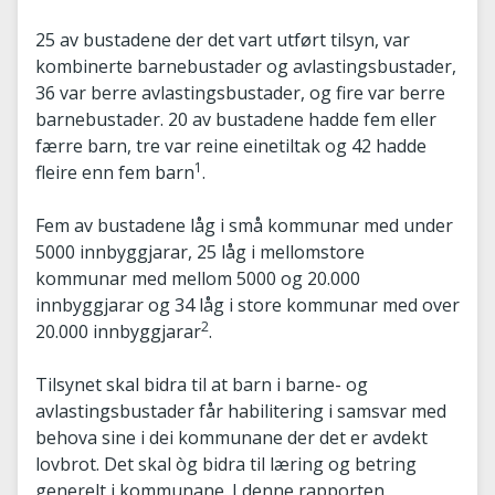
25 av bustadene der det vart utført tilsyn, var
kombinerte barnebustader og avlastingsbustader,
36 var berre avlastingsbustader, og fire var berre
barnebustader. 20 av bustadene hadde fem eller
færre barn, tre var reine einetiltak og 42 hadde
1
fleire enn fem barn
.
Fem av bustadene låg i små kommunar med under
5000 innbyggjarar, 25 låg i mellomstore
kommunar med mellom 5000 og 20.000
innbyggjarar og 34 låg i store kommunar med over
2
20.000 innbyggjarar
.
Tilsynet skal bidra til at barn i barne- og
avlastingsbustader får habilitering i samsvar med
behova sine i dei kommunane der det er avdekt
lovbrot. Det skal òg bidra til læring og betring
generelt i kommunane. I denne rapporten