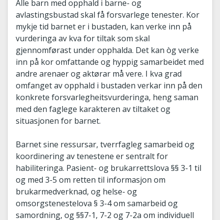
Alle barn med opphald i barne- og
avlastingsbustad skal få forsvarlege tenester. Kor
mykje tid barnet er i bustaden, kan verke inn på
vurderinga av kva for tiltak som skal
gjennomførast under opphalda. Det kan òg verke
inn på kor omfattande og hyppig samarbeidet med
andre arenaer og aktørar må vere. I kva grad
omfanget av opphald i bustaden verkar inn på den
konkrete forsvarlegheitsvurderinga, heng saman
med den faglege karakteren av tiltaket og
situasjonen for barnet.
Barnet sine ressursar, tverrfagleg samarbeid og
koordinering av tenestene er sentralt for
habiliteringa. Pasient- og brukarrettslova §§ 3-1 til
og med 3-5 om retten til informasjon om
brukarmedverknad, og helse- og
omsorgstenestelova § 3-4 om samarbeid og
samordning, og §§7-1, 7-2 og 7-2a om individuell