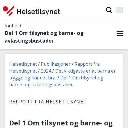
Vis søkef
Nav
Luk
Innhold
Del 1 Om tilsynet og barne- og
Me
avlastingsbustader
Du er her:
Helsetilsynet
Publikasjoner
Rapport fra
Helsetilsynet
2024
Det viktigaste er at barna er
trygge og har det bra.
Del 1 Om tilsynet og
barne- og avlastingsbustader
RAPPORT FRA HELSETILSYNET
Del 1 Om tilsynet og barne- og