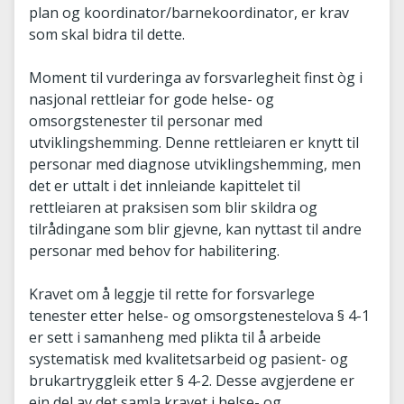
plan og koordinator/barnekoordinator, er krav
som skal bidra til dette.
Moment til vurderinga av forsvarlegheit finst òg i
nasjonal rettleiar for gode helse- og
omsorgstenester til personar med
utviklingshemming. Denne rettleiaren er knytt til
personar med diagnose utviklingshemming, men
det er uttalt i det innleiande kapittelet til
rettleiaren at praksisen som blir skildra og
tilrådingane som blir gjevne, kan nyttast til andre
personar med behov for habilitering.
Kravet om å leggje til rette for forsvarlege
tenester etter helse- og omsorgstenestelova § 4-1
er sett i samanheng med plikta til å arbeide
systematisk med kvalitetsarbeid og pasient- og
brukartryggleik etter § 4-2. Desse avgjerdene er
ein del av det samla kravet i helse- og