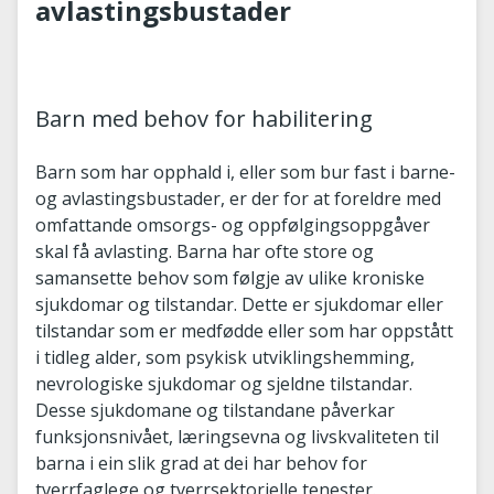
avlastingsbustader
Barn med behov for habilitering
Barn som har opphald i, eller som bur fast i barne-
og avlastingsbustader, er der for at foreldre med
omfattande omsorgs- og oppfølgingsoppgåver
skal få avlasting. Barna har ofte store og
samansette behov som følgje av ulike kroniske
sjukdomar og tilstandar. Dette er sjukdomar eller
tilstandar som er medfødde eller som har oppstått
i tidleg alder, som psykisk utviklingshemming,
nevrologiske sjukdomar og sjeldne tilstandar.
Desse sjukdomane og tilstandane påverkar
funksjonsnivået, læringsevna og livskvaliteten til
barna i ein slik grad at dei har behov for
tverrfaglege og tverrsektorielle tenester.