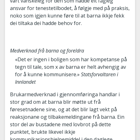
vart vanskeleg for den som hadde eit fagleg
ansvar for tenestetilbodet, å følgje med på praksis,
noko som igjen kunne føre til at barna ikkje fekk
dei tiltaka dei hadde behov for.
Medverknad frå barna og foreldra
«Det er ingen i boligen som har kompetanse på
tegn til tale, som x av barna er helt avhengig av
for å kunne kommunisere.»
Statsforvaltaren i
Innlandet
Brukarmedverknad i gjennomføringa handlar i
stor grad om at barna blir møtte ut frå
føresetnadene sine, og at det blir lagt vekt på
reaksjonane og tilbakemeldingane frå barna. Ein
stor del av bustadene med lovbrot på dette
punktet, brukte likevel ikkje
kommunikasjonshjelpemiddel i den daglege