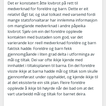
Det er konstatert åtte lovbrot på rett til
medverknad for foreldre og barn. Dette er eit
relativt lågt tal, og skal tolkast med varsemd fordi
mange statsforvaltarar har innlemma informasjon
om manglande medverknad i andre påpeika
lovbrot. Sjølv om ein del foreldre opplevde
kontakten med bustaden som god, var det
varierande kor reell medverknad foreldre og barn
faktisk hadde. Foreldre og barn fekk
gjennomgåande i liten grad delta i utforminga av
mål og tiltak. Dei var ofte ikkje kjende med
innhaldet i tiltaksplanen til barna. Ein del foreldre
visste ikkje at barna hadde mål og tiltak som skulle
gjennomførast under opphaldet, og kjende ikkje til
at det eksisterte ein slik plan. Fleire foreldre
opplevde å ikkje bli høyrde når dei bad om at det
vart utarbeidd mål og tiltak for barnet deira.