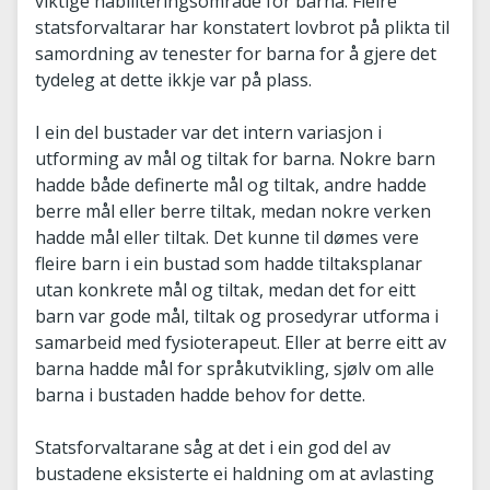
viktige habiliteringsområde for barna. Fleire
statsforvaltarar har konstatert lovbrot på plikta til
samordning av tenester for barna for å gjere det
tydeleg at dette ikkje var på plass.
I ein del bustader var det intern variasjon i
utforming av mål og tiltak for barna. Nokre barn
hadde både definerte mål og tiltak, andre hadde
berre mål eller berre tiltak, medan nokre verken
hadde mål eller tiltak. Det kunne til dømes vere
fleire barn i ein bustad som hadde tiltaksplanar
utan konkrete mål og tiltak, medan det for eitt
barn var gode mål, tiltak og prosedyrar utforma i
samarbeid med fysioterapeut. Eller at berre eitt av
barna hadde mål for språkutvikling, sjølv om alle
barna i bustaden hadde behov for dette.
Statsforvaltarane såg at det i ein god del av
bustadene eksisterte ei haldning om at avlasting