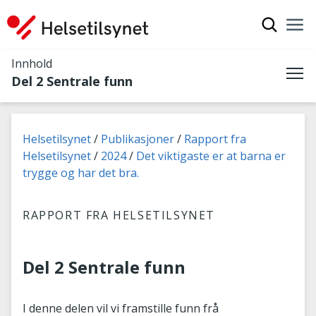
Vis søkef
Nav
Luk
Innhold
Del 2 Sentrale funn
Me
Du er her:
Helsetilsynet
Publikasjoner
Rapport fra
Helsetilsynet
2024
Det viktigaste er at barna er
trygge og har det bra.
RAPPORT FRA HELSETILSYNET
Del 2 Sentrale funn
I denne delen vil vi framstille funn frå