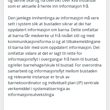
og denne skal òg ha oversikt over kva instansar
som er aktuelle å hente inn informasjon frå.
Den jamlege innhentinga av informasjon må vere
sett i system slik at bustaden sikrar at dei har
oppdatert informasjon om barna. Dette omfattar
at barna får medverke ut frå nivået sitt og med
kommunikasjonsforma si og at tilbakemeldingane
til barna blir med som oppdatert informasjon. Det
omfattar vidare at det er lagt til rette for
informasjonsflyt i overgangar frå heim til bustad,
og/eller barnehage/skule til bustad. For overordna
samarbeid og informasjonsflyt mellom bustaden
og relevante instansar er bruk av
barnekoordinator og individuell plan (IP) sentrale
verkemiddel i systematiseringa av
informasjonsutvekslinga.