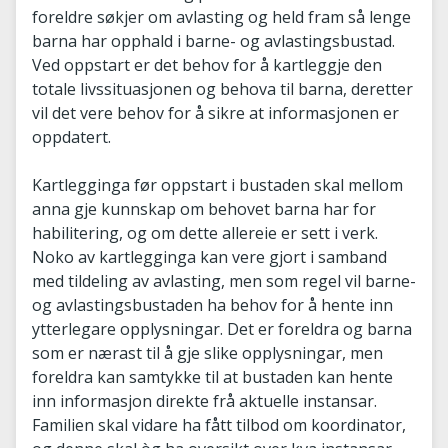
foreldre søkjer om avlasting og held fram så lenge
barna har opphald i barne- og avlastingsbustad.
Ved oppstart er det behov for å kartleggje den
totale livssituasjonen og behova til barna, deretter
vil det vere behov for å sikre at informasjonen er
oppdatert.
Kartlegginga før oppstart i bustaden skal mellom
anna gje kunnskap om behovet barna har for
habilitering, og om dette allereie er sett i verk.
Noko av kartlegginga kan vere gjort i samband
med tildeling av avlasting, men som regel vil barne-
og avlastingsbustaden ha behov for å hente inn
ytterlegare opplysningar. Det er foreldra og barna
som er nærast til å gje slike opplysningar, men
foreldra kan samtykke til at bustaden kan hente
inn informasjon direkte frå aktuelle instansar.
Familien skal vidare ha fått tilbod om koordinator,