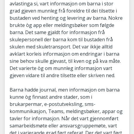
avlastinga si, vart informasjon om barna i stor
grad gjeven munnleg frå foreldre til dei tilsette i
bustaden ved henting og levering av barna. Nokre
brukte òg app eller meldingsbøker som følgde
barna. Det same gjaldt for informasjon frå
skulepersonell der barna kom til bustaden frå
skulen med skuletransport. Det var ikkje alltid
avklart korleis informasjon om endringar i barna
sine behov skulle gjevast, til kven og på kva måte.
Det varierte òg om munnleg informasjon vart
gjeven vidare til andre tilsette eller skriven ned.
Barna hadde journal, men informasjon om barna
kunne òg finnast andre stader, som i
brukarpermar, e-postutveksling, sms-
kommunikasjon, Teams, meldingsbøker, appar og
tavler for informasjon. Når det vart gjennomført
samarbeidsmøte eller ansvarsgruppemøte, vart
det i varierande grad ført referat. Der det vart ført