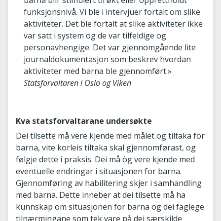
barna blir stimulert til økt eller opprettholdt
funksjonsnivå. Vi ble i intervjuer fortalt om slike
aktiviteter. Det ble fortalt at slike aktiviteter ikke
var satt i system og de var tilfeldige og
personavhengige. Det var gjennomgående lite
journaldokumentasjon som beskrev hvordan
aktiviteter med barna ble gjennomført.»
Statsforvaltaren i Oslo og Viken
Kva statsforvaltarane undersøkte
Dei tilsette må vere kjende med målet og tiltaka for
barna, vite korleis tiltaka skal gjennomførast, og
følgje dette i praksis. Dei må òg vere kjende med
eventuelle endringar i situasjonen for barna.
Gjennomføring av habilitering skjer i samhandling
med barna. Dette inneber at dei tilsette må ha
kunnskap om situasjonen for barna og dei faglege
tilnærmingane som tek vare på dei særskilde