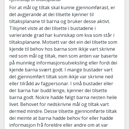
For at mål og tiltak skal kunne gjennomførast, er
det avgjerande at dei tilsette kjenner til
tiltaksplanane til barna og bruker desse aktivt.
Tilsynet viste at dei tilsette i bustadene i
varierande grad har kunnskap om kva som står i
tiltaksplanane. Motsett var det ein del tilsette som
kjende til behov hos barna som ikkje vart skrivne
ned som mål og tiltak, men som anten var baserte
på munnleg informasjonsutveksling eller fordi dei
kjende barna svært godt. I mange bustader vart
det gjennomført tiltak som ikkje var skrivne ned
eller tilrådd av fagpersonar. I små bustader eller
der barna har budd lenge, kjenner dei tilsette
barna godt. Nokre hadde følgt barna nesten heile
livet. Behovet for nedskrivne mål og tiltak vart
dermed mindre. Desse tilsette gjennomførte tiltak
dei meinte at barna hadde behov for eller hadde
informasjon frå foreldre eller andre om at var