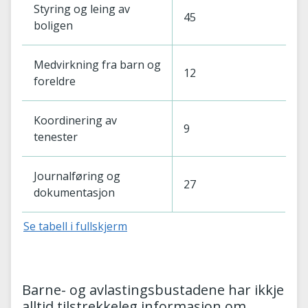
Styring og leing av
45
boligen
Medvirkning fra barn og
12
foreldre
Koordinering av
9
tenester
Journalføring og
27
dokumentasjon
Se tabell i fullskjerm
Barne- og avlastingsbustadene har ikkje
alltid tilstrekkeleg informasjon om