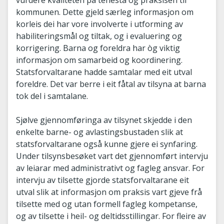
vurdere kvaliteten på tenesta og praksisen til
kommunen. Dette gjeld særleg informasjon om
korleis dei har vore involverte i utforming av
habiliteringsmål og tiltak, og i evaluering og
korrigering. Barna og foreldra har òg viktig
informasjon om samarbeid og koordinering.
Statsforvaltarane hadde samtalar med eit utval
foreldre. Det var berre i eit fåtal av tilsyna at barna
tok del i samtalane.
Sjølve gjennomføringa av tilsynet skjedde i den
enkelte barne- og avlastingsbustaden slik at
statsforvaltarane også kunne gjere ei synfaring.
Under tilsynsbesøket vart det gjennomført intervju
av leiarar med administrativt og fagleg ansvar. For
intervju av tilsette gjorde statsforvaltarane eit
utval slik at informasjon om praksis vart gjeve frå
tilsette med og utan formell fagleg kompetanse,
og av tilsette i heil- og deltidsstillingar. For fleire av