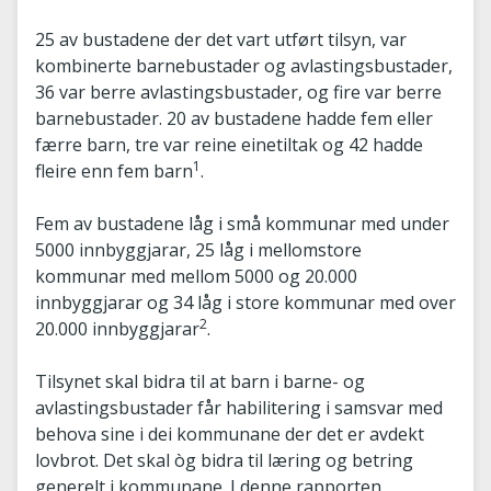
25 av bustadene der det vart utført tilsyn, var
kombinerte barnebustader og avlastingsbustader,
36 var berre avlastingsbustader, og fire var berre
barnebustader. 20 av bustadene hadde fem eller
færre barn, tre var reine einetiltak og 42 hadde
1
fleire enn fem barn
.
Fem av bustadene låg i små kommunar med under
5000 innbyggjarar, 25 låg i mellomstore
kommunar med mellom 5000 og 20.000
innbyggjarar og 34 låg i store kommunar med over
2
20.000 innbyggjarar
.
Tilsynet skal bidra til at barn i barne- og
avlastingsbustader får habilitering i samsvar med
behova sine i dei kommunane der det er avdekt
lovbrot. Det skal òg bidra til læring og betring
generelt i kommunane. I denne rapporten