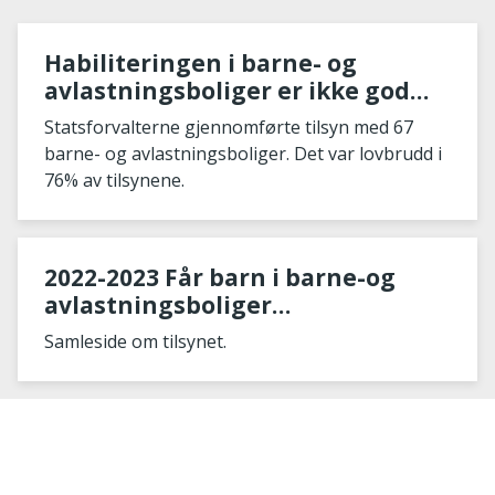
Habiliteringen i barne- og
avlastningsboliger er ikke god
nok
Statsforvalterne gjennomførte tilsyn med 67
barne- og avlastningsboliger. Det var lovbrudd i
76% av tilsynene.
2022-2023 Får barn i barne-og
avlastningsboliger
habilitering/opplæring i samsvar
Samleside om tilsynet.
med sine behov?