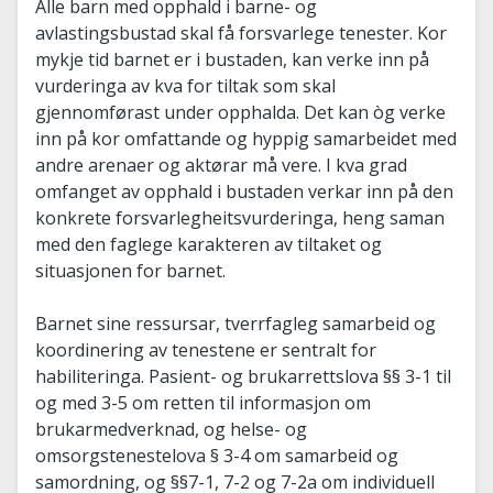
Alle barn med opphald i barne- og
avlastingsbustad skal få forsvarlege tenester. Kor
mykje tid barnet er i bustaden, kan verke inn på
vurderinga av kva for tiltak som skal
gjennomførast under opphalda. Det kan òg verke
inn på kor omfattande og hyppig samarbeidet med
andre arenaer og aktørar må vere. I kva grad
omfanget av opphald i bustaden verkar inn på den
konkrete forsvarlegheitsvurderinga, heng saman
med den faglege karakteren av tiltaket og
situasjonen for barnet.
Barnet sine ressursar, tverrfagleg samarbeid og
koordinering av tenestene er sentralt for
habiliteringa. Pasient- og brukarrettslova §§ 3-1 til
og med 3-5 om retten til informasjon om
brukarmedverknad, og helse- og
omsorgstenestelova § 3-4 om samarbeid og
samordning, og §§7-1, 7-2 og 7-2a om individuell