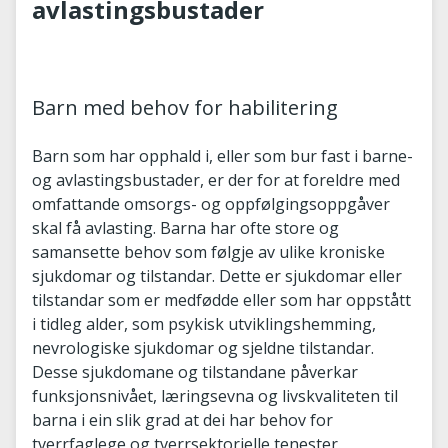
avlastingsbustader
Barn med behov for habilitering
Barn som har opphald i, eller som bur fast i barne-
og avlastingsbustader, er der for at foreldre med
omfattande omsorgs- og oppfølgingsoppgåver
skal få avlasting. Barna har ofte store og
samansette behov som følgje av ulike kroniske
sjukdomar og tilstandar. Dette er sjukdomar eller
tilstandar som er medfødde eller som har oppstått
i tidleg alder, som psykisk utviklingshemming,
nevrologiske sjukdomar og sjeldne tilstandar.
Desse sjukdomane og tilstandane påverkar
funksjonsnivået, læringsevna og livskvaliteten til
barna i ein slik grad at dei har behov for
tverrfaglege og tverrsektorielle tenester.