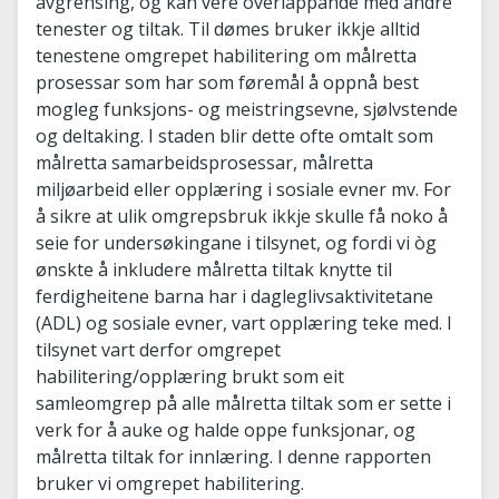
avgrensing, og kan vere overlappande med andre
tenester og tiltak. Til dømes bruker ikkje alltid
tenestene omgrepet habilitering om målretta
prosessar som har som føremål å oppnå best
mogleg funksjons- og meistringsevne, sjølvstende
og deltaking. I staden blir dette ofte omtalt som
målretta samarbeidsprosessar, målretta
miljøarbeid eller opplæring i sosiale evner mv. For
å sikre at ulik omgrepsbruk ikkje skulle få noko å
seie for undersøkingane i tilsynet, og fordi vi òg
ønskte å inkludere målretta tiltak knytte til
ferdigheitene barna har i dagleglivsaktivitetane
(ADL) og sosiale evner, vart opplæring teke med. I
tilsynet vart derfor omgrepet
habilitering/opplæring brukt som eit
samleomgrep på alle målretta tiltak som er sette i
verk for å auke og halde oppe funksjonar, og
målretta tiltak for innlæring. I denne rapporten
bruker vi omgrepet habilitering.