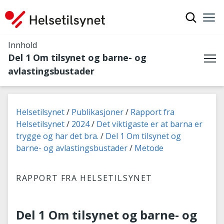
Vis søkef
Nav
Luk
Innhold
Del 1 Om tilsynet og barne- og
Me
avlastingsbustader
Du er her:
Helsetilsynet
Publikasjoner
Rapport fra
Helsetilsynet
2024
Det viktigaste er at barna er
trygge og har det bra.
Del 1 Om tilsynet og
barne- og avlastingsbustader
Metode
RAPPORT FRA HELSETILSYNET
Del 1 Om tilsynet og barne- og