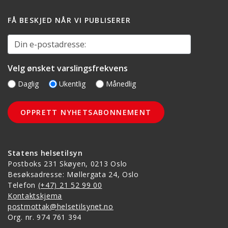
FÅ BESKJED NÅR VI PUBLISERER
Din e-postadresse:
Velg ønsket varslingsfrekvens
Daglig
Ukentlig
Månedlig
Statens helsetilsyn
Postboks 231 Skøyen, 0213 Oslo
Besøksadresse: Møllergata 24, Oslo
Telefon
(+47) 21 52 99 00
Kontaktskjema
postmottak@helsetilsynet.no
Org. nr. 974 761 394