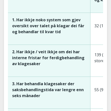
1. Har ikkje noko system som gjev
oversikt over talet på klagar dei får
32 (16 s
og behandlar til kvar tid
2. Har ikkje / veit ikkje om dei har
139 (59 
interne fristar for ferdigbehandling
store)
av klagesaker
3. Har behandla klagesaker der
saksbehandlingstida var lengre enn
55 (9 sm
seks månader