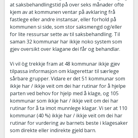
at saksbehandlingstid på over seks månader ofte
kjem av at kommunen ventar på avklaring frå
fastlege eller andre instansar, eller forhold på
kommunen si side, som stor saksmengd og/eller
for lite ressursar sette av til saksbehandling. Til
saman 32 kommunar har ikkje noko system som
gjev oversikt over klagane dei får og behandlar.
Vi vil òg trekkje fram at 48 kommunar ikkje gjev
tilpassa informasjon om klagerettar til særlege
sårbare grupper. Vidare er det 51 kommunar som
ikkje har / ikkje veit om dei har rutinar for å hjelpe
parten ved behov for hjelp med å klage, og 105
kommunar som ikkje har / ikkje veit om dei har
rutinar for å ta imot munnlege klagar. Vi ser at 110
kommunar (40 %) ikkje har / ikkje veit om dei har
rutinar for vurdering av barnets beste i klagesaker
som direkte eller indirekte gjeld barn.