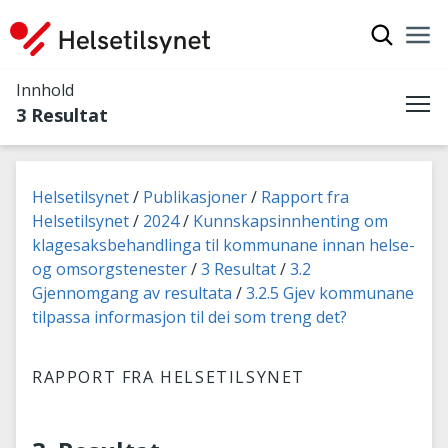
Vis søkef
Nav
Luk
Innhold
3 Resultat
Me
Du er her:
Helsetilsynet
Publikasjoner
Rapport fra
Helsetilsynet
2024
Kunnskapsinnhenting om
klagesaksbehandlinga til kommunane innan helse-
og omsorgstenester
3 Resultat
3.2
Gjennomgang av resultata
3.2.5 Gjev kommunane
tilpassa informasjon til dei som treng det?
RAPPORT FRA HELSETILSYNET