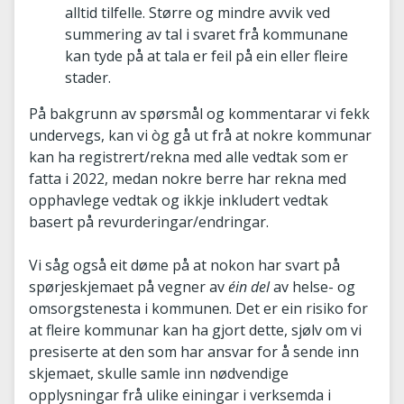
alltid tilfelle. Større og mindre avvik ved
summering av tal i svaret frå kommunane
kan tyde på at tala er feil på ein eller fleire
stader.
På bakgrunn av spørsmål og kommentarar vi fekk
undervegs, kan vi òg gå ut frå at nokre kommunar
kan ha registrert/rekna med alle vedtak som er
fatta i 2022, medan nokre berre har rekna med
opphavlege vedtak og ikkje inkludert vedtak
basert på revurderingar/endringar.
Vi såg også eit døme på at nokon har svart på
spørjeskjemaet på vegner av
éin del
av helse- og
omsorgstenesta i kommunen. Det er ein risiko for
at fleire kommunar kan ha gjort dette, sjølv om vi
presiserte at den som har ansvar for å sende inn
skjemaet, skulle samle inn nødvendige
opplysningar frå ulike einingar i verksemda i