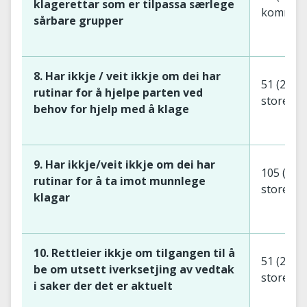
klagerettar som er tilpassa særlege
kommun
sårbare grupper
8. Har ikkje / veit ikkje om dei har
51 (27 s
rutinar for å hjelpe parten ved
store)
behov for hjelp med å klage
9. Har ikkje/veit ikkje om dei har
105 (56 
rutinar for å ta imot munnlege
store)
klagar
10. Rettleier ikkje om tilgangen til å
51 (24 s
be om utsett iverksetjing av vedtak
store)
i saker der det er aktuelt