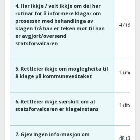
4. Har ikkje / veit ikkje om dei har
rutinar for å informere klagar om
prosessen med behandlinga av
47 (30 s
klagen frå han er teken mot til han
er avgjort/oversend
statsforvaltaren
5. Rettleier ikkje om moglegheita til
1 (mello
å klage på kommunevedtaket
6. Rettleier ikkje særskilt om at
1 (liten)
statsforvaltaren er klageinstans
7. Gjev ingen informasjon om
48 (31 s