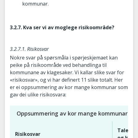
kommunar.
3.2.7. Kva ser vi av moglege risikoområde?
3.2.7.1. Risikosvar
Nokre svar på spørsmåla i spørjeskjemaet kan
peike på risikoområde ved behandlinga til
kommunane av klagesaker. Vi kallar slike svar for
«risikosvar», og vi har definert 11 slike totalt. Her
er ei oppsummering av kor mange kommunar som
gav dei ulike risikosvara:
Oppsummering av kor mange kommunar som g
Talet p
Risikosvar
og komm