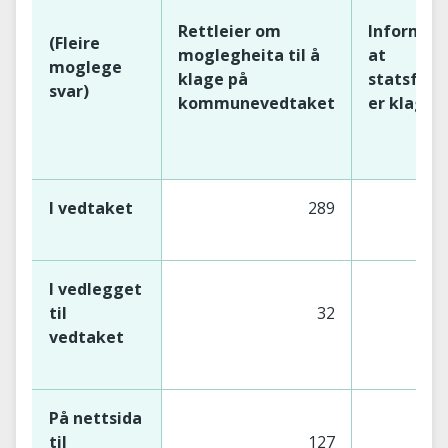
Rettleier om
Informer
(Fleire
moglegheita til å
at
moglege
klage på
statsforv
svar)
kommunevedtaket
er klagei
I vedtaket
289
I vedlegget
til
32
vedtaket
På nettsida
til
127