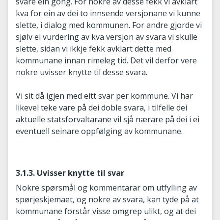
svare éin gong. For nokre av desse fekk vi avklart
kva for ein av dei to innsende versjonane vi kunne
slette, i dialog med kommunen. For andre gjorde vi
sjølv ei vurdering av kva versjon av svara vi skulle
slette, sidan vi ikkje fekk avklart dette med
kommunane innan rimeleg tid. Det vil derfor vere
nokre uvisser knytte til desse svara.
Vi sit då igjen med eitt svar per kommune. Vi har
likevel teke vare på dei doble svara, i tilfelle dei
aktuelle statsforvaltarane vil sjå nærare på dei i ei
eventuell seinare oppfølging av kommunane.
3.1.3. Uvisser knytte til svar
Nokre spørsmål og kommentarar om utfylling av
spørjeskjemaet, og nokre av svara, kan tyde på at
kommunane forstår visse omgrep ulikt, og at dei