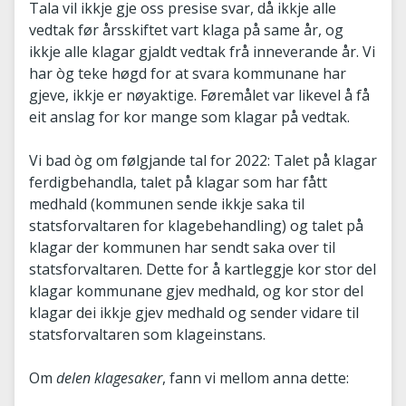
Tala vil ikkje gje oss presise svar, då ikkje alle
vedtak før årsskiftet vart klaga på same år, og
ikkje alle klagar gjaldt vedtak frå inneverande år. Vi
har òg teke høgd for at svara kommunane har
gjeve, ikkje er nøyaktige. Føremålet var likevel å få
eit anslag for kor mange som klagar på vedtak.
Vi bad òg om følgjande tal for 2022: Talet på klagar
ferdigbehandla, talet på klagar som har fått
medhald (kommunen sende ikkje saka til
statsforvaltaren for klagebehandling) og talet på
klagar der kommunen har sendt saka over til
statsforvaltaren. Dette for å kartleggje kor stor del
klagar kommunane gjev medhald, og kor stor del
klagar dei ikkje gjev medhald og sender vidare til
statsforvaltaren som klageinstans.
Om
delen klagesaker
, fann vi mellom anna dette: