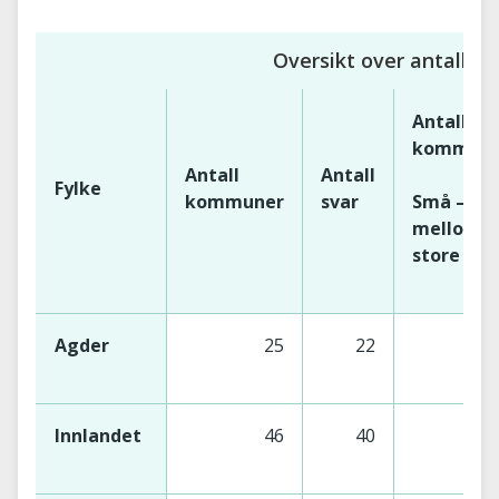
Oversikt over antall sv
Antall sva
kommunes
Antall
Antall
Fylke
kommuner
svar
Små –
mellomst
store
Agder
25
22
Innlandet
46
40