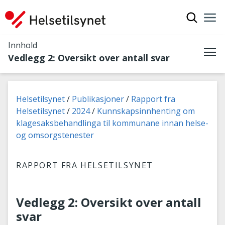
Vis søkef
Nav
Luk
Innhold
Vedlegg 2: Oversikt over antall svar
Me
Du er her:
Helsetilsynet
Publikasjoner
Rapport fra
Helsetilsynet
2024
Kunnskapsinnhenting om
klagesaksbehandlinga til kommunane innan helse-
og omsorgstenester
RAPPORT FRA HELSETILSYNET
Vedlegg 2: Oversikt over antall
svar