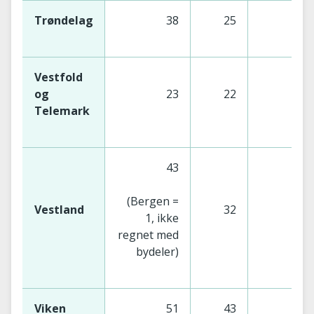
Trøndelag
38
25
Vestfold
og
23
22
Telemark
43
(Bergen =
Vestland
32
1, ikke
regnet med
bydeler)
Viken
51
43
1