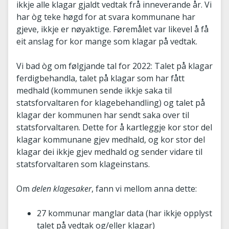
ikkje alle klagar gjaldt vedtak frå inneverande år. Vi
har òg teke høgd for at svara kommunane har
gjeve, ikkje er nøyaktige. Føremålet var likevel å få
eit anslag for kor mange som klagar på vedtak.
Vi bad òg om følgjande tal for 2022: Talet på klagar
ferdigbehandla, talet på klagar som har fått
medhald (kommunen sende ikkje saka til
statsforvaltaren for klagebehandling) og talet på
klagar der kommunen har sendt saka over til
statsforvaltaren. Dette for å kartleggje kor stor del
klagar kommunane gjev medhald, og kor stor del
klagar dei ikkje gjev medhald og sender vidare til
statsforvaltaren som klageinstans.
Om
delen klagesaker
, fann vi mellom anna dette:
27 kommunar manglar data (har ikkje opplyst
talet på vedtak og/eller klagar)