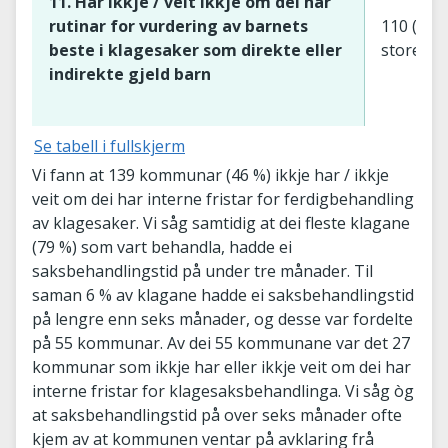
11. Har ikkje / veit ikkje om dei har
rutinar for vurdering av barnets
110 (63 
beste i klagesaker som direkte eller
store)
indirekte gjeld barn
Se tabell i fullskjerm
Vi fann at 139 kommunar (46 %) ikkje har / ikkje
veit om dei har interne fristar for ferdigbehandling
av klagesaker. Vi såg samtidig at dei fleste klagane
(79 %) som vart behandla, hadde ei
saksbehandlingstid på under tre månader. Til
saman 6 % av klagane hadde ei saksbehandlingstid
på lengre enn seks månader, og desse var fordelte
på 55 kommunar. Av dei 55 kommunane var det 27
kommunar som ikkje har eller ikkje veit om dei har
interne fristar for klagesaksbehandlinga. Vi såg òg
at saksbehandlingstid på over seks månader ofte
kjem av at kommunen ventar på avklaring frå