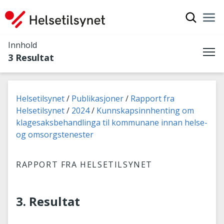
Vis søkef
Nav
Luk
Innhold
3 Resultat
Me
Du er her:
Helsetilsynet
Publikasjoner
Rapport fra
Helsetilsynet
2024
Kunnskapsinnhenting om
klagesaksbehandlinga til kommunane innan helse-
og omsorgstenester
RAPPORT FRA HELSETILSYNET
3. Resultat