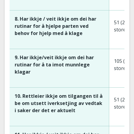
8. Har ikkje / veit ikkje om dei har
51 (27 s
rutinar for å hjelpe parten ved
store)
behov for hjelp med å klage
9. Har ikkje/veit ikkje om dei har
105 (56 
rutinar for å ta imot munnlege
store)
klagar
10. Rettleier ikkje om tilgangen til å
51 (24 s
be om utsett iverksetjing av vedtak
store)
i saker der det er aktuelt