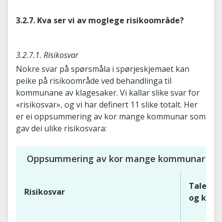
3.2.7. Kva ser vi av moglege risikoområde?
3.2.7.1. Risikosvar
Nokre svar på spørsmåla i spørjeskjemaet kan
peike på risikoområde ved behandlinga til
kommunane av klagesaker. Vi kallar slike svar for
«risikosvar», og vi har definert 11 slike totalt. Her
er ei oppsummering av kor mange kommunar som
gav dei ulike risikosvara:
Oppsummering av kor mange kommunar som g
Talet p
Risikosvar
og komm