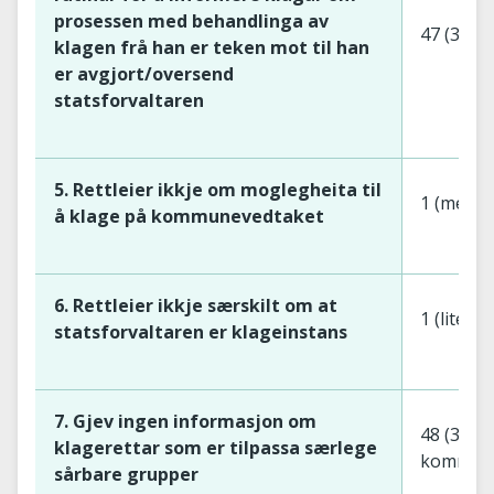
prosessen med behandlinga av
47 (30 s
klagen frå han er teken mot til han
er avgjort/oversend
statsforvaltaren
5. Rettleier ikkje om moglegheita til
1 (mello
å klage på kommunevedtaket
6. Rettleier ikkje særskilt om at
1 (liten)
statsforvaltaren er klageinstans
7. Gjev ingen informasjon om
48 (31 s
klagerettar som er tilpassa særlege
kommun
sårbare grupper