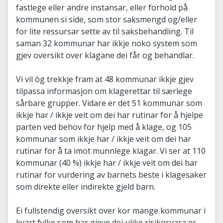
fastlege eller andre instansar, eller forhold på
kommunen si side, som stor saksmengd og/eller
for lite ressursar sette av til saksbehandling. Til
saman 32 kommunar har ikkje noko system som
gjev oversikt over klagane dei får og behandlar.
Vi vil òg trekkje fram at 48 kommunar ikkje gjev
tilpassa informasjon om klagerettar til særlege
sårbare grupper. Vidare er det 51 kommunar som
ikkje har / ikkje veit om dei har rutinar for å hjelpe
parten ved behov for hjelp med å klage, og 105
kommunar som ikkje har / ikkje veit om dei har
rutinar for å ta imot munnlege klagar. Vi ser at 110
kommunar (40 %) ikkje har / ikkje veit om dei har
rutinar for vurdering av barnets beste i klagesaker
som direkte eller indirekte gjeld barn.
Ei fullstendig oversikt over kor mange kommunar i
kvart fylke som har gjeve dei ulike risikosvara er