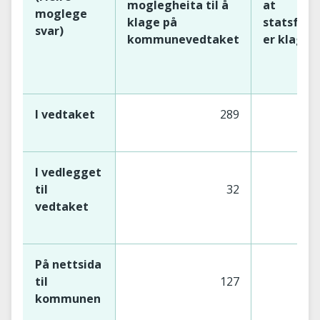
moglegheita til å
at
moglege
klage på
statsforv
svar)
kommunevedtaket
er klagei
I vedtaket
289
I vedlegget
til
32
vedtaket
På nettsida
til
127
kommunen