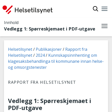
Vis søkef
Nav
Luk
Innhold
Vedlegg 1: Spørreskjemaet i PDF-utgave
Me
Du er her:
Helsetilsynet
Publikasjoner
Rapport fra
Helsetilsynet
2024
Kunnskapsinnhenting om
klagesaksbehandlinga til kommunane innan helse-
og omsorgstenester
RAPPORT FRA HELSETILSYNET
Vedlegg 1: Spørreskjemaet i
PDF-utgave