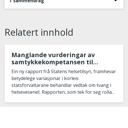
1 Sammendrag
Relatert innhold
Manglande vurderingar av
samtykkekompetansen til
pasientar kan føre til ulovleg
Ein ny rapport frå Statens helsetilsyn, framhevar
bruk av tvang
betydelege variasjonar i korleis
statsforvaltarane behandlar vedtak om tvang i
helsevesenet. Rapporten, som tek for seg rolla
til statsforvaltaren...