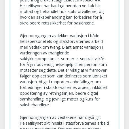
Helsetilsynet har kartlagt hvordan vedtak blir
mottatt og behandlet hos statsforvalterne, og
hvordan saksbehandling kan forbedres for å
sikre bedre rettssikkerhet for pasientene.
Gjennomgangen avdekker variasjon i både
helsepersonellets og statsforvalternes arbeid
med vedtak om tvang. Blant annet variasjon i
vurderingen av manglende
saktykkekompetanse, som er et sentralt vilkår
for å gi nødvendig helsehjelp til en person som
motsetter seg dette. Det er viktig at vi framover
følger opp det som kan defineres som uønsket
variasjon. Vi gir i rapporten anbefalinger om
forbedringer i statsforvalternes arbeid, inkludert
oppdatering av retningslinjen, bedre digital
samhandling, og jevnlige møter og kurs for
saksbehandlere.
Gjennomgangen av vedtakene har også gitt
Helsetilsynet økt innsikt i statsforvalternes arbeid
og ressurssituasjon. Det har vært en økende