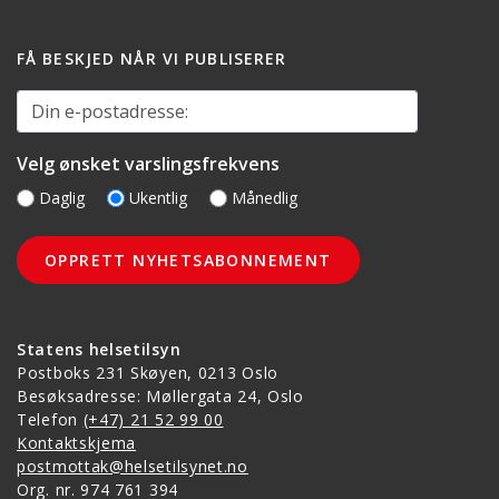
FÅ BESKJED NÅR VI PUBLISERER
Din e-postadresse:
Velg ønsket varslingsfrekvens
Daglig
Ukentlig
Månedlig
Statens helsetilsyn
Postboks 231 Skøyen, 0213 Oslo
Besøksadresse: Møllergata 24, Oslo
Telefon
(+47) 21 52 99 00
Kontaktskjema
postmottak@helsetilsynet.no
Org. nr. 974 761 394