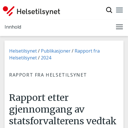
Vis søkef
Nav
Luk
Innhold
Me
Du er her:
Helsetilsynet
Publikasjoner
Rapport fra
Helsetilsynet
2024
RAPPORT FRA HELSETILSYNET
Rapport etter
gjennomgang av
statsforvalterens vedtak