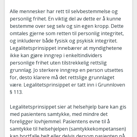
Alle mennesker har rett til selvbestemmelse og
personlig frihet. En viktig del av dette er å kunne
bestemme over seg selv og sin egen kropp. Dette
omtales gjerne som retten til personlig integritet,
og inkluderer både fysisk og psykisk integritet.
Legalitetsprinsippet innebærer at myndighetene
ikke kan gjøre inngrep i enkeltindividers
personlige frihet uten tilstrekkelig rettslig
grunnlag. Jo sterkere inngrep en person utsettes
for, desto klarere må det rettslige grunnlaget
være. Legalitetsprinsippet er tatt inn i Grunnloven
§ 113.
Legalitetsprinsippet sier at helsehjelp bare kan gis
med pasientens samtykke, med mindre det
foreligger lovhjemmel. Pasientens evne til å
samtykke til helsehjelpen (samtykkekompetansen)
kan bortfalle helt eller delvis dersom pasienten på