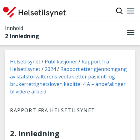
Vis søkef
Nav
Luk
Innhold
2 Innledning
Me
Du er her:
Helsetilsynet
Publikasjoner
Rapport fra
Helsetilsynet
2024
Rapport etter gjennomgang
av statsforvalterens vedtak etter pasient- og
brukerrettighetsloven kapittel 4 A – anbefalinger
til videre arbeid
RAPPORT FRA HELSETILSYNET
2. Innledning