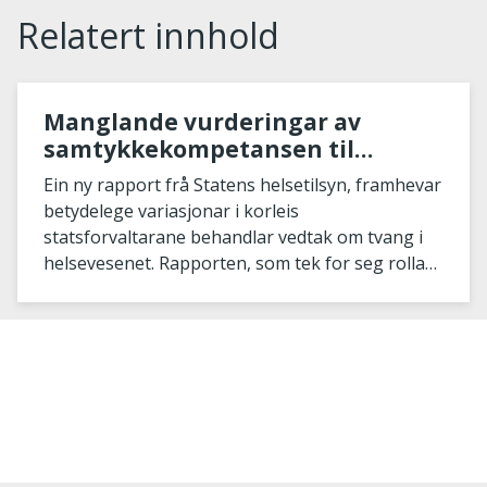
Relatert innhold
Manglande vurderingar av
samtykkekompetansen til
pasientar kan føre til ulovleg
Ein ny rapport frå Statens helsetilsyn, framhevar
bruk av tvang
betydelege variasjonar i korleis
statsforvaltarane behandlar vedtak om tvang i
helsevesenet. Rapporten, som tek for seg rolla
til statsforvaltaren...