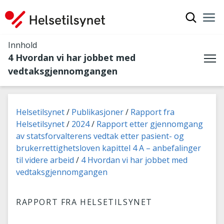
Vis søkef
Nav
Luk
Innhold
4 Hvordan vi har jobbet med
Me
vedtaksgjennomgangen
Du er her:
Helsetilsynet
Publikasjoner
Rapport fra
Helsetilsynet
2024
Rapport etter gjennomgang
av statsforvalterens vedtak etter pasient- og
brukerrettighetsloven kapittel 4 A – anbefalinger
til videre arbeid
4 Hvordan vi har jobbet med
vedtaksgjennomgangen
RAPPORT FRA HELSETILSYNET