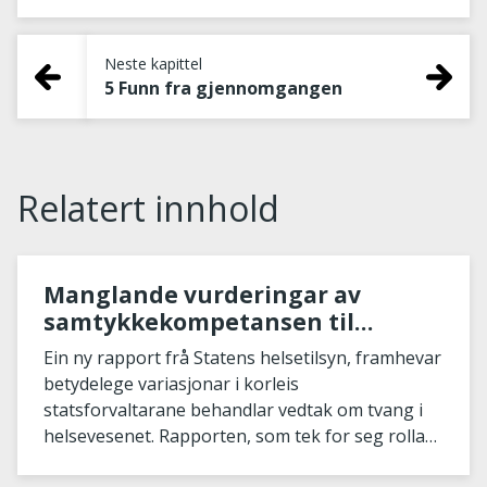
Neste kapittel
5 Funn fra gjennomgangen
Relatert innhold
Manglande vurderingar av
samtykkekompetansen til
pasientar kan føre til ulovleg
Ein ny rapport frå Statens helsetilsyn, framhevar
bruk av tvang
betydelege variasjonar i korleis
statsforvaltarane behandlar vedtak om tvang i
helsevesenet. Rapporten, som tek for seg rolla
til statsforvaltaren...