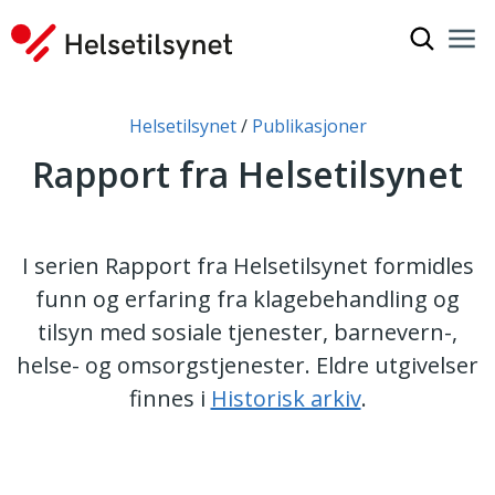
Vis søkef
Nav
Luk
Du er her:
Helsetilsynet
Publikasjoner
Rapport fra Helsetilsynet
I serien Rapport fra Helsetilsynet formidles
funn og erfaring fra klagebehandling og
tilsyn med sosiale tjenester, barnevern-,
helse- og omsorgstjenester. Eldre utgivelser
finnes i
Historisk arkiv
.