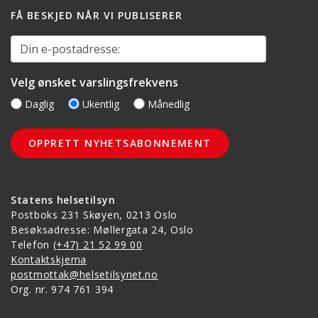
FÅ BESKJED NÅR VI PUBLISERER
Din e-postadresse:
Velg ønsket varslingsfrekvens
Daglig
Ukentlig
Månedlig
Statens helsetilsyn
Postboks 231 Skøyen, 0213 Oslo
Besøksadresse: Møllergata 24, Oslo
Telefon
(+47) 21 52 99 00
Kontaktskjema
postmottak@helsetilsynet.no
Org. nr. 974 761 394