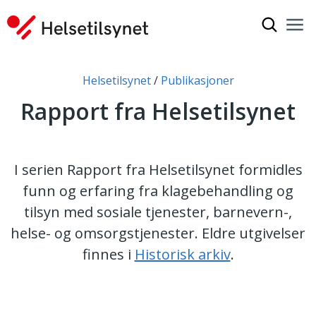
Vis søkef
Nav
Luk
Du er her:
Helsetilsynet
Publikasjoner
Rapport fra Helsetilsynet
I serien Rapport fra Helsetilsynet formidles
funn og erfaring fra klagebehandling og
tilsyn med sosiale tjenester, barnevern-,
helse- og omsorgstjenester. Eldre utgivelser
finnes i
Historisk arkiv
.