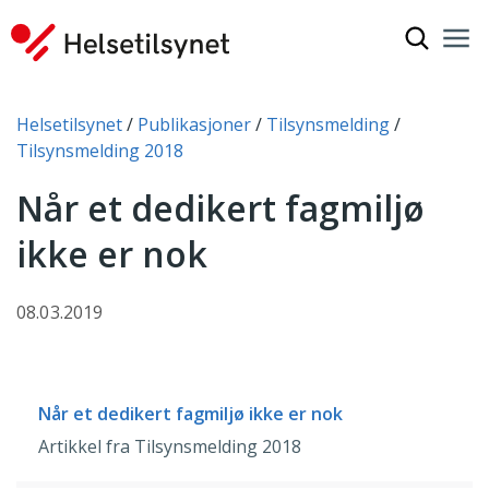
Vis søkef
Nav
Luk
Du er her:
Helsetilsynet
Publikasjoner
Tilsynsmelding
Tilsynsmelding 2018
Når et dedikert fagmiljø
ikke er nok
08.03.2019
Når et dedikert fagmiljø ikke er nok
Artikkel fra Tilsynsmelding 2018