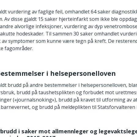
dt vurdering av faglige feil, omhandlet 64 saker diagnostik
m. Av disse gjaldt 15 saker hjerteinfarkt som ikke ble oppda
 andre alvorlige infeksjoner, vurdering av dyp venetrombos
 akutte hodeskader. Til sammen 30 saker omhandlet vurderi
 av symptomer som kunne være tegn på kreft. De resterende
ke fagområder.
bestemmelser i helsepersonelloven
ldt brudd på andre bestemmelser i helsepersonelloven, bla
bruk, brudd på taushetsplikten og forbudet mot urettmessi
nger («journalsnoking»), brudd på kravet til utforming av a
 barnevernet, og brudd på meldeplikten til Statsforvalteren i
vbrudd i saker mot allmennleger og legevaktsleg