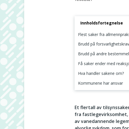
Innholdsfortegnelse
Flest saker fra allmennprak
Brudd på forsvarlighetskrav
Brudd på andre bestemmels
Få saker ender med reaksjo
Hva handler sakene om?
Kommunene har ansvar
Flest saker fra allmennp
Et flertall av tilsynssa
fra fastlegevirksomhet,
av vanedannende legemid
alvorlig sykdom, som fo