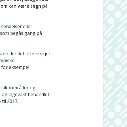
 som kan være tegn på
hendelser eller
il som begås gang på
ten der det oftere skjer
typiske
m for eksempel
 risikoområder og
is og legevakt behandlet
til 2017.