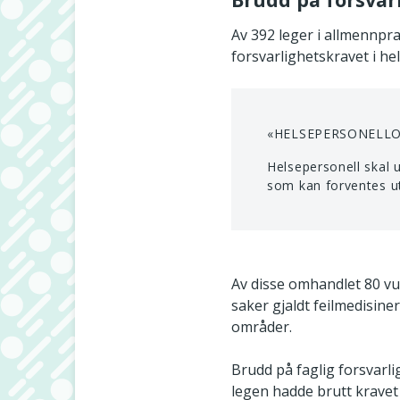
Av 392 leger i allmennpra
forsvarlighetskravet i he
«HELSEPERSONELLO
Helsepersonell skal u
som kan forventes ut 
Av disse omhandlet 80 vur
saker gjaldt feilmedisine
områder.
Brudd på faglig forsvarli
legen hadde brutt kravet 