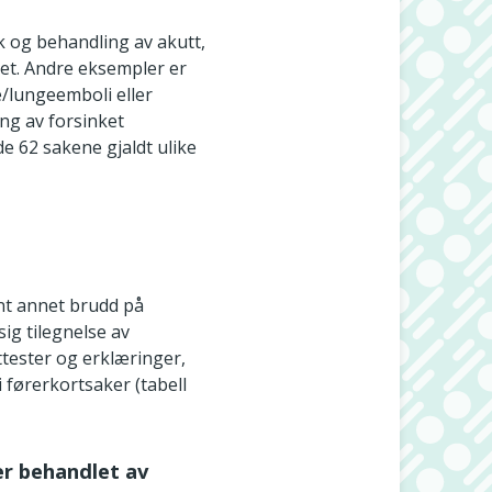
k og behandling av akutt,
get. Andre eksempler er
e/lungeemboli eller
ng av forsinket
 62 sakene gjaldt ulike
nt annet brudd på
g tilegnelse av
ttester og erklæringer,
 førerkortsaker (tabell
er behandlet av