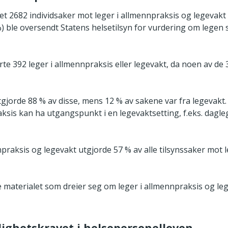
t 2682 individsaker mot leger i allmennpraksis og legevakt 
) ble oversendt Statens helsetilsyn for vurdering om legen s
rte 392 leger i allmennpraksis eller legevakt, da noen av d
tgjorde 88 % av disse, mens 12 % av sakene var fra legevak
aksis kan ha utgangspunkt i en legevaktsetting, f.eks. dagle
npraksis og legevakt utgjorde 57 % av alle tilsynssaker mot
 materialet som dreier seg om leger i allmennpraksis og leg
lighetskravet i helsepersonelloven