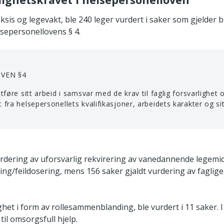
ksis og legevakt, ble 240 leger vurdert i saker som gjelder 
lsepersonellovens § 4.
VEN §4
tføre sitt arbeid i samsvar med de krav til faglig forsvarlighet
fra helsepersonellets kvalifikasjoner, arbeidets karakter og si
dering av uforsvarlig rekvirering av vanedannende legemidle
ring/feildosering, mens 156 saker gjaldt vurdering av faglige 
ghet i form av rollesammenblanding, ble vurdert i 11 saker. 
til omsorgsfull hjelp.