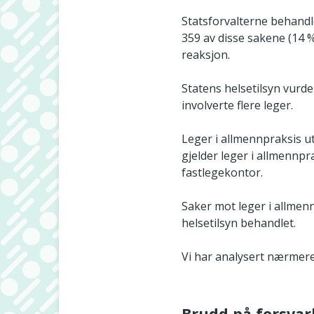
Statsforvalterne behandle
359 av disse sakene (14 %
reaksjon.
Statens helsetilsyn vurde
involverte flere leger.
Leger i allmennpraksis u
gjelder leger i allmennpr
fastlegekontor.
Saker mot leger i allmen
helsetilsyn behandlet.
Vi har analysert nærmere
Brudd på forsvar