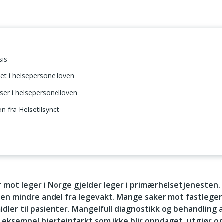
sis
et i helsepersonelloven
er i helsepersonelloven
n fra Helsetilsynet
raksis
ker mot leger i Norge gjelder leger i primærhelsetjenesten.
 en mindre andel fra legevakt. Mange saker mot fastlege
ler til pasienter. Mangelfull diagnostikk og behandling a
r eksempel hjerteinfarkt som ikke blir oppdaget, utgjør o