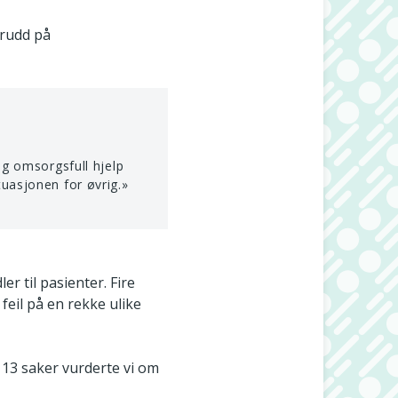
brudd på
 og omsorgsfull hjelp
tuasjonen for øvrig.»
r til pasienter. Fire
feil på en rekke ulike
I 13 saker vurderte vi om