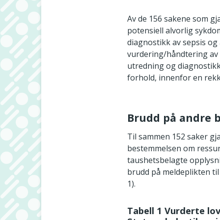
Av de 156 sakene som gjal
potensiell alvorlig sykdo
diagnostikk av sepsis og
vurdering/håndtering av
utredning og diagnostikk
forhold, innenfor en rek
Brudd på andre 
Til sammen 152 saker gja
bestemmelsen om ressurs
taushetsbelagte opplysni
brudd på meldeplikten til
1).
Tabell 1 Vurderte lo