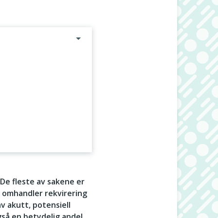
 De fleste av sakene er
r omhandler rekvirering
v akutt, potensiell
gså en betydelig andel