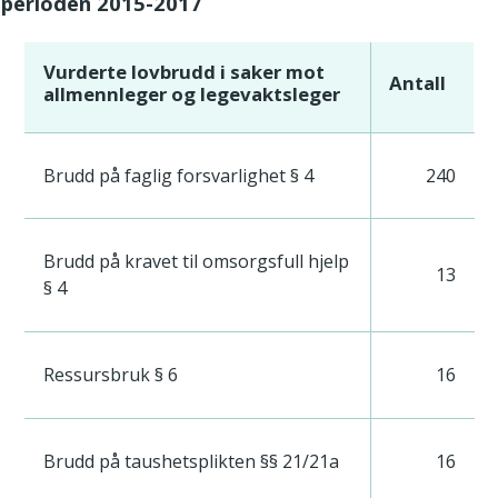
i perioden 2015-2017
Vurderte lovbrudd i saker mot
Antall
allmennleger og legevaktsleger
Brudd på faglig forsvarlighet § 4
240
Brudd på kravet til omsorgsfull hjelp
13
§ 4
Ressursbruk § 6
16
Brudd på taushetsplikten §§ 21/21a
16