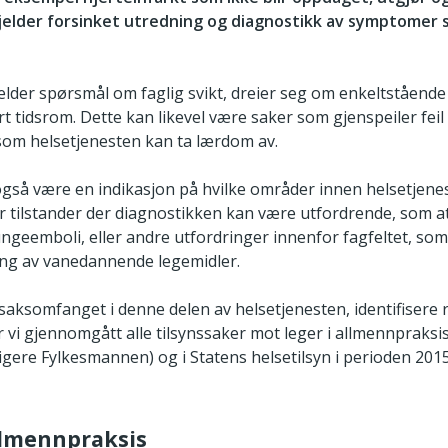
gjelder forsinket utredning og diagnostikk av symptomer
der spørsmål om faglig svikt, dreier seg om enkeltstående 
ort tidsrom. Dette kan likevel være saker som gjenspeiler fe
som helsetjenesten kan ta lærdom av.
også være en indikasjon på hvilke områder innen helsetjenes
 er tilstander der diagnostikken kan være utfordrende, som a
eemboli, eller andre utfordringer innenfor fagfeltet, so
ing av vanedannende legemidler.
 saksomfanget i denne delen av helsetjenesten, identifisere
r vi gjennomgått alle tilsynssaker mot leger i allmennpraks
ligere Fylkesmannen) og i Statens helsetilsyn i perioden 2015 
allmennpraksis