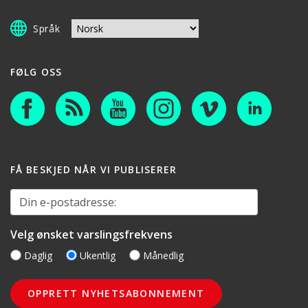
Språk
FØLG OSS
FÅ BESKJED NÅR VI PUBLISERER
Din e-postadresse:
Velg ønsket varslingsfrekvens
Daglig
Ukentlig
Månedlig