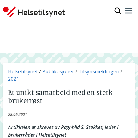
Vis søkef
Nav
Luk
Du er her:
Helsetilsynet
Publikasjoner
Tilsynsmeldingen
2021
Et unikt samarbeid med en sterk
brukerrøst
28.06.2021
Artikkelen er skrevet av Ragnhild S. Støkket, leder i
brukerrådet i Helsetilsynet