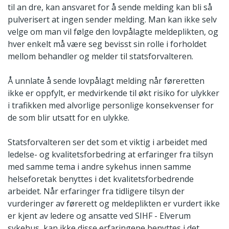
til an dre, kan ansvaret for å sende melding kan bli så
pulverisert at ingen sender melding. Man kan ikke selv
velge om man vil følge den lovpålagte meldeplikten, og
hver enkelt må være seg bevisst sin rolle i forholdet
mellom behandler og melder til statsforvalteren.
Å unnlate å sende lovpålagt melding når føreretten
ikke er oppfylt, er medvirkende til økt risiko for ulykker
i trafikken med alvorlige personlige konsekvenser for
de som blir utsatt for en ulykke.
Statsforvalteren ser det som et viktig i arbeidet med
ledelse- og kvalitetsforbedring at erfaringer fra tilsyn
med samme tema i andre sykehus innen samme
helseforetak benyttes i det kvalitetsforbedrende
arbeidet. Når erfaringer fra tidligere tilsyn der
vurderinger av førerett og meldeplikten er vurdert ikke
er kjent av ledere og ansatte ved SIHF - Elverum
sykehus, kan ikke disse erfaringene benyttes i det