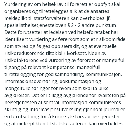
Vurdering av om helsekrav til førerett er oppfylt skal
organiseres og tilrettelegges slik at de ansattes
meldeplikt til statsforvalteren kan overholdes, jf.
spesialisthelsetjenesteloven § 2 - 2 andre punktum.
Dette forutsetter at ledelsen ved helseforetaket har
identifisert vurdering av førerkort som et risikoområde
som styres og følges opp særskilt, og at eventuelle
risikoreduserende tiltak blir iverksatt. Noen av
risikofaktorene ved vurdering av førerett er mangelfull
tilgang på relevant kompetanse, mangelfull
tilrettelegging for god samhandling, kommunikasjon,
informasjonsoverføring, dokumentasjon og
mangelfulle føringer for hvem som skal ta ulike
avgjørelser. Det er i tillegg avgjørende for kvaliteten på
helsetjenesten at sentral informasjon kommuniseres
skriftlig og informasjonsutveksling gjennom journal er
en forutsetning for å kunne yte forsvarlige tjenester
og at meldeplikten til statsforvalteren kan overholdes .