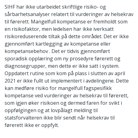
SIHF har ikke utarbeidet skriftlige risiko- og
sårbarhetsanalyser relatert til vurderinger av helsekrav
til førerett. Mangelfull kompetanse er fremholdt som
en risikofaktor, men ledelsen har ikke iverksatt
risikoreduserende tiltak på dette området. Det er ikke
gjennomført kartlegging av kompetanse eller
kompetansebehov . Det er tidvis gjennomført
sporadisk opplæring om ny prosedyre førerett og
diagnosegrupper, men dette er ikke satt i system.
Oppdatert rutine som kom på plass i slutten av april
2021 er ikke fullt ut implementert i avdelingene. Dette
kan medføre risiko for mangelfull fagspesifikk
kompetanse ved vurderinger av helsekrav til førerett,
som igjen øker risikoen og dermed faren for svikt i
oppfølgingen og at lovpålagt melding til
statsforvalteren ikke blir sendt når helsekrav til
førerett ikke er oppfylt.