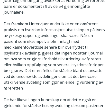
Journalgjennomgang avdekket at vurdering av førerett
bare er dokumentert i 9 av de 54 gjennomgåtte
journalene .
Det framkom i intervjuer at det ikke er en omforent
praksis om hvordan informasjonsutvekslingen på tvers
av yrkesgrupper og avdelinger skal være. Når en
pasient som eksempelvis blir innlagt med
medikamentoverdose senere blir overflyttet til
psykiatrisk avdeling, gjøres det ingen notater i journal
om hva som er gjort i forhold til vurdering av førerett
eller hvilken oppfølging som senere i sykdomsforløpet
bør gjøres. Det er en felles forståelse blant de ansatte
ved de undersøkte avdelingene om at det bør være
utskrivende avdeling som gjør en endelig vurdering av
føreretten.
De har likevel ingen kunnskap om at dette også er
gjeldende forståelse hos ny avdeling dersom pasienten