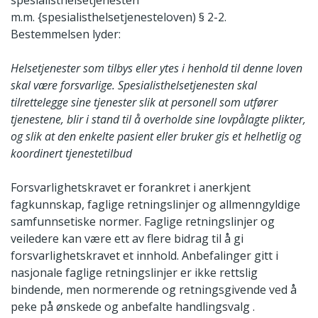
spesialisthelsetjenesten
m.m. {spesialisthelsetjenesteloven) § 2-2.
Bestemmelsen lyder:
Helsetjenester
som tilbys eller ytes
i
henhold til denne loven
skal være forsvarlige
.
Spesialisthelsetjenesten skal
tilrettelegge
sine
tjenester
slik
at
personell
som utfører
tjenestene,
blir i stand til å overholde
sine
lovpålagte plikter,
og slik at den enkelte pasient eller bruker gis et
helhetlig og
koordinert tjenestetilbud
Forsvarlighetskravet er forankret i anerkjent
fagkunnskap, faglige retningslinjer og allmenngyldige
samfunnsetiske normer. Faglige retningslinjer og
veiledere kan være ett av flere bidrag til å gi
forsvarlighetskravet et innhold. Anbefalinger gitt i
nasjonale faglige retningslinjer er ikke rettslig
bindende, men normerende og retningsgivende ved å
peke på ønskede og anbefalte handlingsvalg .