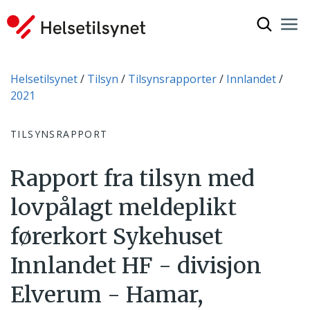
Vis søkef
Nav
Luk
Du er her:
Helsetilsynet
Tilsyn
Tilsynsrapporter
Innlandet
2021
TILSYNSRAPPORT
Rapport fra tilsyn med
lovpålagt meldeplikt
førerkort Sykehuset
Innlandet HF - divisjon
Elverum - Hamar,