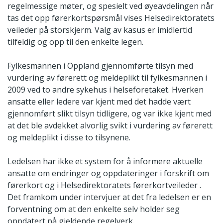
regelmessige møter, og spesielt ved øyeavdelingen når
tas det opp førerkortspørsmål vises Helsedirektoratets
veileder på storskjerm. Valg av kasus er imidlertid
tilfeldig og opp til den enkelte legen.
Fylkesmannen i Oppland gjennomførte tilsyn med
vurdering av førerett og meldeplikt til fylkesmannen i
2009 ved to andre sykehus i helseforetaket. Hverken
ansatte eller ledere var kjent med det hadde vært
gjennomført slikt tilsyn tidligere, og var ikke kjent med
at det ble avdekket alvorlig svikt i vurdering av førerett
og meldeplikt i disse to tilsynene.
Ledelsen har ikke et system for å informere aktuelle
ansatte om endringer og oppdateringer i forskrift om
førerkort og i Helsedirektoratets førerkortveileder .
Det framkom under intervjuer at det fra ledelsen er en
forventning om at den enkelte selv holder seg
oppdatert på gjeldende regelverk.