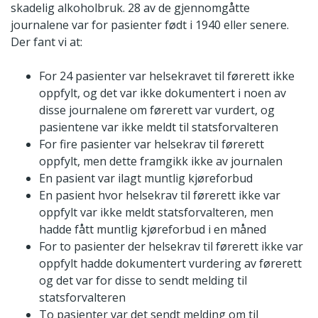
skadelig alkoholbruk. 28 av de gjennomgåtte
journalene var for pasienter født i 1940 eller senere.
Der fant vi at:
For 24 pasienter var helsekravet til førerett ikke
oppfylt, og det var ikke dokumentert i noen av
disse journalene om førerett var vurdert, og
pasientene var ikke meldt til statsforvalteren
For fire pasienter var helsekrav til førerett
oppfylt, men dette framgikk ikke av journalen
En pasient var ilagt muntlig kjøreforbud
En pasient hvor helsekrav til førerett ikke var
oppfylt var ikke meldt statsforvalteren, men
hadde fått muntlig kjøreforbud i en måned
For to pasienter der helsekrav til førerett ikke var
oppfylt hadde dokumentert vurdering av førerett
og det var for disse to sendt melding til
statsforvalteren
To pasienter var det sendt melding om til