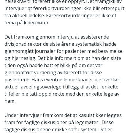
helsekrav til førerett ikke er oppfylt. Det framgikk av
intervjuer at førerkortvurderinger ikke blir etterspurt
fra aktuell ledelse. Førerkortvurderinger er ikke et
tema på ledermøter.
Det framkom gjennom intervju at assisterende
divisjonsdirektør de siste årene systematisk hadde
gjennomgått journaler for pasienter med besvimelse
og hjerneslag. Det ble informert om at han den siste
tiden også hadde hatt et blikk på om det var
gjennomført vurdering av førerett for disse
pasientene. Hans eventuelle merknader ble overført
aktuell avdelingsoverlege i tillegg til at det i enkelte
tilfeller ble tatt opp direkte med den enkelte lege av
ham .
Under intervjuer framkom det at kasuistikker legges
fram for faglige diskusjoner på legemøter . Disse
faglige diskusjonene er ikke satt i system. Det er