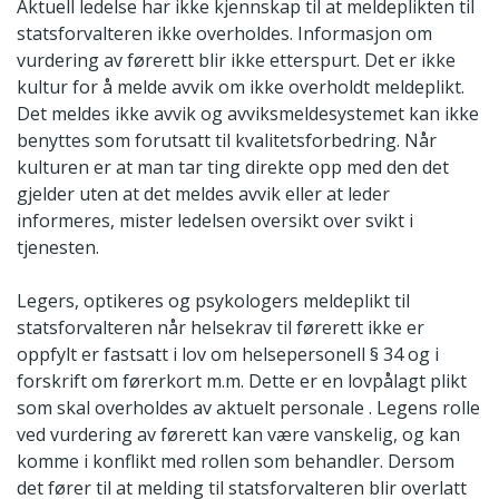
Aktuell ledelse har ikke kjennskap til at meldeplikten til
statsforvalteren ikke overholdes. Informasjon om
vurdering av førerett blir ikke etterspurt. Det er ikke
kultur for å melde avvik om ikke overholdt meldeplikt.
Det meldes ikke avvik og avviksmeldesystemet kan ikke
benyttes som forutsatt til kvalitetsforbedring. Når
kulturen er at man tar ting direkte opp med den det
gjelder uten at det meldes avvik eller at leder
informeres, mister ledelsen oversikt over svikt i
tjenesten.
Legers, optikeres og psykologers meldeplikt til
statsforvalteren når helsekrav til førerett ikke er
oppfylt er fastsatt i lov om helsepersonell § 34 og i
forskrift om førerkort m.m. Dette er en lovpålagt plikt
som skal overholdes av aktuelt personale . Legens rolle
ved vurdering av førerett kan være vanskelig, og kan
komme i konflikt med rollen som behandler. Dersom
det fører til at melding til statsforvalteren blir overlatt