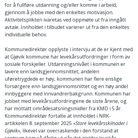
for å fullføre utdanning og/eller komme i arbeid,
gjennom å jobbe med den enkeltes motivasjon.
Aktivitetsplikten ivaretas ved oppmøte ut fra inngått
avtale. Innholdet i tilbudet varierer ut fra den enkeltes
individuelle behov.
Kommunedirektør opplyste i intervju at de er kjent med
at Gjøvik kommune har levekårsutfordringer i form av
sosiale forskjeller. Utdanningsnivået i kommunen er
lavere enn landsgjennomsnittet, andelen
uføretrygdede er høy, kommunen har flere enslige
forsørgere enn landsgjennomsnittet og en høy andel
innbyggere med innvandrerbakgrunn. Kommunen har
jobbet med levekårsutfordringene de siste årene, og
har mottatt områdesatsningsmidler fra KMD i 5 år.
Kommunedirektør fortalte at innholdet i NRK-
artikkelen 8. september 2025 «
Store levekårsskilnader i
Gjøvik»,
likevel var overraskende i den forstand at
sentrum kom så dårlig ut når det gjelder levekår,