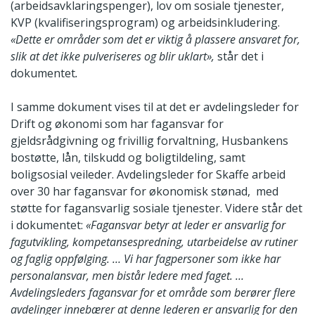
(arbeidsavklaringspenger), lov om sosiale tjenester,
KVP (kvalifiseringsprogram) og arbeidsinkludering.
«Dette er områder som det er viktig å plassere ansvaret for,
slik at det ikke pulveriseres og blir uklart»,
står det i
dokumentet
.
I samme dokument vises til at det er avdelingsleder for
Drift og økonomi som har fagansvar for
gjeldsrådgivning og frivillig forvaltning, Husbankens
bostøtte, lån, tilskudd og boligtildeling, samt
boligsosial veileder. Avdelingsleder for Skaffe arbeid
over 30 har fagansvar for økonomisk stønad, med
støtte for fagansvarlig sosiale tjenester. Videre står det
i dokumentet:
«Fagansvar betyr at leder er ansvarlig for
fagutvikling, kompetansespredning, utarbeidelse av rutiner
og faglig oppfølging. … Vi har fagpersoner som ikke har
personalansvar, men bistår ledere med faget. …
Avdelingsleders fagansvar for et område som berører flere
avdelinger innebærer at denne lederen er ansvarlig for den