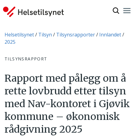
Vis søkef
Nav
Luk
Du er her:
Helsetilsynet
Tilsyn
Tilsynsrapporter
Innlandet
2025
TILSYNSRAPPORT
Rapport med pålegg om å
rette lovbrudd etter tilsyn
med Nav-kontoret i Gjøvik
kommune – økonomisk
rådgivning 2025