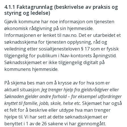
4.1.1 Faktagrunnlag (beskrivelse av praksis og
styring og ledelse)
Gjøvik kommune har noe informasjon om tjenesten
økonomisk rådgivning på sin hjemmeside.
Informasjonen er lenket til nav.no. Det er utarbeidet et
søknadsskjema for tjenesten opplysning, råd og
veiledning etter sosialtjenesteloven § 17 som er fysisk
tilgjengelig for publikum i Nav-kontorets åpningstid.
Søknadsskjemaet er ikke tilgjengelig digitalt på
kommunens hjemmeside.
På skjema bes man om å krysse av for hva som er
aktuell situasjon:
Jeg trenger hjelp fra gjeldsrådgiver
eller
Søknaden gjelder andre forhold – for eksempel utfordringer
knyttet til familie, jobb, skole, helse etc.
Skjemaet har også
et felt for å beskrive eller utdype hva man trenger
hjelpe til. Vi har sett at dette søknadsskjemaet er
benyttet i 1 av de 26 sakene vi har gjennomgått.