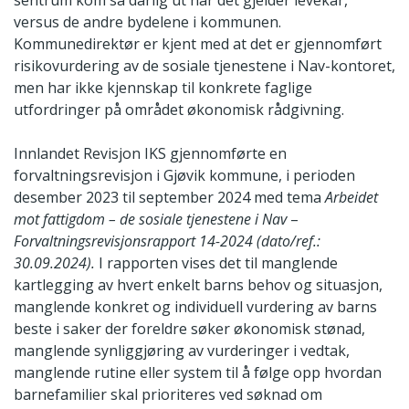
versus de andre bydelene i kommunen.
Kommunedirektør er kjent med at det er gjennomført
risikovurdering av de sosiale tjenestene i Nav-kontoret,
men har ikke kjennskap til konkrete faglige
utfordringer på området økonomisk rådgivning.
Innlandet Revisjon IKS gjennomførte en
forvaltningsrevisjon i Gjøvik kommune, i perioden
desember 2023 til september 2024 med tema
Arbeidet
mot fattigdom – de sosiale tjenestene i Nav
–
Forvaltningsrevisjonsrapport 14-2024
(dato/ref.:
30.09.2024).
I rapporten vises det til manglende
kartlegging av hvert enkelt barns behov og situasjon,
manglende konkret og individuell vurdering av barns
beste i saker der foreldre søker økonomisk stønad,
manglende synliggjøring av vurderinger i vedtak,
manglende rutine eller system til å følge opp hvordan
barnefamilier skal prioriteres ved søknad om