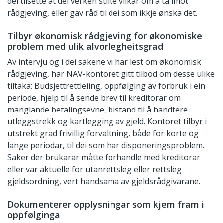
dei tilsette at dei verken stilte vilkår om å ta imot
rådgjeving, eller gav råd til dei som ikkje ønska det.
Tilbyr økonomisk rådgjeving for økonomiske
problem med ulik alvorlegheitsgrad
Av intervju og i dei sakene vi har lest om økonomisk
rådgjeving, har NAV-kontoret gitt tilbod om desse ulike
tiltaka: Budsjettrettleiing, oppfølging av forbruk i ein
periode, hjelp til å sende brev til kreditorar om
manglande betalingsevne, bistand til å handtere
utleggstrekk og kartlegging av gjeld. Kontoret tilbyr i
utstrekt grad frivillig forvaltning, både for korte og
lange periodar, til dei som har disponeringsproblem.
Saker der brukarar måtte forhandle med kreditorar
eller var aktuelle for utanrettsleg eller rettsleg
gjeldsordning, vert handsama av gjeldsrådgivarane.
Dokumenterer opplysningar som kjem fram i
oppfølginga