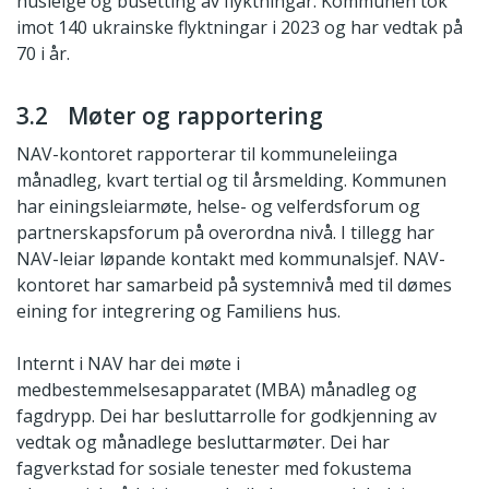
husleige og busetting av flyktningar. Kommunen tok
imot 140 ukrainske flyktningar i 2023 og har vedtak på
70 i år.
3.2 Møter og rapportering
NAV-kontoret rapporterar til kommuneleiinga
månadleg, kvart tertial og til årsmelding. Kommunen
har einingsleiarmøte, helse- og velferdsforum og
partnerskapsforum på overordna nivå. I tillegg har
NAV-leiar løpande kontakt med kommunalsjef. NAV-
kontoret har samarbeid på systemnivå med til dømes
eining for integrering og Familiens hus.
Internt i NAV har dei møte i
medbestemmelsesapparatet (MBA) månadleg og
fagdrypp. Dei har besluttarrolle for godkjenning av
vedtak og månadlege besluttarmøter. Dei har
fagverkstad for sosiale tenester med fokustema