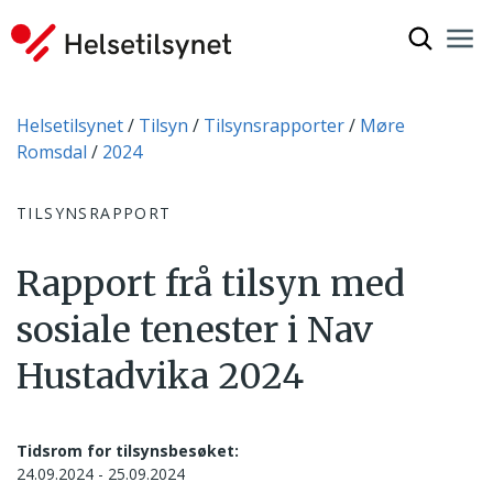
Vis søkef
Nav
Luk
Du er her:
Helsetilsynet
Tilsyn
Tilsynsrapporter
Møre
Romsdal
2024
TILSYNSRAPPORT
Rapport frå tilsyn med
sosiale tenester i Nav
Hustadvika 2024
Tidsrom for tilsynsbesøket:
24.09.2024 - 25.09.2024