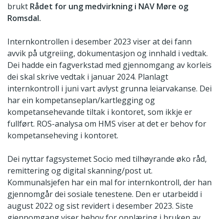
brukt
Rådet for ung medvirkning i NAV Møre og
Romsdal.
Internkontrollen i desember 2023 viser at dei fann
avvik på utgreiing, dokumentasjon og innhald i vedtak.
Dei hadde ein fagverkstad med gjennomgang av korleis
dei skal skrive vedtak i januar 2024. Planlagt
internkontroll i juni vart avlyst grunna leiarvakanse. Dei
har ein kompetanseplan/kartlegging og
kompetansehevande tiltak i kontoret, som ikkje er
fullført. ROS-analysa om HMS viser at det er behov for
kompetanseheving i kontoret.
Dei nyttar fagsystemet Socio med tilhøyrande øko råd,
remittering og digital skanning/post ut.
Kommunalsjefen har ein mal for internkontroll, der han
gjennomgår dei sosiale tenestene. Den er utarbeidd i
august 2022 og sist revidert i desember 2023. Siste
gjennomgang viser behov for opplæring i bruken av