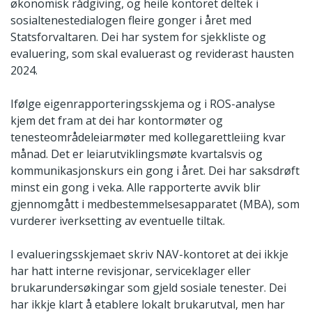
økonomisk rådgiving, og heile kontoret deltek i
sosialtenestedialogen fleire gonger i året med
Statsforvaltaren. Dei har system for sjekkliste og
evaluering, som skal evaluerast og reviderast hausten
2024.
Ifølge eigenrapporteringsskjema og i ROS-analyse
kjem det fram at dei har kontormøter og
tenesteområdeleiarmøter med kollegarettleiing kvar
månad. Det er leiarutviklingsmøte kvartalsvis og
kommunikasjonskurs ein gong i året. Dei har saksdrøft
minst ein gong i veka. Alle rapporterte avvik blir
gjennomgått i medbestemmelsesapparatet (MBA), som
vurderer iverksetting av eventuelle tiltak.
I evalueringsskjemaet skriv NAV-kontoret at dei ikkje
har hatt interne revisjonar, serviceklager eller
brukarundersøkingar som gjeld sosiale tenester. Dei
har ikkje klart å etablere lokalt brukarutval, men har