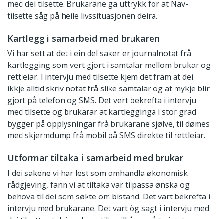
med dei tilsette. Brukarane ga uttrykk for at Nav-
tilsette såg på heile livssituasjonen deira.
Kartlegg i samarbeid med brukaren
Vi har sett at det i ein del saker er journalnotat frå
kartlegging som vert gjort i samtalar mellom brukar og
rettleiar. I intervju med tilsette kjem det fram at dei
ikkje alltid skriv notat frå slike samtalar og at mykje blir
gjort på telefon og SMS. Det vert bekrefta i intervju
med tilsette og brukarar at kartlegginga i stor grad
bygger på opplysningar frå brukarane sjølve, til dømes
med skjermdump frå mobil på SMS direkte til rettleiar.
Utformar tiltaka i samarbeid med brukar
I dei sakene vi har lest som omhandla økonomisk
rådgjeving, fann vi at tiltaka var tilpassa ønska og
behova til dei som søkte om bistand. Det vart bekrefta i
intervju med brukarane. Det vart òg sagt i intervju med