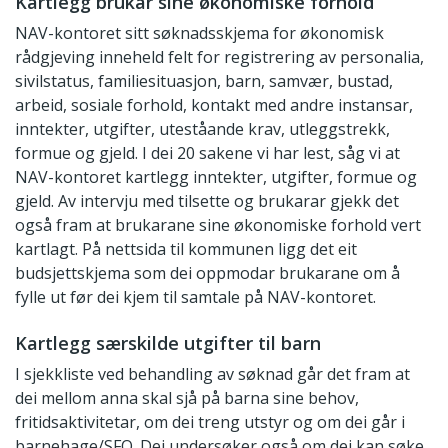
Kartlegg brukar sine økonomiske forhold
NAV-kontoret sitt søknadsskjema for økonomisk
rådgjeving inneheld felt for registrering av personalia,
sivilstatus, familiesituasjon, barn, samvær, bustad,
arbeid, sosiale forhold, kontakt med andre instansar,
inntekter, utgifter, uteståande krav, utleggstrekk,
formue og gjeld. I dei 20 sakene vi har lest, såg vi at
NAV-kontoret kartlegg inntekter, utgifter, formue og
gjeld. Av intervju med tilsette og brukarar gjekk det
også fram at brukarane sine økonomiske forhold vert
kartlagt. På nettsida til kommunen ligg det eit
budsjettskjema som dei oppmodar brukarane om å
fylle ut før dei kjem til samtale på NAV-kontoret.
Kartlegg særskilde utgifter til barn
I sjekkliste ved behandling av søknad går det fram at
dei mellom anna skal sjå på barna sine behov,
fritidsaktivitetar, om dei treng utstyr og om dei går i
barnehage/SFO. Dei undersøker også om dei kan søke